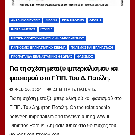
ΑΝΑΔΗΜΟΣΙΕΎΣΕΙΣ
ΔΙΕΘΝΉ
ΕΠΙΚΑΙΡΌΤΗΤΑ
ΘΕΩΡΊΑ
ΙΜΠΕΡΙΑΛΙΣΜΌΣ
ΙΣΤΟΡΊΑ
ΚΡΙΤΙΚΉ ΟΠΟΡΤΟΥΝΙΣΜΟΎ & ΑΝΑΘΕΩΡΗΤΙΣΜΟΎ
ΠΑΓΚΌΣΜΙΟ ΕΠΑΝΑΣΤΑΤΙΚΌ ΚΊΝΗΜΑ
ΠΌΛΕΜΟΣ ΚΑΙ ΕΠΑΝΆΣΤΑΣΗ
ΠΡΟΠΑΓΆΝΔΑ ΕΠΑΝΑΣΤΑΤΙΚΉΣ ΘΕΩΡΊΑΣ
ΦΑΣΙΣΜΌΣ
Για τη σχέση μεταξύ ιμπεριαλισμού και
φασισμού στο Γ΄ΠΠ. Του Δ. Πατέλη.
ΦΕΒ 10, 2024
ΔΗΜΉΤΡΗΣ ΠΑΤΈΛΗΣ
Για τη σχέση μεταξύ ιμπεριαλισμού και φασισμού στο
Γ΄ΠΠ. Του Δημήτρη Πατέλη. On the relationship
between imperialism and fascism during WWIII.
Dimitrios Patelis. Δημοσιεύθηκε στο 9ο τεύχος του
θεωρητικού περιοδικού…