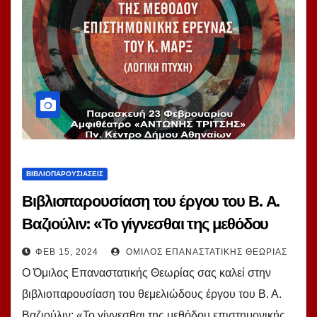
ΒΙΒΛΙΟΠΑΡΟΥΣΙΆΣΕΙΣ
Βιβλιοπαρουσίαση του έργου του Β. Α.
Βαζιούλιν: «Το γίγνεσθαι της μεθόδου
επιστημονικής έρευνας του Κ. Μαρξ.
ΦΕΒ 15, 2024
ΌΜΙΛΟΣ ΕΠΑΝΑΣΤΑΤΙΚΉΣ ΘΕΩΡΊΑΣ
Λογική πτυχή»
Ο Όμιλος Επαναστατικής Θεωρίας σας καλεί στην
βιβλιοπαρουσίαση του θεμελιώδους έργου του Β. Α.
Βαζιούλιν: «Το γίγνεσθαι της μεθόδου επιστημονικής