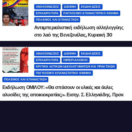
ΑΝΑΚΟΙΝΏΣΕΙΣ
ΔΙΕΘΝΉ
ΕΚΔΗΛΏΣΕΙΣ
ΕΠΙΚΑΙΡΌΤΗΤΑ
ΠΑΓΚΌΣΜΙΟ ΕΠΑΝΑΣΤΑΤΙΚΌ ΚΊΝΗΜΑ
ΠΌΛΕΜΟΣ ΚΑΙ ΕΠΑΝΆΣΤΑΣΗ
Αντιιμπεριαλιστική εκδήλωση αλληλεγγύης
στο λαό της Βενεζουέλας, Κυριακή 30
Νοεμβρίου, ώρα 18:00, «Λόφος art project»
ΑΝΑΚΟΙΝΏΣΕΙΣ
ΔΙΕΘΝΉ
ΕΚΔΗΛΏΣΕΙΣ
ΕΠΙΚΑΙΡΌΤΗΤΑ
ΙΜΠΕΡΙΑΛΙΣΜΌΣ
ΚΡΙΤΙΚΉ ΑΣΤΙΚΏΝ ΙΔΕΟΛΟΓΗΜΆΤΩΝ ΚΑΙ ΠΡΑΚΤΙΚΏΝ
ΠΑΓΚΌΣΜΙΟ ΕΠΑΝΑΣΤΑΤΙΚΌ ΚΊΝΗΜΑ
ΠΌΛΕΜΟΣ ΚΑΙ ΕΠΑΝΆΣΤΑΣΗ
Εκδήλωση ΟΜΙΛΟΥ: «Θα σπάσουν οι υλικές και άυλες
αλυσίδες της αποικιοκρατίας;». Εισηγ. Σ. Ελληνιάδης. Πρσκ
10 Οκτ. 2025, 18:30.