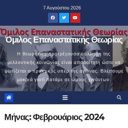
Μετάβαση
7 Αυγούστου 2026
στο
περιεχόμενο
Όμιλος Επαναστατικής Θεωρίας
Η θεωρητική προτρέχουσα σύλληψη της
μελλοντικής κοινωνίας είναι απαραίτητη ώστε να
φωτίζεται ο πρακτικός υπέρ της αγώνας. Βλέπουμε
μακριά γιατί πατάμε σε ώμους γιγάντων.
Μήνας:
Φεβρουάριος 2024