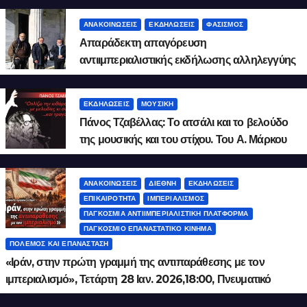
ΑΝΑΚΟΙΝΏΣΕΙΣ
ΕΚΔΗΛΏΣΕΙΣ
ΦΑΣΙΣΜΌΣ
Απαράδεκτη απαγόρευση
αντιιμπεριαλιστικής εκδήλωσης αλληλεγγύης
στο Ιράν!
ΕΚΔΗΛΏΣΕΙΣ
ΜΟΥΣΙΚΉ
Πάνος Τζαβέλλας: Το ατσάλι και το βελούδο
της μουσικής και του στίχου. Του Α. Μάρκου
ΑΝΑΚΟΙΝΏΣΕΙΣ
ΔΙΕΘΝΉ
ΕΚΔΗΛΏΣΕΙΣ
ΕΠΙΚΑΙΡΌΤΗΤΑ
ΙΜΠΕΡΙΑΛΙΣΜΌΣ
ΠΑΓΚΌΣΜΙΑ ΑΝΤΙΙΜΠΕΡΙΑΛΙΣΤΙΚΉ ΠΛΑΤΦΌΡΜΑ
ΠΑΓΚΌΣΜΙΟ ΕΠΑΝΑΣΤΑΤΙΚΌ ΚΊΝΗΜΑ
ΠΌΛΕΜΟΣ ΚΑΙ ΕΠΑΝΆΣΤΑΣΗ
«Ιράν, στην πρώτη γραμμή της αντιπαράθεσης με τον
ιμπεριαλισμό», Τετάρτη 28 Ιαν. 2026,18:00, Πνευματικό
Κέντρο Δήμου Αθηναίων, Ακαδημίας 50