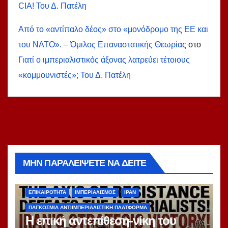
СIA! Του Δ. Πατέλη
Από το «αντίπαλο δέος» στο «μονόδρομο της ΕΕ και
του ΝΑΤΟ». – Όμιλος Επαναστατικής Θεωρίας
στο
Γιατί ο ιμπεριαλιστικός άξονας λατρεύει τέτοιους
«κομμουνιστές»; Του Δ. Πατέλη
ΜΗΝ ΠΑΡΑΛΕΊΨΕΤΕ ΝΑ ΔΕΊΤΕ
ΑΝΑΔΗΜΟΣΙΕΎΣΕΙΣ
ΑΝΤΙΙΜΠΕΡΙΑΛΙΣΜΌΣ
ΔΙΕΘΝΉ
ΕΠΙΚΑΙΡΌΤΗΤΑ
ΙΜΠΕΡΙΑΛΙΣΜΌΣ
ΙΡΆΝ
ΠΑΓΚΌΣΜΙΑ ΑΝΤΙΙΜΠΕΡΙΑΛΙΣΤΙΚΉ ΠΛΑΤΦΌΡΜΑ
Η επική αντεπίθεση-νίκη του