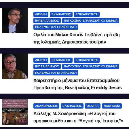
του Ιράν Μάλεκ Χοσεΐν Γκιβζάντ
ΔΙΕΘΝΉ
ΕΚΔΗΛΏΣΕΙΣ
ΕΠΙΚΑΙΡΌΤΗΤΑ
ΙΜΠΕΡΙΑΛΙΣΜΌΣ
ΠΑΓΚΌΣΜΙΟ ΕΠΑΝΑΣΤΑΤΙΚΌ ΚΊΝΗΜΑ
ΠΌΛΕΜΟΣ ΚΑΙ ΕΠΑΝΆΣΤΑΣΗ
Ομιλία του Μαλεκ Χοσεΐν Γκιβζάντ, πρέσβη
της Ισλαμικής Δημοκρατίας του Ιράν
ΔΙΕΘΝΉ
ΕΚΔΗΛΏΣΕΙΣ
ΕΠΙΚΑΙΡΌΤΗΤΑ
ΙΜΠΕΡΙΑΛΙΣΜΌΣ
ΠΑΓΚΌΣΜΙΟ ΕΠΑΝΑΣΤΑΤΙΚΌ ΚΊΝΗΜΑ
ΠΌΛΕΜΟΣ ΚΑΙ ΕΠΑΝΆΣΤΑΣΗ
Χαιρετιστήριο μήνυμα του Επιτετραμμένου
Πρεσβευτή της Βενεζουέλας Freddy Jesús
Fernández Torres
ΑΝΑΚΟΙΝΏΣΕΙΣ
ΕΚΔΗΛΏΣΕΙΣ
ΘΕΩΡΊΑ
ΜΑΘΉΜΑΤΑ
Διάλεξης Μ. Χονδροκούκη «Η λογική του
ομηρικού μύθου και η “Λογική της Ιστορίας”»
2026.2.9