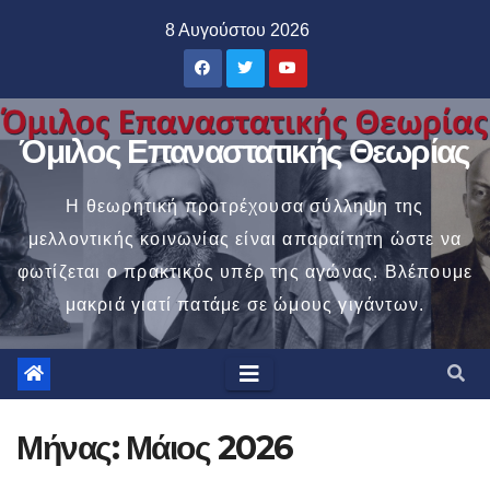
Μετάβαση
8 Αυγούστου 2026
στο
περιεχόμενο
Όμιλος Επαναστατικής Θεωρίας
Η θεωρητική προτρέχουσα σύλληψη της
μελλοντικής κοινωνίας είναι απαραίτητη ώστε να
φωτίζεται ο πρακτικός υπέρ της αγώνας. Βλέπουμε
μακριά γιατί πατάμε σε ώμους γιγάντων.
Μήνας:
Μάιος 2026