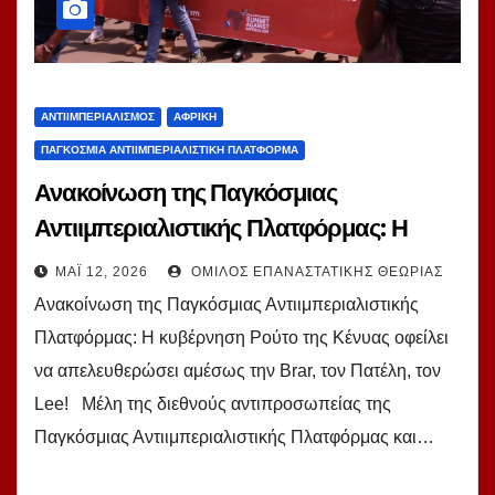
ΑΝΤΙΙΜΠΕΡΙΑΛΙΣΜΌΣ
ΑΦΡΙΚΉ
ΠΑΓΚΌΣΜΙΑ ΑΝΤΙΙΜΠΕΡΙΑΛΙΣΤΙΚΉ ΠΛΑΤΦΌΡΜΑ
Ανακοίνωση της Παγκόσμιας
Αντιιμπεριαλιστικής Πλατφόρμας: Η
κυβέρνηση Ρούτο της Κένυας οφείλει να
ΜΆΙ 12, 2026
ΌΜΙΛΟΣ ΕΠΑΝΑΣΤΑΤΙΚΉΣ ΘΕΩΡΊΑΣ
απελευθερώσει αμέσως την Brar, τον
Ανακοίνωση της Παγκόσμιας Αντιιμπεριαλιστικής
Πατέλη, τον Lee!
Πλατφόρμας: Η κυβέρνηση Ρούτο της Κένυας οφείλει
να απελευθερώσει αμέσως την Brar, τον Πατέλη, τον
Lee! Μέλη της διεθνούς αντιπροσωπείας της
Παγκόσμιας Αντιιμπεριαλιστικής Πλατφόρμας και…