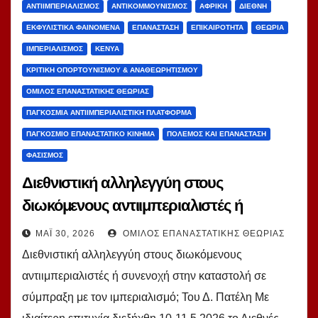
ΑΝΤΙΙΜΠΕΡΙΑΛΙΣΜΌΣ
ΑΝΤΙΚΟΜΜΟΥΝΙΣΜΌΣ
ΑΦΡΙΚΉ
ΔΙΕΘΝΉ
ΕΚΦΥΛΙΣΤΙΚΆ ΦΑΙΝΌΜΕΝΑ
ΕΠΑΝΆΣΤΑΣΗ
ΕΠΙΚΑΙΡΌΤΗΤΑ
ΘΕΩΡΊΑ
ΙΜΠΕΡΙΑΛΙΣΜΌΣ
ΚΈΝΥΑ
ΚΡΙΤΙΚΉ ΟΠΟΡΤΟΥΝΙΣΜΟΎ & ΑΝΑΘΕΩΡΗΤΙΣΜΟΎ
ΌΜΙΛΟΣ ΕΠΑΝΑΣΤΑΤΙΚΉΣ ΘΕΩΡΊΑΣ
ΠΑΓΚΌΣΜΙΑ ΑΝΤΙΙΜΠΕΡΙΑΛΙΣΤΙΚΉ ΠΛΑΤΦΌΡΜΑ
ΠΑΓΚΌΣΜΙΟ ΕΠΑΝΑΣΤΑΤΙΚΌ ΚΊΝΗΜΑ
ΠΌΛΕΜΟΣ ΚΑΙ ΕΠΑΝΆΣΤΑΣΗ
ΦΑΣΙΣΜΌΣ
Διεθνιστική αλληλεγγύη στους
διωκόμενους αντιιμπεριαλιστές ή
συνενοχή στην καταστολή σε σύμπραξη
ΜΆΙ 30, 2026
ΌΜΙΛΟΣ ΕΠΑΝΑΣΤΑΤΙΚΉΣ ΘΕΩΡΊΑΣ
με τον ιμπεριαλισμό; Του Δ. Πατέλη
Διεθνιστική αλληλεγγύη στους διωκόμενους
αντιιμπεριαλιστές ή συνενοχή στην καταστολή σε
σύμπραξη με τον ιμπεριαλισμό; Του Δ. Πατέλη Με