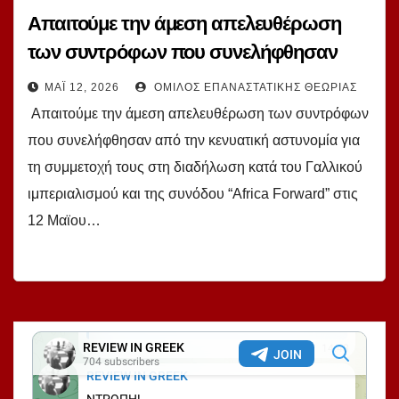
Απαιτούμε την άμεση απελευθέρωση
των συντρόφων που συνελήφθησαν
από την κενυατική αστυνομία για τη
ΜΆΙ 12, 2026
ΌΜΙΛΟΣ ΕΠΑΝΑΣΤΑΤΙΚΉΣ ΘΕΩΡΊΑΣ
συμμετοχή τους στη διαδήλωση κατά του
Απαιτούμε την άμεση απελευθέρωση των συντρόφων
Γαλλικού ιμπεριαλισμού και της συνόδου
που συνελήφθησαν από την κενυατική αστυνομία για
“Africa Forward” στις 12 Μαϊου στο
τη συμμετοχή τους στη διαδήλωση κατά του Γαλλικού
ΝαΪρόμπι!
ιμπεριαλισμού και της συνόδου “Africa Forward” στις
12 Μαϊου…