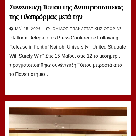
Συνέντευξη Τύπου της Αντιπροσωπείας
της Πλατφόρμας μετά την
απελευθέρωση μπροστά από το
ΜΆΙ 15, 2026
ΌΜΙΛΟΣ ΕΠΑΝΑΣΤΑΤΙΚΉΣ ΘΕΩΡΊΑΣ
Πανεπιστήμιο του Ναϊρόμπι: «Ο κοινός
Platform Delegation’s Press Conference Following
αγώνας σίγουρα θα οδηγήσει στη Νίκη»
Release in front of Nairobi University: “United Struggle
Will Surely Win” Στις 15 Μαΐου, στις 12 το μεσημέρι,
πραγματοποιήθηκε συνέντευξη Τύπου μπροστά από
το Πανεπιστήμιο…