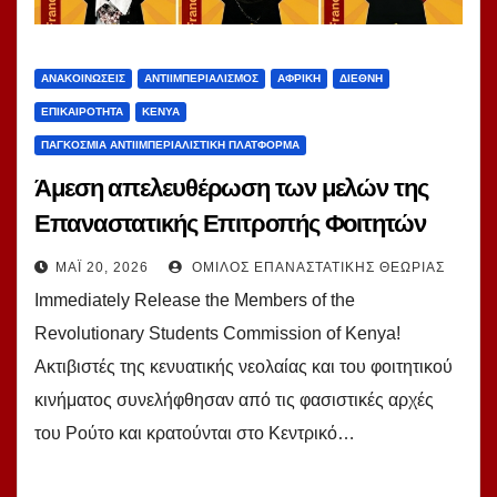
ΑΝΑΚΟΙΝΏΣΕΙΣ
ΑΝΤΙΙΜΠΕΡΙΑΛΙΣΜΌΣ
ΑΦΡΙΚΉ
ΔΙΕΘΝΉ
ΕΠΙΚΑΙΡΌΤΗΤΑ
ΚΈΝΥΑ
ΠΑΓΚΌΣΜΙΑ ΑΝΤΙΙΜΠΕΡΙΑΛΙΣΤΙΚΉ ΠΛΑΤΦΌΡΜΑ
Άμεση απελευθέρωση των μελών της
Επαναστατικής Επιτροπής Φοιτητών
Κένυας!
ΜΆΙ 20, 2026
ΌΜΙΛΟΣ ΕΠΑΝΑΣΤΑΤΙΚΉΣ ΘΕΩΡΊΑΣ
Immediately Release the Members of the
Revolutionary Students Commission of Kenya!
Ακτιβιστές της κενυατικής νεολαίας και του φοιτητικού
κινήματος συνελήφθησαν από τις φασιστικές αρχές
του Ρούτο και κρατούνται στο Κεντρικό…