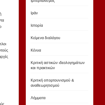
Ιμπεριαλισμός
Ιράν
ή
ντα
Ιστορία
ο
Κείμενα διαλόγου
πλοι
υτούς
Κένυα
αρχές
Κριτική αστικών ιδεολογημάτων
και πρακτικών
Κριτική οπορτουνισμού &
αναθεωρητισμού
Λήμματα
ούς