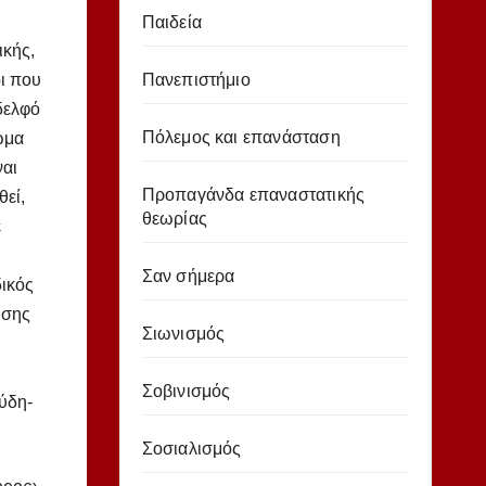
Παιδεία
ικής,
ι που
Πανεπιστήμιο
δελφό
Πόλεμος και επανάσταση
ωμα
ναι
Προπαγάνδα επαναστατικής
θεί,
θεωρίας
ε
Σαν σήμερα
δικός
ησης
Σιωνισμός
Σοβινισμός
ύδη-
Σοσιαλισμός