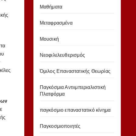
Μαθήματα
ικής
Μεταφρασμένα
Μουσική
στα
ου
Νεοφιλελευθερισμός
ν
κίλες
Όμιλος Επαναστατικής Θεωρίας
Παγκόσμια Αντιιμπεριαλιστική
Πλατφόρμα
ρων
ε
παγκόσμιο επαναστατικό κίνημα
κής
Παγκοσμιοποιητές