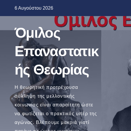
Μετάβαση
6 Αυγούστου 2026
στο
περιεχόμενο
Όμιλος
Επαναστατικ
ής Θεωρίας
Η θεωρητική προτρέχουσα
σύλληψη της μελλοντικής
κοινωνίας είναι απαραίτητη ώστε
να φωτίζεται ο πρακτικός υπέρ της
αγώνας. Βλέπουμε μακριά γιατί