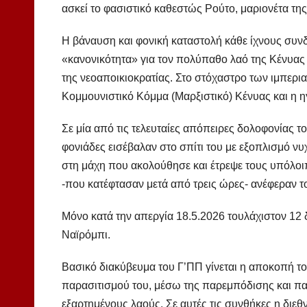
ασκεί το φασιστικό καθεστώς Ρούτο, μαριονέτα της
Η βάναυση και φονική καταστολή κάθε ίχνους συνδ
«κανονικότητα» για τον πολύπαθο λαό της Κένυα
της νεοαποικιοκρατίας. Στο στόχαστρο των ιμπερι
Κομμουνιστικό Κόμμα (Μαρξιστικό) Κένυας και η η
Σε μία από τις τελευταίες απόπειρες δολοφονίας 
φονιάδες εισέβαλαν στο σπίτι του με εξοπλισμό 
στη μάχη που ακολούθησε και έτρεψε τους υπόλοι
-που κατέφτασαν μετά από τρεις ώρες- ανέφεραν 
Μόνο κατά την απεργία 18.5.2026 τουλάχιστον 12
Ναϊρόμπι.
Βασικό διακύβευμα του Γ’ΠΠ γίνεται η αποκοπή το
παρασιτισμού του, μέσω της παρεμπόδισης και 
εξαρτημένους λαούς. Σε αυτές τις συνθήκες η διεθ