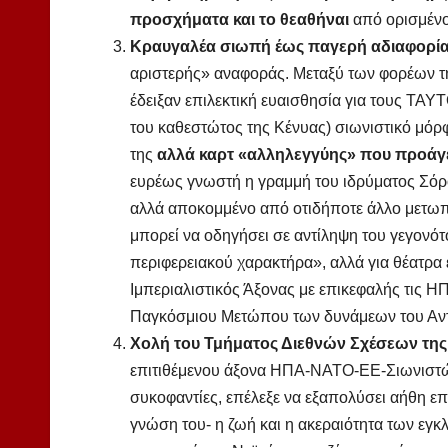
προσχήματα και το θεαθήναι
από ορισμέν
Κραυγαλέα σιωπή έως παγερή αδιαφορί
αριστερής» αναφοράς. Μεταξύ των φορέων 
έδειξαν επιλεκτική ευαισθησία για τους ΤΑ
του καθεστώτος της Κένυας) σιωνιστικό μ
της
αλλά καρτ «αλληλεγγύης» που προάγε
ευρέως γνωστή η γραμμή του ιδρύματος Σόρος
αλλά αποκομμένο από οτιδήποτε άλλο μετωπικ
μπορεί να οδηγήσει σε αντίληψη του γεγονότ
περιφερειακού χαρακτήρα», αλλά για θέατρα
Ιμπεριαλιστικός Άξονας με επικεφαλής τις Η
Παγκόσμιου Μετώπου των δυνάμεων του Αντι
Χολή του
Τμήματος Διεθνών Σχέσεων της
επιτιθέμενου άξονα ΗΠΑ-ΝΑΤΟ-ΕΕ-Σιωνιστών.
συκοφαντίες, επέλεξε να εξαπολύσει αήθη επ
γνώση του- η ζωή και η ακεραιότητα των εγ