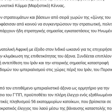
υνιστικό Κόμμα (Μαρξιστικό) Κένυας.
κών στρατευμάτων και βάσεων από σειρά χωρών της «ζώνης του
ποφάσισαν από κοινού να συγκεντρώσουν την στρατιωτική, πολιτ
υπάρχουν ήδη στρατηγικής σημασίας εγκαταστάσεις του Ηνωμέ
τολική Αφρική με έξοδο στον Ινδικό ωκεανό για τις επιχειρήσε
ην κλιμάκωση της επιθετικότητας του άξονα. Συνδέεται επιπλέον
ή αντεπίθεση του Ιράν και την ιστορικής σημασίας καταστροφή
ομών του ιμπεριαλισμού στις χώρες πέριξ του Ιράν, του Περσι
ό τον επιτιθέμενο ιμπεριαλιστικό άξονα ως ορμητήριο για την
ιο του Γ’ΠΠ, προϋποθέτει τον πλήρη έλεγχο ενός εξαθλιωμένο
ιτικές πληθυσμού 56 εκατομμυρίων κατοίκων, που βρίσκεται σε
ιοκρατικός έλεγχος του λαού μέσω της βάναυσης καταστολής π