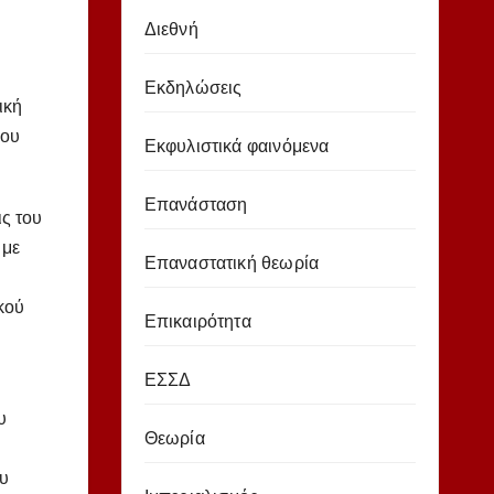
Διεθνή
Εκδηλώσεις
ική
νου
Εκφυλιστικά φαινόμενα
Επανάσταση
ις του
 με
Επαναστατική θεωρία
κού
Επικαιρότητα
ΕΣΣΔ
υ
Θεωρία
ου