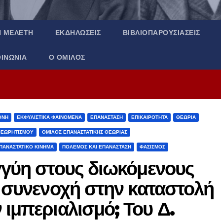
Ή ΜΕΛΈΤΗ
ΕΚΔΗΛΏΣΕΙΣ
ΒΙΒΛΙΟΠΑΡΟΥΣΙΆΣΕΙΣ
ΟΙΝΩΝΊΑ
Ο ΌΜΙΛΟΣ
ΘΝΉ
ΕΚΦΥΛΙΣΤΙΚΆ ΦΑΙΝΌΜΕΝΑ
ΕΠΑΝΆΣΤΑΣΗ
ΕΠΙΚΑΙΡΌΤΗΤΑ
ΘΕΩΡΊΑ
ΘΕΩΡΗΤΙΣΜΟΎ
ΌΜΙΛΟΣ ΕΠΑΝΑΣΤΑΤΙΚΉΣ ΘΕΩΡΊΑΣ
ΠΑΝΑΣΤΑΤΙΚΌ ΚΊΝΗΜΑ
ΠΌΛΕΜΟΣ ΚΑΙ ΕΠΑΝΆΣΤΑΣΗ
ΦΑΣΙΣΜΌΣ
γγύη στους διωκόμενους
ή συνενοχή στην καταστολή
 ιμπεριαλισμό; Του Δ.