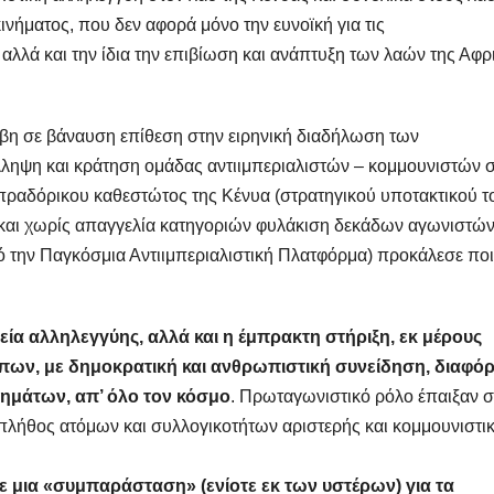
ινήματος, που δεν αφορά μόνο την ευνοϊκή για τις
 αλλά και την ίδια την επιβίωση και ανάπτυξη των λαών της Αφρ
έβη σε βάναυση επίθεση στην ειρηνική διαδήλωση των
ληψη και κράτηση ομάδας αντιιμπεριαλιστών – κομμουνιστών 
πραδόρικου καθεστώτος της Κένυα (στρατηγικού υποτακτικού τ
και χωρίς απαγγελία κατηγοριών φυλάκιση δεκάδων αγωνιστώ
 την Παγκόσμια Αντιιμπεριαλιστική Πλατφόρμα) προκάλεσε ποι
εία αλληλεγγύης, αλλά και η έμπρακτη στήριξη, εκ μέρους
ων, με δημοκρατική και ανθρωπιστική συνείδηση, διαφό
ημάτων, απ’ όλο τον κόσμο
. Πρωταγωνιστικό ρόλο έπαιξαν σ
, πλήθος ατόμων και συλλογικοτήτων αριστερής και κομμουνιστι
ε μια «συμπαράσταση» (ενίοτε εκ των υστέρων) για τα