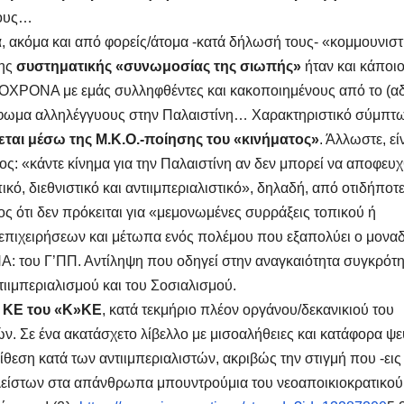
ους…
α
, ακόμα και από φορείς/άτομα -κατά δήλωσή τους- «κομμουνιστ
της
συστηματικής «συνωμοσίας της σιωπής»
ήταν και κάποιο
ΥΤΟΧΡΟΝΑ με εμάς συλληφθέντες και κακοποιημένους από το (α
όρφωμα αλληλέγγυους στην Παλαιστίνη… Χαρακτηριστικό σύμπτ
ται μέσω της Μ.Κ.Ο.-ποίησης του «κινήματος»
. Άλλωστε, εί
: «κάντε κίνημα για την Παλαιστίνη αν δεν μπορεί να αποφευχ
ό, διεθνιστικό και αντιιμπεριαλιστικό», δηλαδή, από οτιδήποτ
ος ότι δεν πρόκειται για «μεμονωμένες συρράξεις τοπικού ή
 επιχειρήσεων και μέτωπα ενός πολέμου που εξαπολύει ο μονα
ΠΑ: του Γ’ΠΠ. Αντίληψη που οδηγεί στην αναγκαιότητα συγκρότ
ιμπεριαλισμού και του Σοσιαλισμού.
 ΚΕ του «Κ»ΚΕ
, κατά τεκμήριο πλέον οργάνου/δεκανικιού του
 Σε ένα ακατάσχετο λίβελλο με μισοαλήθειες και κατάφορα ψε
ίθεση κατά των αντιιμπεριαλιστών, ακριβώς την στιγμή που -εις
κλείστων στα απάνθρωπα μπουντρούμια του νεοαποικιοκρατικού