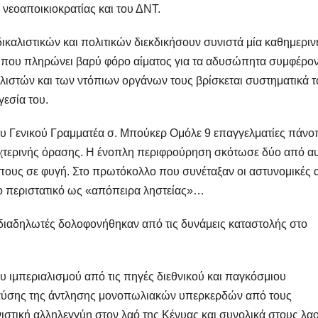
 νεοαποικιοκρατίας και του ΔΝΤ.
ικαλιστικών και πολιτικών διεκδικήσουν συνιστά μία καθημεριν
ς που πληρώνει βαρύ φόρο αίματος για τα αδυσώπητα συμφέρο
αλιστών και των ντόπιων οργάνων τους βρίσκεται συστηματικά τ
γεσία του.
του Γενικού Γραμματέα σ. Μπούκερ Ομόλε 9 επαγγελματίες πάνο
νυχτερινής όρασης. Η ένοπλη περιφρούρηση σκότωσε δύο από α
πους σε φυγή. Στο πρωτόκολλο που συνέταξαν οι αστυνομικές 
το περιστατικό ως «απόπειρα ληστείας»…
 διαδηλωτές δολοφονήθηκαν από τις δυνάμεις καταστολής στο
υ ιμπεριαλισμού από τις πηγές διεθνικού και παγκόσμιου
παύσης της άντλησης μονοπωλιακών υπερκερδών από τους
νιστική αλληλεγγύη στον λαό της Κένυας και συνολικά στους λα