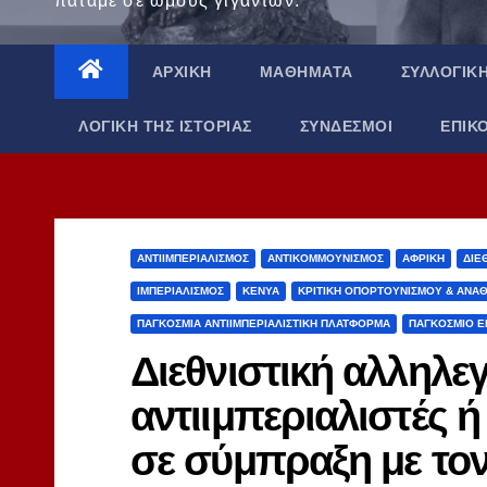
πατάμε σε ώμους γιγάντων.
ΑΡΧΙΚΉ
ΜΑΘΉΜΑΤΑ
ΣΥΛΛΟΓΙΚ
ΛΟΓΙΚΉ ΤΗΣ ΙΣΤΟΡΊΑΣ
ΣΎΝΔΕΣΜΟΙ
ΕΠΙΚ
ΑΝΤΙΙΜΠΕΡΙΑΛΙΣΜΌΣ
ΑΝΤΙΚΟΜΜΟΥΝΙΣΜΌΣ
ΑΦΡΙΚΉ
ΔΙΕ
ΙΜΠΕΡΙΑΛΙΣΜΌΣ
ΚΈΝΥΑ
ΚΡΙΤΙΚΉ ΟΠΟΡΤΟΥΝΙΣΜΟΎ & ΑΝΑ
ΠΑΓΚΌΣΜΙΑ ΑΝΤΙΙΜΠΕΡΙΑΛΙΣΤΙΚΉ ΠΛΑΤΦΌΡΜΑ
ΠΑΓΚΌΣΜΙΟ Ε
Διεθνιστική αλληλε
αντιιμπεριαλιστές 
σε σύμπραξη με τον