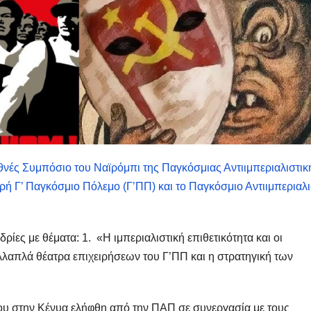
θνές Συμπόσιο του Ναϊρόμπι της Παγκόσμιας Αντιιμπεριαλιστικ
ή Γ’ Παγκόσμιο Πόλεμο (Γ’ΠΠ) και το Παγκόσμιο Αντιιμπεριαλι
ίες με θέματα: 1. «Η ιμπεριαλιστική επιθετικότητα και οι
λλαπλά θέατρα επιχειρήσεων του Γ’ΠΠ και η στρατηγική των
ου στην Κένυα ελήφθη από την ΠΑΠ σε συνεργασία με τους