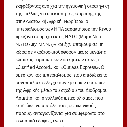
εκφράζοντας ανοιχτά την ηγεμονική στρατηγική
της Γαλλίας για επέκταση της επιρροής της
στην Ανατολική Αφρική. Νωρίτερα, ο
ιμπεριαλισμός των ΗΠΑ χαρακτήρισε την Κένυα
«μείζονα σύμμαχο εκτός ΝΑΤΟ (Major Non-
NATO Ally, MNNA)» και έχει υποβαθμίσει τη
χώρα σε «κράτος-μισθοφόρο» μέσω μεγάλης
κλίμακας στρατιωτικών ασκήσεων όπως οι
«Justified Accord» και «Cutlass Express». Ο
αμερικανικός ιμπεριαλισμός, που επιδιώκει το
μονοπωλιακό έλεγχο των κρίσιμων ορυκτών
της Αφρικής μέσω του σχεδίου του Διαδρόμου
Λομπίτο, και ο γαλλικός ιμπεριαλισμός, που
επιδιώκει να αρπάξει τους αφρικανικούς
πόρους, ανταγωνίζονται για συμφέροντα στο
κενυατικό έδαφος, ενώ η