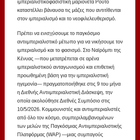
ιμπεριαλιστικοφασιστική μαριονέτα Ρούτο
καταστέλλει βάναυσα τις μάζες που αντιτίθενται
στον ιμπεριαλισμό και το νεοφιλελευθερισμό.
Πρέπει να ενισχύσουμε το παγκόσμιο
αντιιμπεριαλιστικό μέτωπο για να νικήσουμε τον
ιμπεριαλισμό και το φασισμό. Στο Ναϊρόμπι της
Κένυας —που μετατρέπεται σε αρένα
ιμπεριαλιστικού ανταγωνισμού και επιθετική
προωθημένη βάση για την ιμπεριαλιστική
ηγεμονία— πραγματοποιήθηκε στις 9 του μήνα
η Διεθνής Αντιιμπεριαλιστική Διάσκεψη, την
οποία ακολούθησε Διεθνές Συμπόσιο στις
10/5/2026. Κομμουνιστές και αντιιμπεριαλιστές
από όλο τον κόσμο, συμπεριλαμβανομένων
των μελών της Παγκόσμιας Αντιιμπεριαλιστικής
Πλατφόρμας (WAP) —μιας συμπαγούς