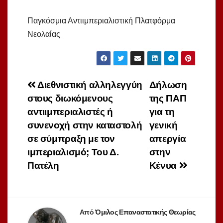
Παγκόσμια Αντιιμπεριαλιστική Πλατφόρμα
Νεολαίας
Πλοήγηση
Διεθνιστική αλληλεγγύη
Δήλωση
στους διωκόμενους
της ΠΑΠ
άρθρων
αντιιμπεριαλιστές ή
για τη
συνενοχή στην καταστολή
γενική
σε σύμπραξη με τον
απεργία
ιμπεριαλισμό; Του Δ.
στην
Πατέλη
Κένυα
Από
Όμιλος Επαναστατικής Θεωρίας