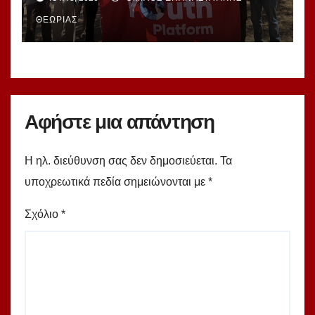
αντιιμπεριαλιστές νεολαίοι που
συνέλαβε το καθεστώς της
ΘΕΩΡΊΑΣ
Τουρκίας!
Αφήστε μια απάντηση
Η ηλ. διεύθυνση σας δεν δημοσιεύεται.
Τα
υποχρεωτικά πεδία σημειώνονται με
*
Σχόλιο
*