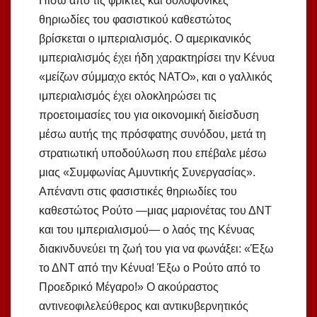
Πίσω από τις φρικτές και δολοφονικές
θηριωδίες του φασιστικού καθεστώτος
βρίσκεται ο ιμπεριαλισμός. Ο αμερικανικός
ιμπεριαλισμός έχει ήδη χαρακτηρίσει την Κένυα
«μείζων σύμμαχο εκτός ΝΑΤΟ», και ο γαλλικός
ιμπεριαλισμός έχει ολοκληρώσει τις
προετοιμασίες του για οικονομική διείσδυση
μέσω αυτής της πρόσφατης συνόδου, μετά τη
στρατιωτική υποδούλωση που επέβαλε μέσω
μιας «Συμφωνίας Αμυντικής Συνεργασίας».
Απέναντι στις φασιστικές θηριωδίες του
καθεστώτος Ρούτο —μιας μαριονέτας του ΔΝΤ
και του ιμπεριαλισμού— ο λαός της Κένυας
διακινδυνεύει τη ζωή του για να φωνάξει: «Έξω
το ΔΝΤ από την Κένυα! Έξω ο Ρούτο από το
Προεδρικό Μέγαρο!» Ο ακούραστος
αντινεοφιλελεύθερος και αντικυβερνητικός