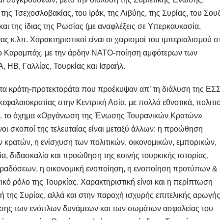
της Τσεχοσλοβακίας, του Ιράκ, της Λιβύης, της Συρίας, του Σου
και της ίδιας της Ρωσίας (με αναφλέξεις σε Υπερκαυκασία,
ας κ.λπ. Χαρακτηριστικοί είναι οι χειρισμοί του ιμπεριαλισμού σ
νο Καραμπάχ, με την άρδην ΝΑΤΟ-ποίηση αμφότερων των
 ΗΒ, Γαλλίας, Τουρκίας και Ισραήλ.
 στα κράτη-προτεκτοράτα που προέκυψαν απ’ τη διάλυση της ΕΣ
φαλαιοκρατίας στην Κεντρική Ασία, με πολλά εθνοτικά, πολιτι
π.χ. το όχημα «Οργάνωση της Ένωσης Τουρανικών Κρατών»
ένοι σκοποί της τελευταίας είναι μεταξύ άλλων: η προώθηση
κρατών, η ενίσχυση των πολιτικών, οικονομικών, εμπορικών,
α, διδασκαλία και προώθηση της κοινής τουρκικής ιστορίας,
αραδόσεων, η οικονομική ενοποίηση, η ενοποίηση προτύπων &
κό ρόλο της Τουρκίας. Χαρακτηριστική είναι και η περίπτωση
 της Συρίας, αλλά και στην παροχή ισχυρής επιτελικής αρωγής
υσης των ενόπλων δυνάμεων και των σωμάτων ασφαλείας του