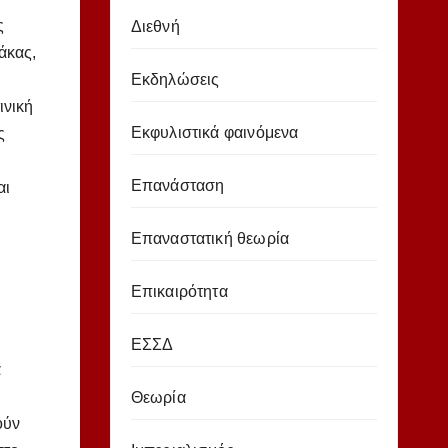
ς
Διεθνή
άκας,
Εκδηλώσεις
ινική
Εκφυλιστικά φαινόμενα
ς
Επανάσταση
αι
Επαναστατική θεωρία
Επικαιρότητα
ΕΣΣΔ
α
Θεωρία
ούν