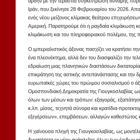
άρδην με την τεράστια συγκέντρωση δύναμης πυρό
Ιράν, που ξεκίνησε 28 Φεβρουαρίου του 2026. Αποδ
ενός νέου μείζονος κλίμακας θεάτρου επιχειρήσεων 
Αμερική. Παρατηρούμε ότι η ραγδαία κλιμάκωση κα
κλιμάκωση και του πληροφοριακού πολέμου, της 
Ο ιμπεριαλιστικός άξονας πασχίζει να κρατήσει τη
ένα πλεονέκτημα, αλλά δεν του διασφαλίζει την τελ
εδραίωση μιας πλανητικών διαστάσεων δικτατορίας
επικράτηση της αστικής αντεπανάστασης και την 
ευρωπαϊκές χώρες του πρώιμου σοσιαλισμού ο άξο
Ομοσπονδιακή Δημοκρατία της Γιουγκοσλαβίας ως 
όλων των μέσων και τρόπων: εξαγοράς, εξαπάτησης, 
κ.λπ. μίσος, τεχνητά σύνορα και κρατίδια-προτε
εξεγέρσεων», επεμβάσεων, αλλαγών καθεστώτος κ
Η χαίνουσα πληγή της Γιουγκοσλαβίας, ως μοντέλ
δυνατότητα εκ νέου ανάφλεξης όλων των έριδων κ