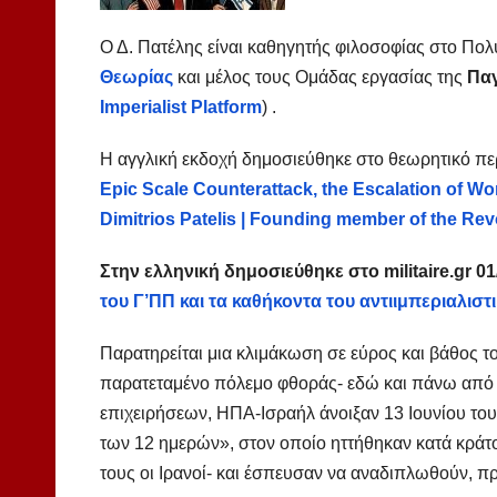
Ο Δ. Πατέλης είναι καθηγητής φιλοσοφίας στο Πολ
Θεωρίας
και μέλος τους Ομάδας εργασίας της
Παγ
Imperialist
Platform
) .
Η αγγλική εκδοχή δημοσιεύθηκε στο θεωρητικό πε
Epic Scale Counterattack, the Escalation of Wor
Dimitrios Patelis | Founding member of the Re
Στην ελληνική δημοσιεύθηκε στο
militaire
.
gr
01
του Γ’ΠΠ και τα καθήκοντα του αντιιμπεριαλιστ
Παρατηρείται μια κλιμάκωση σε εύρος και βάθος τ
παρατεταμένο πόλεμο φθοράς- εδώ και πάνω από 
επιχειρήσεων, ΗΠΑ-Ισραήλ άνοιξαν 13 Ιουνίου του
των 12 ημερών», στον οποίο ηττήθηκαν κατά κράτο
τους οι Ιρανοί- και έσπευσαν να αναδιπλωθούν, 