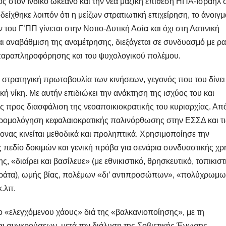
ς στον Ινδικό ωκεανό και την νέα μαζική επίθεση ΗΠΑ-Ισραήλ 
είχθηκε λοιπόν ότι η μείζων στρατιωτική επιχείρηση, το άνοιγμ
του Γ’ΠΠ γίνεται στην Νοτιο-Δυτική Ασία και όχι στη Λατινική
ι αναβάθμιση της αναμέτρησης, διεξάγεται σε συνδυασμό με ρ
παραπληροφόρησης και του ψυχολογικού πολέμου.
ν στρατηγική πρωτοβουλία των κινήσεων, γεγονός που του δίνει
ική νίκη. Με αυτήν επιδιώκει την ανάκτηση της ισχύος του και
 προς διασφάλιση της νεοαποικιοκρατικής του κυριαρχίας. Απ
δρομολόγηση κεφαλαιοκρατικής παλινόρθωσης στην ΕΣΣΔ και τι
νας κινείται μεθοδικά και προληπτικά. Χρησιμοποίησε την
πεδίο δοκιμών και γενική πρόβα για σενάρια συνδυαστικής χ
«διαίρει και βασίλευε» (με εθνικιστικό, θρησκευτικό, τοπικιστ
κτοράτα), ωμής βίας, πολέμων «δι’ αντιπροσώπων», «πολύχρωμ
.λπ.
ο «ελεγχόμενου χάους» διά της «βαλκανιοποίησης», με τη
αι συγκρούσεων, μετά την διάλυση της Σοβιετικής Ένωσης,