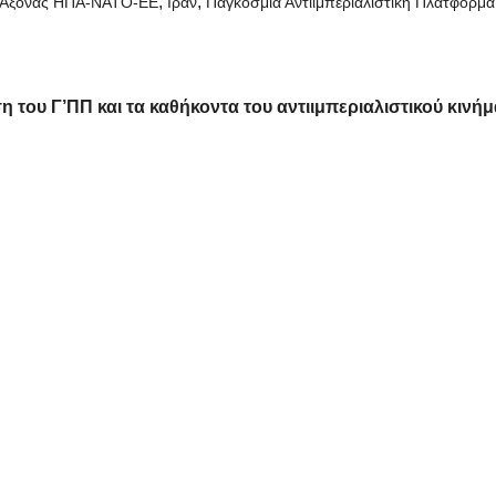
,
,
Άξονας ΗΠΑ-ΝΑΤΟ-ΕΕ
Ιράν
Παγκόσμια Αντιιμπεριαλιστική Πλατφόρμα
η του Γ’ΠΠ και τα καθήκοντα του αντιιμπεριαλιστικού κινήμ