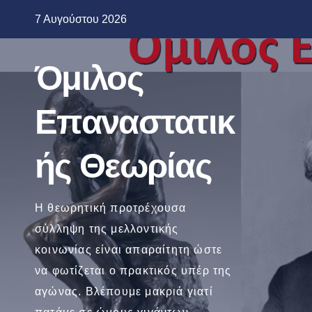
Μετάβαση
7 Αυγούστου 2026
στο
περιεχόμενο
Όμιλος
Επαναστατικ
ής Θεωρίας
Η θεωρητική προτρέχουσα
σύλληψη της μελλοντικής
κοινωνίας είναι απαραίτητη ώστε
να φωτίζεται ο πρακτικός υπέρ της
αγώνας. Βλέπουμε μακριά γιατί