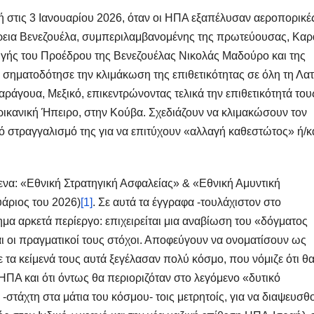
ή στις 3 Ιανουαρίου 2026, όταν οι ΗΠΑ εξαπέλυσαν αεροπορικέ
όρεια Βενεζουέλα, συμπεριλαμβανομένης της πρωτεύουσας, Καρ
ωγής του Προέδρου της Βενεζουέλας Νικολάς Μαδούρο και της
σηματοδότησε την κλιμάκωση της επιθετικότητας σε όλη τη Λατ
ράγουα, Μεξικό, επικεντρώνοντας τελικά την επιθετικότητά του
ικανική Ήπειρο, στην Κούβα. Σχεδιάζουν να κλιμακώσουν τον
κό στραγγαλισμό της για να επιτύχουν «αλλαγή καθεστώτος» ή/κ
να: «Εθνική Στρατηγική Ασφαλείας» & «Εθνική Αμυντική
υάριος του 2026)
[1]
. Σε αυτά τα έγγραφα -τουλάχιστον στο
μα αρκετά περίεργο: επιχειρείται μια αναβίωση του «δόγματος
 οι πραγματικοί τους στόχοι. Αποφεύγουν να ονοματίσουν ως
 τα κείμενά τους αυτά ξεγέλασαν πολύ κόσμο, που νόμιζε ότι θ
ΠΑ και ότι όντως θα περιοριζόταν στο λεγόμενο «δυτικό
 -στάχτη στα μάτια του κόσμου- τοις μετρητοίς, για να διαψευσθ