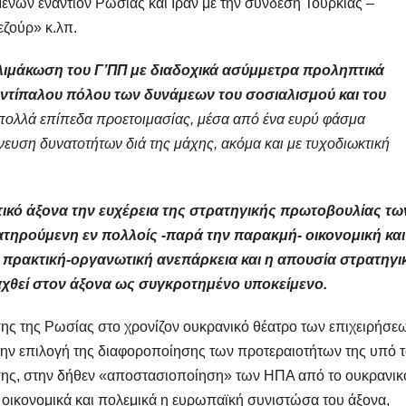
ένων εναντίον Ρωσίας και Ιράν με την σύνδεση Τουρκίας –
εζούρ» κ.λπ.
 κλιμάκωση του Γ’ΠΠ με διαδοχικά ασύμμετρα προληπτικά
αντίπαλου πόλου των δυνάμεων του σοσιαλισμού και του
 πολλά επίπεδα προετοιμασίας, μέσα από ένα ευρύ φάσμα
χνευση δυνατοτήτων διά της μάχης, ακόμα και με τυχοδιωκτική
τικό άξονα την ευχέρεια της στρατηγικής πρωτοβουλίας τω
τηρούμενη εν πολλοίς -παρά την παρακμή- οικονομική και
και πρακτική-οργανωτική ανεπάρκεια και η απουσία στρατηγι
ιταχθεί στον άξονα ως συγκροτημένο υποκείμενο.
ης της Ρωσίας στο χρονίζον ουκρανικό θέατρο των επιχειρήσε
ην επιλογή της διαφοροποίησης των προτεραιοτήτων της υπό 
ησης, στην δήθεν «αποστασιοποίηση» των ΗΠΑ από το ουκρανικ
 οικονομικά και πολεμικά η ευρωπαϊκή συνιστώσα του άξονα,