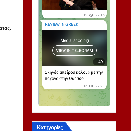
ατος.
Kατηγορίες