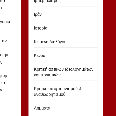
Ιμπεριαλισμός
στο
α
Ιράν
αγδαία
Ιστορία
 μεν
Κείμενα διαλόγου
ό την
Κένυα
ς
Κριτική αστικών ιδεολογημάτων
και πρακτικών
ρήσης
ικό
Κριτική οπορτουνισμού &
ων
αναθεωρητισμού
Λήμματα