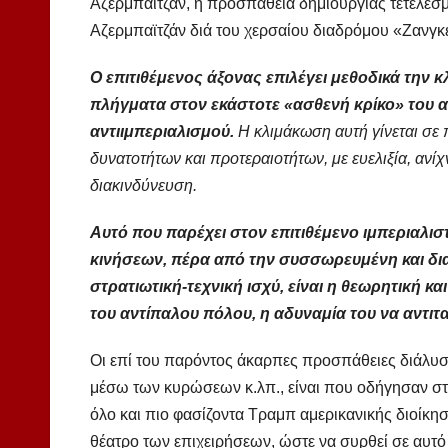
Αζερμπαϊτζάν, η προσπάθεια δημιουργίας τετελεσμ
Αζερμπαϊτζάν διά του χερσαίου διαδρόμου «Ζανγκ
Ο επιτιθέμενος άξονας επιλέγει μεθοδικά την
πλήγματα στον εκάστοτε «ασθενή κρίκο» του 
αντιιμπεριαλισμού.
Η κλιμάκωση αυτή γίνεται σε
δυνατοτήτων και προτεραιοτήτων, με ευελιξία, ανί
διακινδύνευση.
Αυτό που παρέχει στον επιτιθέμενο ιμπεριαλισ
κινήσεων, πέρα από την συσσωρευμένη και δια
στρατιωτική-τεχνική ισχύ, είναι η θεωρητική 
του αντίπαλου πόλου, η αδυναμία του να αντ
Οι επί του παρόντος άκαρπες προσπάθειες διάλυσ
μέσω των κυρώσεων κ.λπ., είναι που οδήγησαν στ
όλο και πιο φασίζοντα Τραμπ αμερικανικής διοίκ
θέατρο των επιχειρήσεων, ώστε να συρθεί σε αυτό