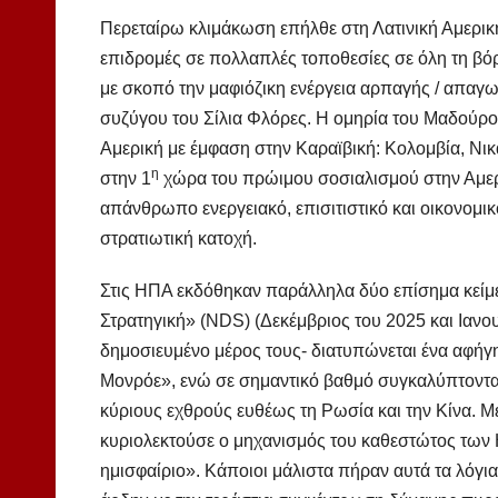
Περεταίρω κλιμάκωση επήλθε στη Λατινική Αμερικ
επιδρομές σε πολλαπλές τοποθεσίες σε όλη τη β
με σκοπό την μαφιόζικη ενέργεια αρπαγής / απαγ
συζύγου του Σίλια Φλόρες. Η ομηρία του Μαδούρο 
Αμερική με έμφαση στην Καραϊβική: Κολομβία, Νικα
η
στην 1
χώρα του πρώιμου σοσιαλισμού στην Αμερ
απάνθρωπο ενεργειακό, επισιτιστικό και οικονομι
στρατιωτική κατοχή.
Στις ΗΠΑ εκδόθηκαν παράλληλα δύο επίσημα κείμε
Στρατηγική» (NDS) (Δεκέμβριος του 2025 και Ιανο
δημοσιευμένο μέρος τους- διατυπώνεται ένα αφήγη
Μονρόε», ενώ σε σημαντικό βαθμό συγκαλύπτονται
κύριους εχθρούς ευθέως τη Ρωσία και την Κίνα. Με
κυριολεκτούσε ο μηχανισμός του καθεστώτος των Η
ημισφαίριο». Κάποιοι μάλιστα πήραν αυτά τα λόγια