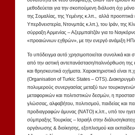
μεθοδεύεται για την σκοπούμενη διάλυση όχι μόνο 
της Σομαλίας, της Υεμένης κ.λπ., αλλά προοπτικά 
Υπερδνειστερία, Ντονμπάς κ.λπ.), του Ιράν, της Κίν
σύρραξη Αρμενίας – Αζερμπαϊτζάν για το Ναγκόρ
«προαιώνιων εχθρών», με την ενεργό ανάμιξη ΗΠΑ,
Το υπόδειγμα αυτό χρησιμοποιείται συνολικά και
από την αστική αντεπανάσταση/παλινόρθωση της κε
και θρησκευτικά οχήματα. Χαρακτηριστικό είναι 
(Organisation of Turkic States – OTS). Διακηρυγμ
πολυμερούς συνεργασίας μεταξύ των τουρκογενών 
μεταφορικών και πολιτιστικών δεσμών, η προστασί
γλώσσας, αλφαβήτου, πολιτισμού, παιδείας και π
προδιαγραφών άμυνας (ΝΑΤΟ) κ.λπ., υπό τον ηγετι
σύμπραξης Τουρκίας – Ισραήλ στην διάλυση/κατοχή
οργάνωσης & διοίκησης, εξοπλισμού και εκπαίδε