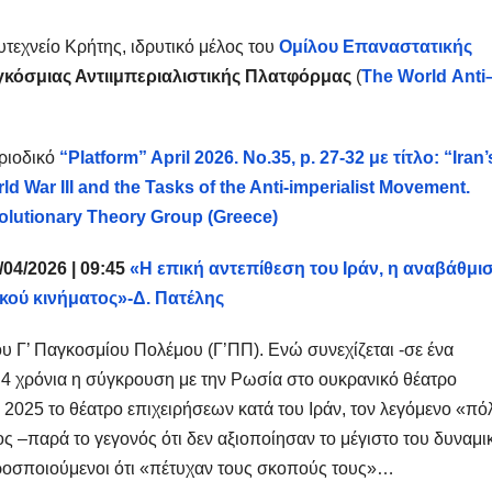
υτεχνείο Κρήτης, ιδρυτικό μέλος του
Ομίλου Επαναστατικής
κόσμιας Αντιιμπεριαλιστικής Πλατφόρμας
(
The
World
Anti
ριοδικό
“Platform” April 2026. No.35, p. 27-32 με τίτλο: “Iran’
ld War III and the Tasks of the Anti-imperialist Movement.
volutionary Theory Group (Greece)
/04/2026 | 09:45
«Η επική αντεπίθεση του Ιράν, η αναβάθμι
ικού κινήματος»-Δ. Πατέλης
ου Γ’ Παγκοσμίου Πολέμου (Γ’ΠΠ). Ενώ συνεχίζεται -σε ένα
4 χρόνια η σύγκρουση με την Ρωσία στο ουκρανικό θέατρο
 2025 το θέατρο επιχειρήσεων κατά του Ιράν, τον λεγόμενο «πό
ς –παρά το γεγονός ότι δεν αξιοποίησαν το μέγιστο του δυναμι
προσποιούμενοι ότι «πέτυχαν τους σκοπούς τους»…