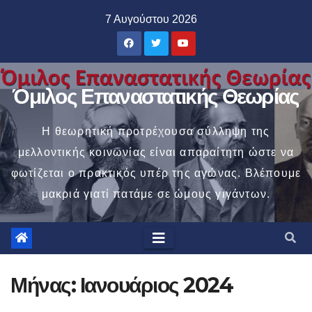
Μετάβαση
7 Αυγούστου 2026
στο
περιεχόμενο
Όμιλος Επαναστατικής Θεωρίας
Η θεωρητική προτρέχουσα σύλληψη της
μελλοντικής κοινωνίας είναι απαραίτητη ώστε να
φωτίζεται ο πρακτικός υπέρ της αγώνας. Βλέπουμε
μακριά γιατί πατάμε σε ώμους γιγάντων.
Μήνας:
Ιανουάριος 2024