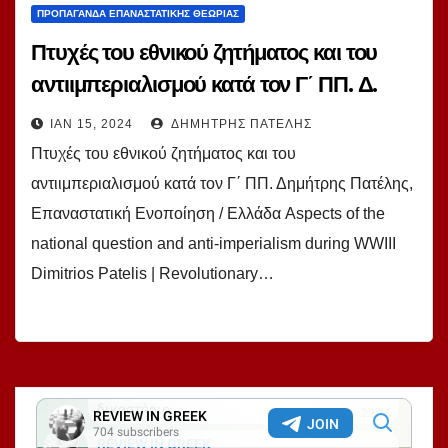
ΠΡΟΠΑΓΆΝΔΑ ΕΠΑΝΑΣΤΑΤΙΚΉΣ ΘΕΩΡΊΑΣ
Πτυχές του εθνικού ζητήματος και του
αντιιμπεριαλισμού κατά τον Γ΄ ΠΠ. Δ.
Πατέλης
ΙΑΝ 15, 2024
ΔΗΜΉΤΡΗΣ ΠΑΤΈΛΗΣ
Πτυχές του εθνικού ζητήματος και του
αντιιμπεριαλισμού κατά τον Γ΄ ΠΠ. Δημήτρης Πατέλης,
Επαναστατική Ενοποίηση / Ελλάδα Aspects of the
national question and anti-imperialism during WWIII
Dimitrios Patelis | Revolutionary…