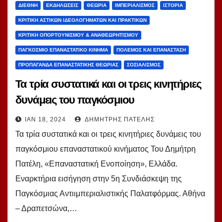
ΔΙΕΘΝΉ
ΕΚΔΗΛΏΣΕΙΣ
ΘΕΩΡΊΑ
ΙΜΠΕΡΙΑΛΙΣΜΌΣ
ΙΣΤΟΡΊΑ
ΚΡΙΤΙΚΉ ΑΣΤΙΚΏΝ ΙΔΕΟΛΟΓΗΜΆΤΩΝ ΚΑΙ ΠΡΑΚΤΙΚΏΝ
ΚΡΙΤΙΚΉ ΟΠΟΡΤΟΥΝΙΣΜΟΎ & ΑΝΑΘΕΩΡΗΤΙΣΜΟΎ
ΠΑΓΚΌΣΜΙΟ ΕΠΑΝΑΣΤΑΤΙΚΌ ΚΊΝΗΜΑ
ΠΌΛΕΜΟΣ ΚΑΙ ΕΠΑΝΆΣΤΑΣΗ
ΠΡΟΠΑΓΆΝΔΑ ΕΠΑΝΑΣΤΑΤΙΚΉΣ ΘΕΩΡΊΑΣ
ΣΟΣΙΑΛΙΣΜΌΣ
Τα τρία συστατικά και οι τρεις κινητήριες
δυνάμεις του παγκόσμιου
επαναστατικού κινήματος. Δ. Πατέλης
ΙΑΝ 18, 2024
ΔΗΜΉΤΡΗΣ ΠΑΤΈΛΗΣ
Τα τρία συστατικά και οι τρεις κινητήριες δυνάμεις του
παγκόσμιου επαναστατικού κινήματος Του Δημήτρη
Πατέλη, «Επαναστατική Ενοποίηση», Ελλάδα.
Εναρκτήρια εισήγηση στην 5η Συνδιάσκεψη της
Παγκόσμιας Αντιιμπεριαλιστικής Παλατφόρμας. Αθήνα
– Δραπετσώνα,…