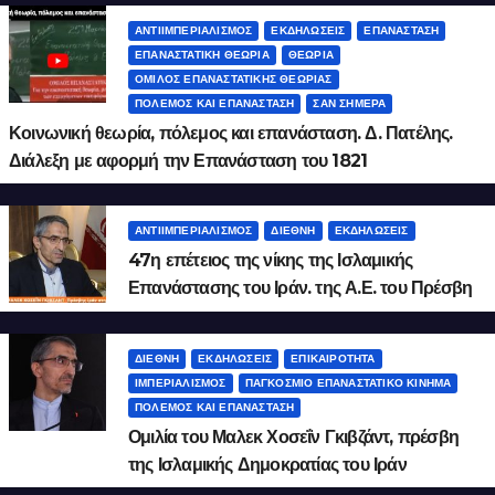
ΑΝΤΙΙΜΠΕΡΙΑΛΙΣΜΌΣ
ΕΚΔΗΛΏΣΕΙΣ
ΕΠΑΝΆΣΤΑΣΗ
ΕΠΑΝΑΣΤΑΤΙΚΉ ΘΕΩΡΊΑ
ΘΕΩΡΊΑ
ΌΜΙΛΟΣ ΕΠΑΝΑΣΤΑΤΙΚΉΣ ΘΕΩΡΊΑΣ
ΠΌΛΕΜΟΣ ΚΑΙ ΕΠΑΝΆΣΤΑΣΗ
ΣΑΝ ΣΉΜΕΡΑ
Κοινωνική θεωρία, πόλεμος και επανάσταση. Δ. Πατέλης.
Διάλεξη με αφορμή την Επανάσταση του 1821
ΑΝΤΙΙΜΠΕΡΙΑΛΙΣΜΌΣ
ΔΙΕΘΝΉ
ΕΚΔΗΛΏΣΕΙΣ
47η επέτειος της νίκης της Ισλαμικής
Επανάστασης του Ιράν. της Α.Ε. του Πρέσβη
του Ιράν Μάλεκ Χοσεΐν Γκιβζάντ
ΔΙΕΘΝΉ
ΕΚΔΗΛΏΣΕΙΣ
ΕΠΙΚΑΙΡΌΤΗΤΑ
ΙΜΠΕΡΙΑΛΙΣΜΌΣ
ΠΑΓΚΌΣΜΙΟ ΕΠΑΝΑΣΤΑΤΙΚΌ ΚΊΝΗΜΑ
ΠΌΛΕΜΟΣ ΚΑΙ ΕΠΑΝΆΣΤΑΣΗ
Ομιλία του Μαλεκ Χοσεΐν Γκιβζάντ, πρέσβη
της Ισλαμικής Δημοκρατίας του Ιράν