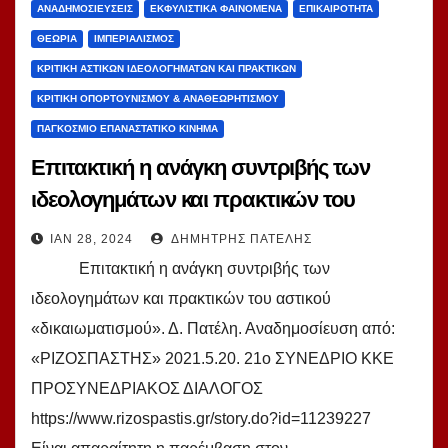
ΑΝΑΔΗΜΟΣΙΕΎΣΕΙΣ
ΕΚΦΥΛΙΣΤΙΚΆ ΦΑΙΝΌΜΕΝΑ
ΕΠΙΚΑΙΡΌΤΗΤΑ
ΘΕΩΡΊΑ
ΙΜΠΕΡΙΑΛΙΣΜΌΣ
ΚΡΙΤΙΚΉ ΑΣΤΙΚΏΝ ΙΔΕΟΛΟΓΗΜΆΤΩΝ ΚΑΙ ΠΡΑΚΤΙΚΏΝ
ΚΡΙΤΙΚΉ ΟΠΟΡΤΟΥΝΙΣΜΟΎ & ΑΝΑΘΕΩΡΗΤΙΣΜΟΎ
ΠΑΓΚΌΣΜΙΟ ΕΠΑΝΑΣΤΑΤΙΚΌ ΚΊΝΗΜΑ
Επιτακτική η ανάγκη συντριβής των
ιδεολογημάτων και πρακτικών του
αστικού «δικαιωματισμού». Δ. Πατέλη.
ΙΑΝ 28, 2024
ΔΗΜΉΤΡΗΣ ΠΑΤΈΛΗΣ
­­­ Επιτακτική η ανάγκη συντριβής των
ιδεολογημάτων και πρακτικών του αστικού
«δικαιωματισμού». Δ. Πατέλη. Αναδημοσίευση από:
«ΡΙΖΟΣΠΑΣΤΗΣ» 2021.5.20. 21ο ΣΥΝΕΔΡΙΟ ΚΚΕ
ΠΡΟΣΥΝΕΔΡΙΑΚΟΣ ΔΙΑΛΟΓΟΣ
https://www.rizospastis.gr/story.do?id=11239227