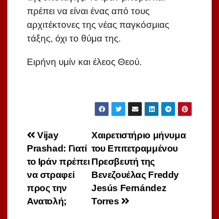
πρέπει να είναι ένας από τους
αρχιτέκτονες της νέας παγκόσμιας
τάξης, όχι το θύμα της.
Ειρήνη υμίν και έλεος Θεού.
Πλοήγηση
Vijay
Χαιρετιστήριο μήνυμα
Prashad: Γιατί
του Επιτετραμμένου
άρθρων
το Ιράν πρέπει
Πρεσβευτή της
να στραφεί
Βενεζουέλας Freddy
προς την
Jesús Fernández
Ανατολή;
Torres