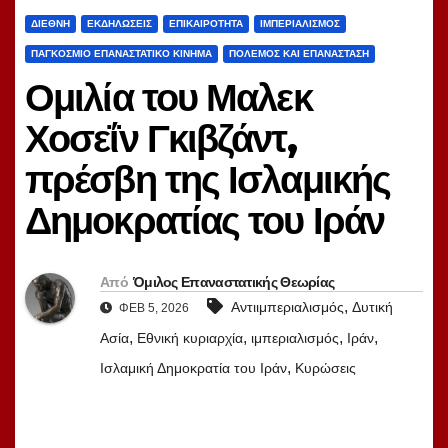
ΔΙΕΘΝΉ
ΕΚΔΗΛΏΣΕΙΣ
ΕΠΙΚΑΙΡΌΤΗΤΑ
ΙΜΠΕΡΙΑΛΙΣΜΌΣ
ΠΑΓΚΌΣΜΙΟ ΕΠΑΝΑΣΤΑΤΙΚΌ ΚΊΝΗΜΑ
ΠΌΛΕΜΟΣ ΚΑΙ ΕΠΑΝΆΣΤΑΣΗ
Ομιλία του Μαλεκ
Χοσεΐν Γκιβζάντ,
πρέσβη της Ισλαμικής
Δημοκρατίας του Ιράν
Από
Όμιλος Επαναστατικής Θεωρίας
,
Αντιιμπεριαλισμός
Δυτική
ΦΕΒ 5, 2026
,
,
,
,
Ασία
Εθνική κυριαρχία
ιμπεριαλισμός
Ιράν
,
Ισλαμική Δημοκρατία του Ιράν
Κυρώσεις