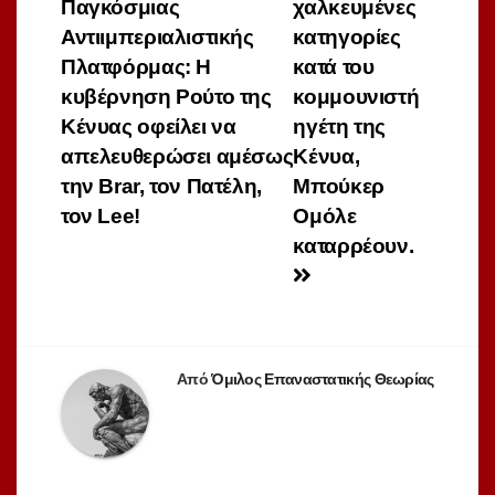
Παγκόσμιας
χαλκευμένες
άρθρων
Αντιιμπεριαλιστικής
κατηγορίες
Πλατφόρμας: Η
κατά του
κυβέρνηση Ρούτο της
κομμουνιστή
Κένυας οφείλει να
ηγέτη της
απελευθερώσει αμέσως
Κένυα,
την Brar, τον Πατέλη,
Μπούκερ
τον Lee!
Ομόλε
καταρρέουν.
Από
Όμιλος Επαναστατικής Θεωρίας