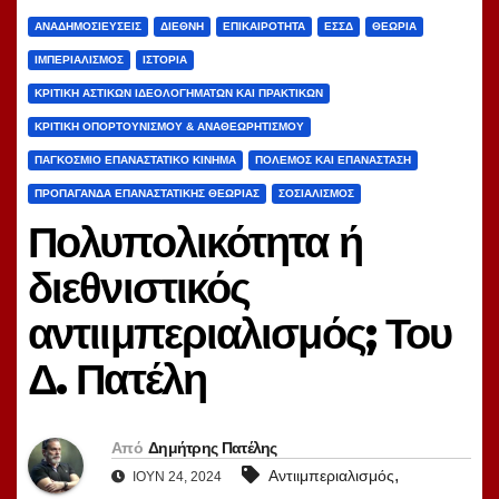
ΑΝΑΔΗΜΟΣΙΕΎΣΕΙΣ
ΔΙΕΘΝΉ
ΕΠΙΚΑΙΡΌΤΗΤΑ
ΕΣΣΔ
ΘΕΩΡΊΑ
ΙΜΠΕΡΙΑΛΙΣΜΌΣ
ΙΣΤΟΡΊΑ
ΚΡΙΤΙΚΉ ΑΣΤΙΚΏΝ ΙΔΕΟΛΟΓΗΜΆΤΩΝ ΚΑΙ ΠΡΑΚΤΙΚΏΝ
ΚΡΙΤΙΚΉ ΟΠΟΡΤΟΥΝΙΣΜΟΎ & ΑΝΑΘΕΩΡΗΤΙΣΜΟΎ
ΠΑΓΚΌΣΜΙΟ ΕΠΑΝΑΣΤΑΤΙΚΌ ΚΊΝΗΜΑ
ΠΌΛΕΜΟΣ ΚΑΙ ΕΠΑΝΆΣΤΑΣΗ
ΠΡΟΠΑΓΆΝΔΑ ΕΠΑΝΑΣΤΑΤΙΚΉΣ ΘΕΩΡΊΑΣ
ΣΟΣΙΑΛΙΣΜΌΣ
Πολυπολικότητα ή
διεθνιστικός
αντιιμπεριαλισμός; Του
Δ. Πατέλη
Από
Δημήτρης Πατέλης
,
Αντιιμπεριαλισμός
ΙΟΎΝ 24, 2024