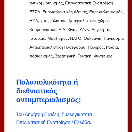
,
,
αντικομμουνισμός
Επαναστατική Ενοποίηση
,
,
,
ΕΣΣΔ
Ευρωατλαντικός άξονας
Ευρωατλαντισμός
,
,
,
ΗΠΑ
ιμπεριαλισμός
Ιμπεριαλιστικές χώρες
,
,
,
Κομμουνισμός
Λ.Δ. Κίνας
Λένιν
Λογική της
,
,
,
,
Ιστορίας
Μαρξισμός
ΝΑΤΟ
Ουκρανία
Παγκόσμια
,
,
,
Αντιιμπεριαλιστική Πλατφόρμα
Πόλεμος
Ρωσία
,
,
,
σοσιαλισμός
Στρατηγική
Τακτική
Φασισμός
Πολυπολικότητα ή
διεθνιστικός
αντιιμπεριαλισμός;
Του Δημήτρη Πατέλη. Συλλογικότητα
Επαναστατική Ενοποίηση / Ελλάδα
.