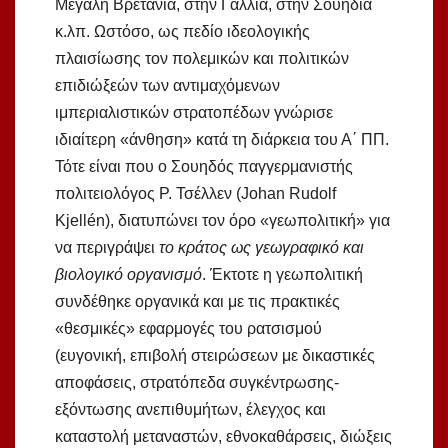
Μεγάλη Βρετανία, στην Γαλλία, στην Σουηδία
κ.λπ. Ωστόσο, ως πεδίο ιδεολογικής
πλαισίωσης τον πολεμικών και πολιτικών
επιδιώξεών των αντιμαχόμενων
ιμπεριαλιστικών στρατοπέδων γνώρισε
ιδιαίτερη «άνθηση» κατά τη διάρκεια του Α΄ ΠΠ.
Τότε είναι που ο Σουηδός παγγερμανιστής
πολιτειολόγος Ρ. Τσέλλεν (Johan Rudolf
Kjellén), διατυπώνει τον όρο «γεωπολιτική» για
να περιγράψει
το κράτος ως γεωγραφικό και
βιολογικό οργανισμό
. Έκτοτε η γεωπολιτική
συνδέθηκε οργανικά και με τις πρακτικές
«θεσμικές» εφαρμογές του ρατσισμού
(ευγονική, επιβολή στειρώσεων με δικαστικές
αποφάσεις, στρατόπεδα συγκέντρωσης-
εξόντωσης ανεπιθυμήτων, έλεγχος και
καταστολή μεταναστών, εθνοκαθάρσεις, διώξεις