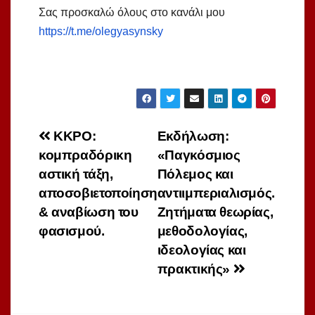
Σας προσκαλώ όλους στο κανάλι μου
https://t.me/olegyasynsky
Πλοήγηση
ΚΚΡΟ:
Εκδήλωση:
κομπραδόρικη
«Παγκόσμιος
άρθρων
αστική τάξη,
Πόλεμος και
αποσοβιετοποίηση
αντιιμπεριαλισμός.
& αναβίωση του
Ζητήματα θεωρίας,
φασισμού.
μεθοδολογίας,
ιδεολογίας και
πρακτικής»