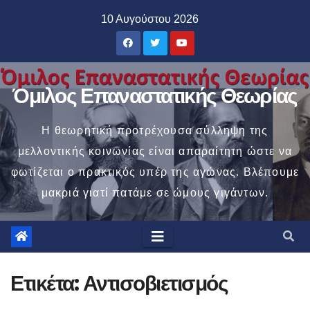
Μετάβαση
10 Αυγούστου 2026
στο
περιεχόμενο
Όμιλος Επαναστατικής Θεωρίας
Η θεωρητική προτρέχουσα σύλληψη της
μελλοντικής κοινωνίας είναι απαραίτητη ώστε να
φωτίζεται ο πρακτικός υπέρ της αγώνας. Βλέπουμε
μακριά γιατί πατάμε σε ώμους γιγάντων.
Ετικέτα:
Αντισοβιετισμός