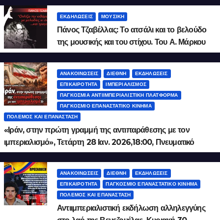
ΕΚΔΗΛΏΣΕΙΣ
ΜΟΥΣΙΚΉ
Πάνος Τζαβέλλας: Το ατσάλι και το βελούδο
της μουσικής και του στίχου. Του Α. Μάρκου
ΑΝΑΚΟΙΝΏΣΕΙΣ
ΔΙΕΘΝΉ
ΕΚΔΗΛΏΣΕΙΣ
ΕΠΙΚΑΙΡΌΤΗΤΑ
ΙΜΠΕΡΙΑΛΙΣΜΌΣ
ΠΑΓΚΌΣΜΙΑ ΑΝΤΙΙΜΠΕΡΙΑΛΙΣΤΙΚΉ ΠΛΑΤΦΌΡΜΑ
ΠΑΓΚΌΣΜΙΟ ΕΠΑΝΑΣΤΑΤΙΚΌ ΚΊΝΗΜΑ
ΠΌΛΕΜΟΣ ΚΑΙ ΕΠΑΝΆΣΤΑΣΗ
«Ιράν, στην πρώτη γραμμή της αντιπαράθεσης με τον
ιμπεριαλισμό», Τετάρτη 28 Ιαν. 2026,18:00, Πνευματικό
Κέντρο Δήμου Αθηναίων, Ακαδημίας 50
ΑΝΑΚΟΙΝΏΣΕΙΣ
ΔΙΕΘΝΉ
ΕΚΔΗΛΏΣΕΙΣ
ΕΠΙΚΑΙΡΌΤΗΤΑ
ΠΑΓΚΌΣΜΙΟ ΕΠΑΝΑΣΤΑΤΙΚΌ ΚΊΝΗΜΑ
ΠΌΛΕΜΟΣ ΚΑΙ ΕΠΑΝΆΣΤΑΣΗ
Αντιιμπεριαλιστική εκδήλωση αλληλεγγύης