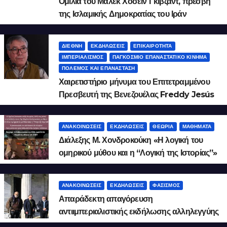
Ομιλία του Μαλεκ Χοσεΐν Γκιβζάντ, πρέσβη
της Ισλαμικής Δημοκρατίας του Ιράν
ΔΙΕΘΝΉ
ΕΚΔΗΛΏΣΕΙΣ
ΕΠΙΚΑΙΡΌΤΗΤΑ
ΙΜΠΕΡΙΑΛΙΣΜΌΣ
ΠΑΓΚΌΣΜΙΟ ΕΠΑΝΑΣΤΑΤΙΚΌ ΚΊΝΗΜΑ
ΠΌΛΕΜΟΣ ΚΑΙ ΕΠΑΝΆΣΤΑΣΗ
Χαιρετιστήριο μήνυμα του Επιτετραμμένου
Πρεσβευτή της Βενεζουέλας Freddy Jesús
Fernández Torres
ΑΝΑΚΟΙΝΏΣΕΙΣ
ΕΚΔΗΛΏΣΕΙΣ
ΘΕΩΡΊΑ
ΜΑΘΉΜΑΤΑ
Διάλεξης Μ. Χονδροκούκη «Η λογική του
ομηρικού μύθου και η “Λογική της Ιστορίας”»
2026.2.9
ΑΝΑΚΟΙΝΏΣΕΙΣ
ΕΚΔΗΛΏΣΕΙΣ
ΦΑΣΙΣΜΌΣ
Απαράδεκτη απαγόρευση
αντιιμπεριαλιστικής εκδήλωσης αλληλεγγύης
στο Ιράν!