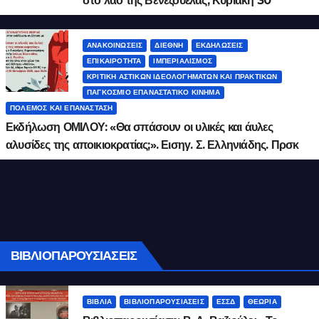
στο λαό της Βενεζουέλας, Κυριακή 30
Νοεμβρίου, ώρα 18:00, «Λόφος art project»
ΑΝΑΚΟΙΝΏΣΕΙΣ
ΔΙΕΘΝΉ
ΕΚΔΗΛΏΣΕΙΣ
ΕΠΙΚΑΙΡΌΤΗΤΑ
ΙΜΠΕΡΙΑΛΙΣΜΌΣ
ΚΡΙΤΙΚΉ ΑΣΤΙΚΏΝ ΙΔΕΟΛΟΓΗΜΆΤΩΝ ΚΑΙ ΠΡΑΚΤΙΚΏΝ
ΠΑΓΚΌΣΜΙΟ ΕΠΑΝΑΣΤΑΤΙΚΌ ΚΊΝΗΜΑ
ΠΌΛΕΜΟΣ ΚΑΙ ΕΠΑΝΆΣΤΑΣΗ
Εκδήλωση ΟΜΙΛΟΥ: «Θα σπάσουν οι υλικές και άυλες
αλυσίδες της αποικιοκρατίας;». Εισηγ. Σ. Ελληνιάδης. Πρσκ
10 Οκτ. 2025, 18:30.
ΒΙΒΛΙΟΠΑΡΟΥΣΙΆΣΕΙΣ
ΒΙΒΛΊΑ
ΒΙΒΛΙΟΠΑΡΟΥΣΙΆΣΕΙΣ
ΕΣΣΔ
ΘΕΩΡΊΑ