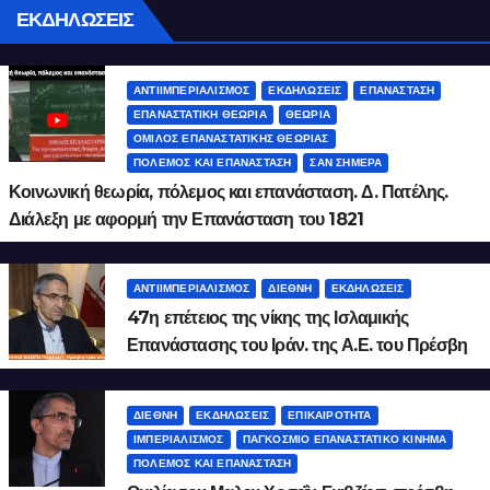
ΕΚΔΗΛΩΣΕΙΣ
ΑΝΤΙΙΜΠΕΡΙΑΛΙΣΜΌΣ
ΕΚΔΗΛΏΣΕΙΣ
ΕΠΑΝΆΣΤΑΣΗ
ΕΠΑΝΑΣΤΑΤΙΚΉ ΘΕΩΡΊΑ
ΘΕΩΡΊΑ
ΌΜΙΛΟΣ ΕΠΑΝΑΣΤΑΤΙΚΉΣ ΘΕΩΡΊΑΣ
ΠΌΛΕΜΟΣ ΚΑΙ ΕΠΑΝΆΣΤΑΣΗ
ΣΑΝ ΣΉΜΕΡΑ
Κοινωνική θεωρία, πόλεμος και επανάσταση. Δ. Πατέλης.
Διάλεξη με αφορμή την Επανάσταση του 1821
ΑΝΤΙΙΜΠΕΡΙΑΛΙΣΜΌΣ
ΔΙΕΘΝΉ
ΕΚΔΗΛΏΣΕΙΣ
47η επέτειος της νίκης της Ισλαμικής
Επανάστασης του Ιράν. της Α.Ε. του Πρέσβη
του Ιράν Μάλεκ Χοσεΐν Γκιβζάντ
ΔΙΕΘΝΉ
ΕΚΔΗΛΏΣΕΙΣ
ΕΠΙΚΑΙΡΌΤΗΤΑ
ΙΜΠΕΡΙΑΛΙΣΜΌΣ
ΠΑΓΚΌΣΜΙΟ ΕΠΑΝΑΣΤΑΤΙΚΌ ΚΊΝΗΜΑ
ΠΌΛΕΜΟΣ ΚΑΙ ΕΠΑΝΆΣΤΑΣΗ