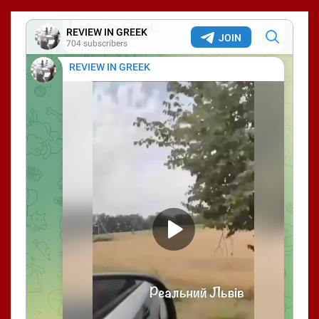
άρθρων