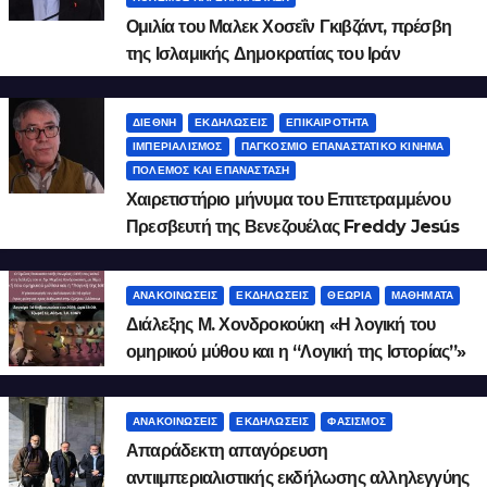
Ομιλία του Μαλεκ Χοσεΐν Γκιβζάντ, πρέσβη
της Ισλαμικής Δημοκρατίας του Ιράν
ΔΙΕΘΝΉ
ΕΚΔΗΛΏΣΕΙΣ
ΕΠΙΚΑΙΡΌΤΗΤΑ
ΙΜΠΕΡΙΑΛΙΣΜΌΣ
ΠΑΓΚΌΣΜΙΟ ΕΠΑΝΑΣΤΑΤΙΚΌ ΚΊΝΗΜΑ
ΠΌΛΕΜΟΣ ΚΑΙ ΕΠΑΝΆΣΤΑΣΗ
Χαιρετιστήριο μήνυμα του Επιτετραμμένου
Πρεσβευτή της Βενεζουέλας Freddy Jesús
Fernández Torres
ΑΝΑΚΟΙΝΏΣΕΙΣ
ΕΚΔΗΛΏΣΕΙΣ
ΘΕΩΡΊΑ
ΜΑΘΉΜΑΤΑ
Διάλεξης Μ. Χονδροκούκη «Η λογική του
ομηρικού μύθου και η “Λογική της Ιστορίας”»
2026.2.9
ΑΝΑΚΟΙΝΏΣΕΙΣ
ΕΚΔΗΛΏΣΕΙΣ
ΦΑΣΙΣΜΌΣ
Απαράδεκτη απαγόρευση
αντιιμπεριαλιστικής εκδήλωσης αλληλεγγύης