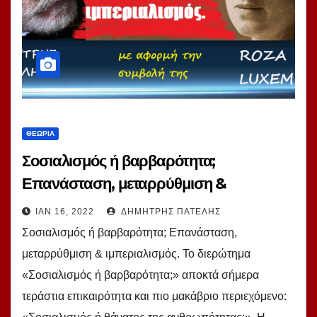
ΘΕΩΡΊΑ
Σοσιαλισμός ή βαρβαρότητα;
Επανάσταση, μεταρρύθμιση &
ιμπεριαλισμός. Η Κόκκινη Ρόζα πάντα
ΙΑΝ 16, 2022
ΔΗΜΉΤΡΗΣ ΠΑΤΈΛΗΣ
επίκαιρη… Του Δημήτρη Πατέλη
Σοσιαλισμός ή βαρβαρότητα; Επανάσταση,
μεταρρύθμιση & ιμπεριαλισμός. Το διερώτημα
«Σοσιαλισμός ή βαρβαρότητα;» αποκτά σήμερα
τεράστια επικαιρότητα και πιο μακάβριο περιεχόμενο: