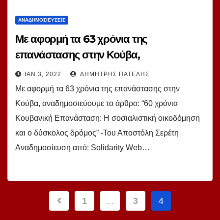
ΑΝΑΔΗΜΟΣΙΕΎΣΕΙΣ
Με αφορμή τα 63 χρόνια της
επανάστασης στην Κούβα,
αναδημοσιεύουμε το άρθρο: “60 χρόνια
ΙΑΝ 3, 2022
ΔΗΜΉΤΡΗΣ ΠΑΤΈΛΗΣ
Κουβανική Επανάσταση: Η σοσιαλιστική
Με αφορμή τα 63 χρόνια της επανάστασης στην
οικοδόμηση και ο δύσκολος δρόμος”
Κούβα, αναδημοσιεύουμε το άρθρο: “60 χρόνια
-Του Αποστόλη Σερέτη
Κουβανική Επανάσταση: Η σοσιαλιστική οικοδόμηση
και ο δύσκολος δρόμος” -Του Αποστόλη Σερέτη
Αναδημοσίευση από: Solidarity Web…
Σελιδοποίηση
1
…
3
4