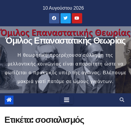
Μετάβαση
10 Αυγούστου 2026
στο
περιεχόμενο
Όμιλος Επαναστατικής Θεωρίας
Η θεωρητική προτρέχουσα σύλληψη της
μελλοντικής κοινωνίας είναι απαραίτητη ώστε να
φωτίζεται ο πρακτικός υπέρ της αγώνας. Βλέπουμε
μακριά γιατί πατάμε σε ώμους γιγάντων.
Ετικέτα:
σοσιαλισμός