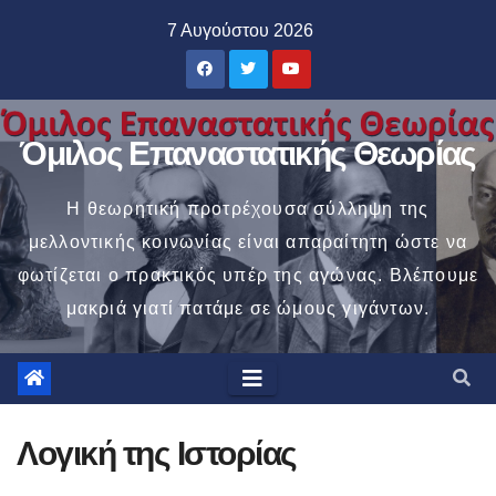
Μετάβαση
7 Αυγούστου 2026
στο
περιεχόμενο
Όμιλος Επαναστατικής Θεωρίας
Η θεωρητική προτρέχουσα σύλληψη της
μελλοντικής κοινωνίας είναι απαραίτητη ώστε να
φωτίζεται ο πρακτικός υπέρ της αγώνας. Βλέπουμε
μακριά γιατί πατάμε σε ώμους γιγάντων.
Λογική της Ιστορίας