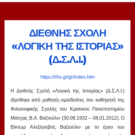
ΔΙΕΘΝΗΣ ΣΧΟΛΗ
«ΛΟΓΙΚΗ ΤΗΣ ΙΣΤΟΡΙΑΣ»
(Δ.Σ.Λ.Ι.)
https://ilhs.gr/gr/index.htm
Η Διεθνής Σχολή «Λογική της Ιστορίας» (Δ.Σ.Λ.Ι.)
ιδρύθηκε από μαθητές-ομοϊδεάτες του καθηγητή της
Φιλοσοφικής Σχολής του Κρατικού Πανεπιστημίου
Μόσχας Β.Α. Βαζιούλιν (30.08.1932 – 08.01.2012). Ο
Βίκτωρ Αλεξέγιεβιτς Βαζιούλιν με το έργο του