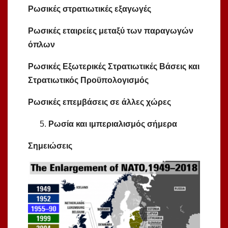
Ρωσικές
στρατιωτικές
εξαγωγές
Ρωσικές
εταιρείες
μ
εταξύ
των
π
αραγωγών
ό
π
λων
Ρωσικές
Εξωτερικές
Στρατιωτικές
Βάσεις
και
Στρατιωτικός
Προϋ
π
ολογισ
μ
ός
Ρωσικές
ε
π
ε
μ
βάσεις
σε
άλλες
χώρες
Ρωσία
και
ι
μπ
εριαλισ
μ
ός
σή
μ
ερα
Ση
μ
ειώσεις