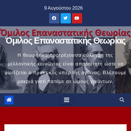
Μετάβαση
9 Αυγούστου 2026
στο
περιεχόμενο
Όμιλος Επαναστατικής Θεωρίας
Η θεωρητική προτρέχουσα σύλληψη της
μελλοντικής κοινωνίας είναι απαραίτητη ώστε να
φωτίζεται ο πρακτικός υπέρ της αγώνας. Βλέπουμε
μακριά γιατί πατάμε σε ώμους γιγάντων.