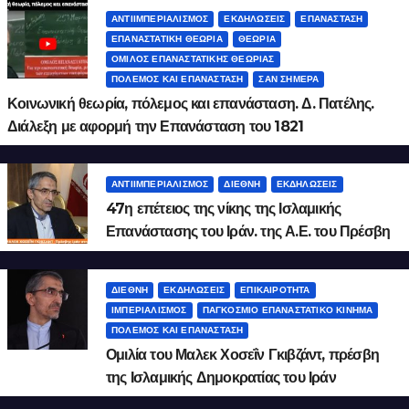
ΑΝΤΙΙΜΠΕΡΙΑΛΙΣΜΌΣ
ΕΚΔΗΛΏΣΕΙΣ
ΕΠΑΝΆΣΤΑΣΗ
ΕΠΑΝΑΣΤΑΤΙΚΉ ΘΕΩΡΊΑ
ΘΕΩΡΊΑ
ΌΜΙΛΟΣ ΕΠΑΝΑΣΤΑΤΙΚΉΣ ΘΕΩΡΊΑΣ
ΠΌΛΕΜΟΣ ΚΑΙ ΕΠΑΝΆΣΤΑΣΗ
ΣΑΝ ΣΉΜΕΡΑ
Κοινωνική θεωρία, πόλεμος και επανάσταση. Δ. Πατέλης.
Διάλεξη με αφορμή την Επανάσταση του 1821
ΑΝΤΙΙΜΠΕΡΙΑΛΙΣΜΌΣ
ΔΙΕΘΝΉ
ΕΚΔΗΛΏΣΕΙΣ
47η επέτειος της νίκης της Ισλαμικής
Επανάστασης του Ιράν. της Α.Ε. του Πρέσβη
του Ιράν Μάλεκ Χοσεΐν Γκιβζάντ
ΔΙΕΘΝΉ
ΕΚΔΗΛΏΣΕΙΣ
ΕΠΙΚΑΙΡΌΤΗΤΑ
ΙΜΠΕΡΙΑΛΙΣΜΌΣ
ΠΑΓΚΌΣΜΙΟ ΕΠΑΝΑΣΤΑΤΙΚΌ ΚΊΝΗΜΑ
ΠΌΛΕΜΟΣ ΚΑΙ ΕΠΑΝΆΣΤΑΣΗ
Ομιλία του Μαλεκ Χοσεΐν Γκιβζάντ, πρέσβη
της Ισλαμικής Δημοκρατίας του Ιράν