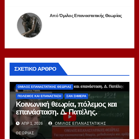
Από
Όμιλος Επαναστατικής Θεωρίας
ΣΧΕΤΙΚΌ ΆΡΘΡΟ
ΑΝΤΙΙΜΠΕΡΙΑΛΙΣΜΌΣ
ΕΚΔΗΛΏΣΕΙΣ
ΕΠΑΝΆΣΤΑΣΗ
ΕΠΑΝΑΣΤΑΤΙΚΉ ΘΕΩΡΊΑ
ΘΕΩΡΊΑ
ΌΜΙΛΟΣ ΕΠΑΝΑΣΤΑΤΙΚΉΣ ΘΕΩΡΊΑΣ
ΠΌΛΕΜΟΣ ΚΑΙ ΕΠΑΝΆΣΤΑΣΗ
ΣΑΝ ΣΉΜΕΡΑ
Κοινωνική θεωρία, πόλεμος και
επανάσταση. Δ. Πατέλης.
Διάλεξη με αφορμή την
ΑΠΡ 1, 2026
ΌΜΙΛΟΣ ΕΠΑΝΑΣΤΑΤΙΚΉΣ
Επανάσταση του 1821
ΘΕΩΡΊΑΣ