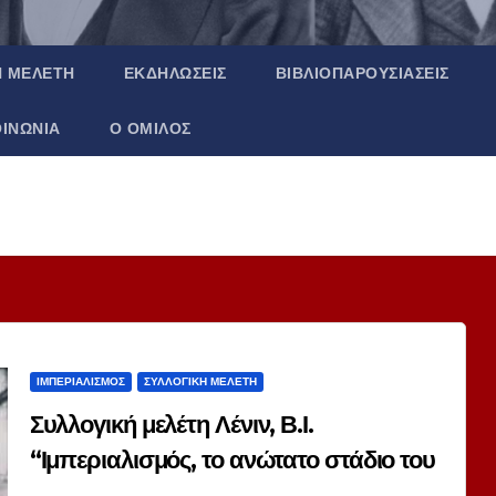
Ή ΜΕΛΈΤΗ
ΕΚΔΗΛΏΣΕΙΣ
ΒΙΒΛΙΟΠΑΡΟΥΣΙΆΣΕΙΣ
ΟΙΝΩΝΊΑ
Ο ΌΜΙΛΟΣ
ΙΜΠΕΡΙΑΛΙΣΜΌΣ
ΣΥΛΛΟΓΙΚΉ ΜΕΛΈΤΗ
Συλλογική μελέτη Λένιν, Β.Ι.
“Ιμπεριαλισμός, το ανώτατο στάδιο του
καπιταλισμού”