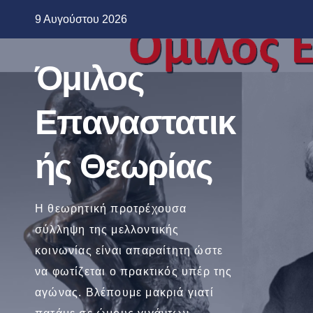
Μετάβαση
9 Αυγούστου 2026
στο
περιεχόμενο
Όμιλος
Επαναστατικ
ής Θεωρίας
Η θεωρητική προτρέχουσα
σύλληψη της μελλοντικής
κοινωνίας είναι απαραίτητη ώστε
να φωτίζεται ο πρακτικός υπέρ της
αγώνας. Βλέπουμε μακριά γιατί