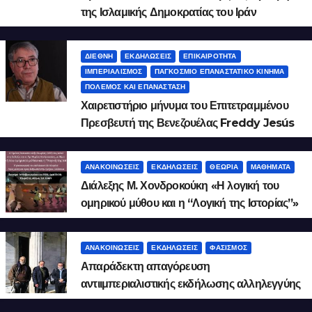
της Ισλαμικής Δημοκρατίας του Ιράν
ΔΙΕΘΝΉ
ΕΚΔΗΛΏΣΕΙΣ
ΕΠΙΚΑΙΡΌΤΗΤΑ
ΙΜΠΕΡΙΑΛΙΣΜΌΣ
ΠΑΓΚΌΣΜΙΟ ΕΠΑΝΑΣΤΑΤΙΚΌ ΚΊΝΗΜΑ
ΠΌΛΕΜΟΣ ΚΑΙ ΕΠΑΝΆΣΤΑΣΗ
Χαιρετιστήριο μήνυμα του Επιτετραμμένου
Πρεσβευτή της Βενεζουέλας Freddy Jesús
Fernández Torres
ΑΝΑΚΟΙΝΏΣΕΙΣ
ΕΚΔΗΛΏΣΕΙΣ
ΘΕΩΡΊΑ
ΜΑΘΉΜΑΤΑ
Διάλεξης Μ. Χονδροκούκη «Η λογική του
ομηρικού μύθου και η “Λογική της Ιστορίας”»
2026.2.9
ΑΝΑΚΟΙΝΏΣΕΙΣ
ΕΚΔΗΛΏΣΕΙΣ
ΦΑΣΙΣΜΌΣ
Απαράδεκτη απαγόρευση
αντιιμπεριαλιστικής εκδήλωσης αλληλεγγύης
στο Ιράν!