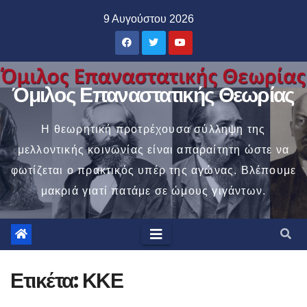
Μετάβαση
9 Αυγούστου 2026
στο
περιεχόμενο
Όμιλος Επαναστατικής Θεωρίας
Η θεωρητική προτρέχουσα σύλληψη της
μελλοντικής κοινωνίας είναι απαραίτητη ώστε να
φωτίζεται ο πρακτικός υπέρ της αγώνας. Βλέπουμε
μακριά γιατί πατάμε σε ώμους γιγάντων.
Ετικέτα:
ΚΚΕ