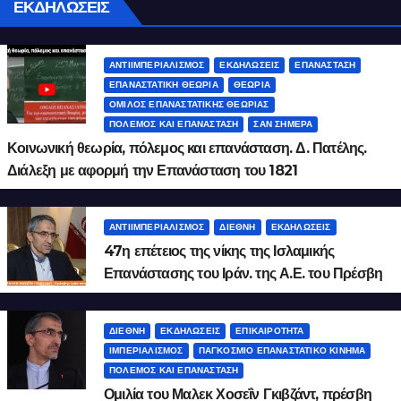
ΕΚΔΗΛΩΣΕΙΣ
ΑΝΤΙΙΜΠΕΡΙΑΛΙΣΜΌΣ
ΕΚΔΗΛΏΣΕΙΣ
ΕΠΑΝΆΣΤΑΣΗ
ΕΠΑΝΑΣΤΑΤΙΚΉ ΘΕΩΡΊΑ
ΘΕΩΡΊΑ
ΌΜΙΛΟΣ ΕΠΑΝΑΣΤΑΤΙΚΉΣ ΘΕΩΡΊΑΣ
ΠΌΛΕΜΟΣ ΚΑΙ ΕΠΑΝΆΣΤΑΣΗ
ΣΑΝ ΣΉΜΕΡΑ
Κοινωνική θεωρία, πόλεμος και επανάσταση. Δ. Πατέλης.
Διάλεξη με αφορμή την Επανάσταση του 1821
ΑΝΤΙΙΜΠΕΡΙΑΛΙΣΜΌΣ
ΔΙΕΘΝΉ
ΕΚΔΗΛΏΣΕΙΣ
47η επέτειος της νίκης της Ισλαμικής
Επανάστασης του Ιράν. της Α.Ε. του Πρέσβη
του Ιράν Μάλεκ Χοσεΐν Γκιβζάντ
ΔΙΕΘΝΉ
ΕΚΔΗΛΏΣΕΙΣ
ΕΠΙΚΑΙΡΌΤΗΤΑ
ΙΜΠΕΡΙΑΛΙΣΜΌΣ
ΠΑΓΚΌΣΜΙΟ ΕΠΑΝΑΣΤΑΤΙΚΌ ΚΊΝΗΜΑ
ΠΌΛΕΜΟΣ ΚΑΙ ΕΠΑΝΆΣΤΑΣΗ
Ομιλία του Μαλεκ Χοσεΐν Γκιβζάντ, πρέσβη