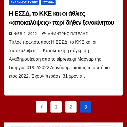
ΑΝΑΔΗΜΟΣΙΕΎΣΕΙΣ
ΙΣΤΟΡΊΑ
Η ΕΣΣΔ, το ΚΚΕ και οι άθλιες
«αποκαλύψεις» περί δήθεν ξενοκίνητου
ΔΣΕ – Καταλυτική η σύγκριση. Του Γ.
ΦΕΒ 2, 2022
ΔΗΜΉΤΡΗΣ ΠΑΤΈΛΗΣ
Μαργαρίτη
Τίτλος πρωτότυπου: Η ΕΣΣΔ, το ΚΚΕ και οι
“αποκαλύψεις” – Καταλυτική η σύγκριση
Αναδημοσίευση από το slpress.gr Μαργαρίτης
Γιώργος 01/02/2022 Διανύουμε αισίως το σωτήριο
έτος 2022. Έχουν περάσει 31 χρόνια…
Σελιδοποίηση
1
2
3
άρθρων