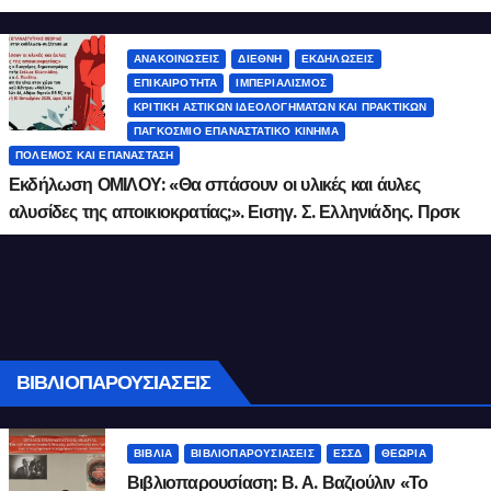
Νοεμβρίου, ώρα 18:00, «Λόφος art project»
ΑΝΑΚΟΙΝΏΣΕΙΣ
ΔΙΕΘΝΉ
ΕΚΔΗΛΏΣΕΙΣ
ΕΠΙΚΑΙΡΌΤΗΤΑ
ΙΜΠΕΡΙΑΛΙΣΜΌΣ
ΚΡΙΤΙΚΉ ΑΣΤΙΚΏΝ ΙΔΕΟΛΟΓΗΜΆΤΩΝ ΚΑΙ ΠΡΑΚΤΙΚΏΝ
ΠΑΓΚΌΣΜΙΟ ΕΠΑΝΑΣΤΑΤΙΚΌ ΚΊΝΗΜΑ
ΠΌΛΕΜΟΣ ΚΑΙ ΕΠΑΝΆΣΤΑΣΗ
Εκδήλωση ΟΜΙΛΟΥ: «Θα σπάσουν οι υλικές και άυλες
αλυσίδες της αποικιοκρατίας;». Εισηγ. Σ. Ελληνιάδης. Πρσκ
10 Οκτ. 2025, 18:30.
ΒΙΒΛΙΟΠΑΡΟΥΣΙΆΣΕΙΣ
ΒΙΒΛΊΑ
ΒΙΒΛΙΟΠΑΡΟΥΣΙΆΣΕΙΣ
ΕΣΣΔ
ΘΕΩΡΊΑ
Βιβλιοπαρουσίαση: Β. Α. Βαζιούλιν «Το