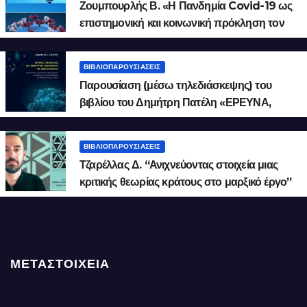
Ζουμπουρλής Β. «Η Πανδημία Covid-19 ως
επιστημονική και κοινωνική πρόκληση τον
21ο αιώνα».
ΒΙΒΛΙΟΠΑΡΟΥΣΙΆΣΕΙΣ
Παρουσίαση (μέσω τηλεδιάσκεψης) του
βιβλίου του Δημήτρη Πατέλη «ΕΡΕΥΝΑ,
ΤΕΧΝΟΛΟΓΙΑ ΚΑΙ ΠΡΟΟΠΤΙΚΗ
ΕΝΟΠΟΙΗΣΗΣ ΤΗΣ ΑΝΘΡΩΠΟΤΗΤΑΣ. Η
ΒΙΒΛΙΟΠΑΡΟΥΣΙΆΣΕΙΣ
ΕΡΕΥΝΗΤΙΚΗ ΚΑΙ ΤΕΧΝΟΛΟΓΙΚΗ
Τζαρέλλας Δ. “Ανιχνεύοντας στοιχεία μιας
ΔΡΑΣΤΗΡΙΟΤΗΤΑ ΣΤΗ ΔΙΑΛΕΚΤΙΚΗ ΤΗΣ
κριτικής θεωρίας κράτους στο μαρξικό έργο”​
ΑΛΛΗΛΕΠΙΔΡΑΣΗΣ ΤΗΣ ΑΝΘΡΩΠΟΤΗΤΑΣ
ΜΕ ΤΗ ΦΥΣΗ»
ΜΕΤΑΣΤΟΙΧΕΊΑ