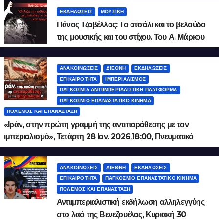
ΕΚΔΗΛΏΣΕΙΣ
ΜΟΥΣΙΚΉ
Πάνος Τζαβέλλας: Το ατσάλι και το βελούδο
της μουσικής και του στίχου. Του Α. Μάρκου
ΑΝΑΚΟΙΝΏΣΕΙΣ
ΔΙΕΘΝΉ
ΕΚΔΗΛΏΣΕΙΣ
ΕΠΙΚΑΙΡΌΤΗΤΑ
ΙΜΠΕΡΙΑΛΙΣΜΌΣ
ΠΑΓΚΌΣΜΙΑ ΑΝΤΙΙΜΠΕΡΙΑΛΙΣΤΙΚΉ ΠΛΑΤΦΌΡΜΑ
ΠΑΓΚΌΣΜΙΟ ΕΠΑΝΑΣΤΑΤΙΚΌ ΚΊΝΗΜΑ
ΠΌΛΕΜΟΣ ΚΑΙ ΕΠΑΝΆΣΤΑΣΗ
«Ιράν, στην πρώτη γραμμή της αντιπαράθεσης με τον
ιμπεριαλισμό», Τετάρτη 28 Ιαν. 2026,18:00, Πνευματικό
Κέντρο Δήμου Αθηναίων, Ακαδημίας 50
ΑΝΑΚΟΙΝΏΣΕΙΣ
ΔΙΕΘΝΉ
ΕΚΔΗΛΏΣΕΙΣ
ΕΠΙΚΑΙΡΌΤΗΤΑ
ΠΑΓΚΌΣΜΙΟ ΕΠΑΝΑΣΤΑΤΙΚΌ ΚΊΝΗΜΑ
ΠΌΛΕΜΟΣ ΚΑΙ ΕΠΑΝΆΣΤΑΣΗ
Αντιιμπεριαλιστική εκδήλωση αλληλεγγύης
στο λαό της Βενεζουέλας, Κυριακή 30