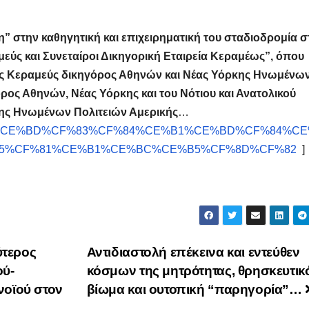
η” στην καθηγητική και επιχειρηματική του σταδιοδρομία σ
εύς και Συνεταίροι Δικηγορική Εταιρεία Κεραμέως”, όπου
ιος Κεραμεύς δικηγόρος Αθηνών και Νέας Υόρκης Ηνωμένω
ρος Αθηνών, Νέας Υόρκης και του Νότιου και Ανατολικού
ης Ηνωμένων Πολιτειών Αμερικής
…
A%CF%89%CE%BD%CF%83%CF%84%CE%B1%CE%BD%CF%84%C
5%CF%81%CE%B1%CE%BC%CE%B5%CF%8D%CF%82
]
ύτερος
Αντιδιαστολή επέκεινα και εντεύθεν
ού-
κόσμων της μητρότητας, θρησκευτικ
νοϊού στον
βίωμα και ουτοπική “παρηγορία”…