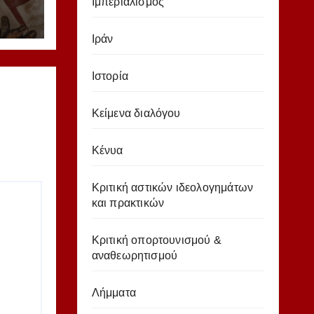
ή
Ιμπεριαλισμός
Ιράν
 Δ.
Ιστορία
Κείμενα διαλόγου
Κένυα
Κριτική αστικών ιδεολογημάτων
και πρακτικών
Κριτική οπορτουνισμού &
αναθεωρητισμού
Λήμματα