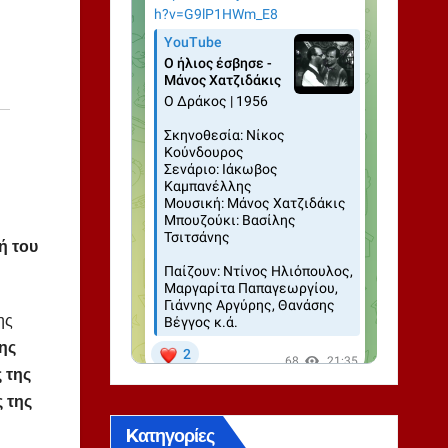
ή του
ης
ης
 της
 της
Kατηγορίες