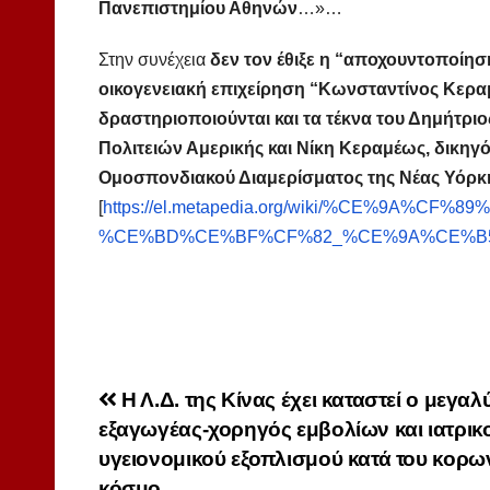
Πανεπιστημίου Αθηνών
…»…
Στην συνέχεια
δεν τον έθιξε η “αποχουντοποίησ
οικογενειακή επιχείρηση “Κωνσταντίνος Κεραμ
δραστηριοποιούνται και τα τέκνα του Δημήτρ
Πολιτειών Αμερικής και Νίκη Κεραμέως, δικηγό
Ομοσπονδιακού Διαμερίσματος της Νέας Υόρκ
[
https://el.metapedia.org/wiki/%CE%9
%CE%BD%CE%BF%CF%82_%CE%9A%CE%B
Πλοήγηση
Η Λ.Δ. της Κίνας έχει καταστεί ο μεγαλ
εξαγωγέας-χορηγός εμβολίων και ιατρικ
άρθρων
υγειονομικού εξοπλισμού κατά του κορω
κόσμο.