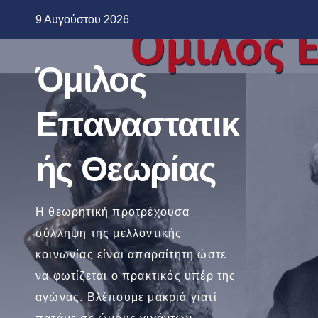
Μετάβαση
9 Αυγούστου 2026
στο
περιεχόμενο
Όμιλος
Επαναστατικ
ής Θεωρίας
Η θεωρητική προτρέχουσα
σύλληψη της μελλοντικής
κοινωνίας είναι απαραίτητη ώστε
να φωτίζεται ο πρακτικός υπέρ της
αγώνας. Βλέπουμε μακριά γιατί