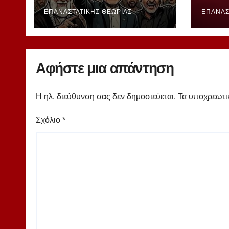
και τα καθήκοντα του
Κούβ
αντιιμπεριαλιστικού
παρε
ΕΠΑΝΑΣΤΑΤΙΚΉΣ ΘΕΩΡΊΑΣ
ΕΠΑΝΑΣ
κινήματος. Του Δ.
του 
Πατέλη
Κοιν
Αφήστε μια απάντηση
Η ηλ. διεύθυνση σας δεν δημοσιεύεται.
Τα υποχρεωτι
Σχόλιο
*