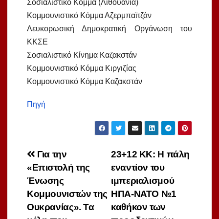
Σοσιαλιστικό Κόμμα (Λιθουανία)
Κομμουνιστικό Κόμμα Αζερμπαϊτζάν
Λευκορωσική Δημοκρατική Οργάνωση του
ΚΚΣΕ
Σοσιαλιστικό Κίνημα Καζακστάν
Κομμουνιστικό Κόμμα Κιργιζίας
Κομμουνιστικό Κόμμα Καζακστάν
Πηγή
Πλοήγηση
Για την
23+12 ΚΚ: H πάλη
«Επιστολή της
εναντίον του
άρθρων
Ένωσης
ιμπεριαλισμού
Κομμουνιστών της
ΗΠΑ-ΝΑΤΟ №1
Ουκρανίας». Τα
καθήκον των