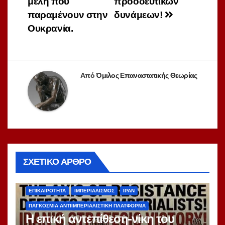
μέλη που
προοδευτικών
παραμένουν στην
δυνάμεων!
Ουκρανία.
Από
Όμιλος Επαναστατικής Θεωρίας
ΣΧΕΤΙΚΌ ΆΡΘΡΟ
ΑΝΑΔΗΜΟΣΙΕΎΣΕΙΣ
ΑΝΤΙΙΜΠΕΡΙΑΛΙΣΜΌΣ
ΔΙΕΘΝΉ
ΕΠΙΚΑΙΡΌΤΗΤΑ
ΙΜΠΕΡΙΑΛΙΣΜΌΣ
ΙΡΆΝ
ΠΑΓΚΌΣΜΙΑ ΑΝΤΙΙΜΠΕΡΙΑΛΙΣΤΙΚΉ ΠΛΑΤΦΌΡΜΑ
Η επική αντεπίθεση-νίκη του