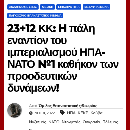
ΑΝΑΔΗΜΟΣΙΕΎΣΕΙΣ
ΔΙΕΘΝΉ
ΕΠΙΚΑΙΡΌΤΗΤΑ
ΜΕΤΑΦΡΑΣΜΈΝΑ
ΠΑΓΚΌΣΜΙΟ ΕΠΑΝΑΣΤΑΤΙΚΌ ΚΊΝΗΜΑ
23+12 ΚΚ: H πάλη
εναντίον του
ιμπεριαλισμού ΗΠΑ-
ΝΑΤΟ №1 καθήκον των
προοδευτικών
δυνάμεων!
Από
Όμιλος Επαναστατικής Θεωρίας
,
,
,
ΗΠΑ
ΚΕΚΡ
Κούβα
ΝΟΈ 8, 2022
,
,
,
,
,
Ναζισμός
ΝΑΤΟ
Ντονμπάς
Ουκρανία
Πόλεμος