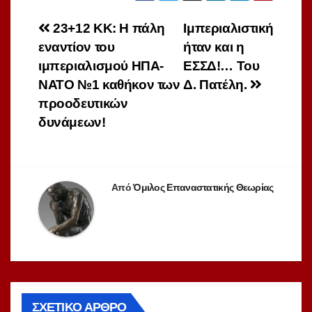
Πλοήγηση
23+12 ΚΚ: H πάλη
Ιμπεριαλιστική
εναντίον του
ήταν και η
άρθρων
ιμπεριαλισμού ΗΠΑ-
ΕΣΣΔ!… Του
ΝΑΤΟ №1 καθήκον των
Δ. Πατέλη.
προοδευτικών
δυνάμεων!
Από
Όμιλος Επαναστατικής Θεωρίας
ΣΧΕΤΙΚΌ ΆΡΘΡΟ