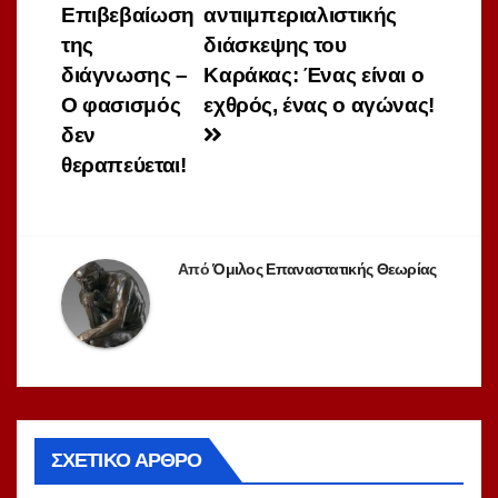
Επιβεβαίωση
αντιιμπεριαλιστικής
άρθρων
της
διάσκεψης του
διάγνωσης –
Καράκας: Ένας είναι ο
Ο φασισμός
εχθρός, ένας ο αγώνας!
δεν
θεραπεύεται!
Από
Όμιλος Επαναστατικής Θεωρίας
ΣΧΕΤΙΚΌ ΆΡΘΡΟ
ΑΝΑΔΗΜΟΣΙΕΎΣΕΙΣ
ΑΝΤΙΙΜΠΕΡΙΑΛΙΣΜΌΣ
ΔΙΕΘΝΉ