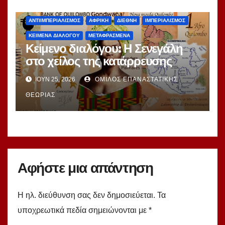
ΑΝΤΙΙΜΠΕΡΙΑΛΙΣΜΌΣ
ΑΦΡΙΚΉ
ΔΙΕΘΝΉ
ΙΜΠΕΡΙΑΛΙΣΜΌΣ
ΚΕΊΜΕΝΑ ΔΙΑΛΌΓΟΥ
ΜΕΤΑΦΡΑΣΜΈΝΑ
Κείμενο διαλόγου: Η Σενεγάλη
στο χείλος της κατάρρευσης
ΙΟΎΝ 25, 2026
ΌΜΙΛΟΣ ΕΠΑΝΑΣΤΑΤΙΚΉΣ
ΘΕΩΡΊΑΣ
Αφήστε μια απάντηση
Η ηλ. διεύθυνση σας δεν δημοσιεύεται.
Τα
υποχρεωτικά πεδία σημειώνονται με
*