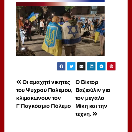
Πλοήγηση
Οι αμαχητί νικητές
Ο Βίκτορ
του Ψυχρού Πολέμου,
Βαζιούλιν για
άρθρων
κλιμακώνουν τον
τον μεγάλο
Γ΄Παγκόσμιο Πόλεμο
Μίκη και την
τέχνη.