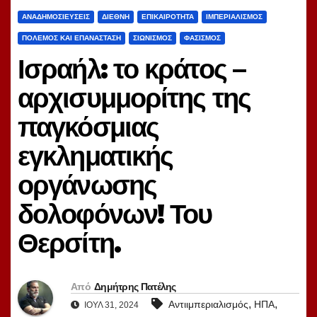
ΑΝΑΔΗΜΟΣΙΕΎΣΕΙΣ
ΔΙΕΘΝΉ
ΕΠΙΚΑΙΡΌΤΗΤΑ
ΙΜΠΕΡΙΑΛΙΣΜΌΣ
ΠΌΛΕΜΟΣ ΚΑΙ ΕΠΑΝΆΣΤΑΣΗ
ΣΙΩΝΙΣΜΌΣ
ΦΑΣΙΣΜΌΣ
Ισραήλ: το κράτος –
αρχισυμμορίτης της
παγκόσμιας
εγκληματικής
οργάνωσης
δολοφόνων! Του
Θερσίτη.
Από
Δημήτρης Πατέλης
,
,
Αντιιμπεριαλισμός
ΗΠΑ
ΙΟΎΛ 31, 2024