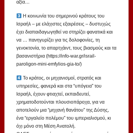
αξία…
Η κοινωνία του σημερινού κράτους του
Ισραήλ – με ελάχιστες εξαιρέσεις – δυστυχώς
έχει διαπαιδαγωγηθεί να στηρίζει φανατικά και
να … πανηγυρίζει για τις δολοφονίες, τη
γενοκτονία, το απαρτχάιντ, τους βιασμούς και τα
βασανιστήρια (https://info-war.gr/israil-
paroligon-mini-emfylios-gia-to/)
Το κράτος, οι μηχανισμοί, στρατός και
υπηρεσίες, φανερά και στα “υπόγεια” του
Ισραήλ, έχουν φτιαχτεί, εκπαιδευτεί,
χρηματοδοτούνται πλουσιοπάροχα, για να
αποτελούν μια “μηχανή θανάτου” της Δύσης,
ένα “εργαλείο πολέμου” του ιμπεριαλισμού, κι
όχι μόνο στη Μέση Ανατολή.