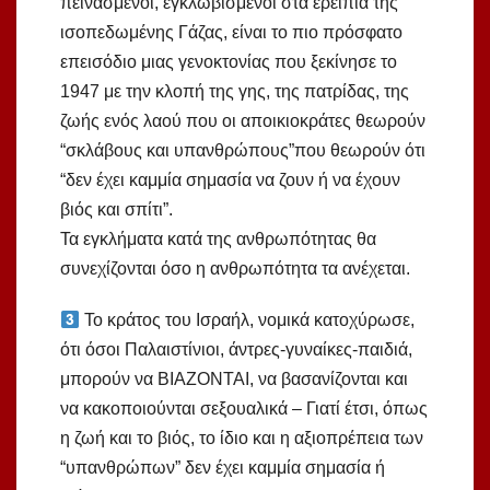
πεινασμένοι, εγκλωβισμένοι στα ερείπια της
ισοπεδωμένης Γάζας, είναι το πιο πρόσφατο
επεισόδιο μιας γενοκτονίας που ξεκίνησε το
1947 με την κλοπή της γης, της πατρίδας, της
ζωής ενός λαού που οι αποικιοκράτες θεωρούν
“σκλάβους και υπανθρώπους”που θεωρούν ότι
“δεν έχει καμμία σημασία να ζουν ή να έχουν
βιός και σπίτι”.
Τα εγκλήματα κατά της ανθρωπότητας θα
συνεχίζονται όσο η ανθρωπότητα τα ανέχεται.
Το κράτος του Ισραήλ, νομικά κατοχύρωσε,
ότι όσοι Παλαιστίνιοι, άντρες-γυναίκες-παιδιά,
μπορούν να ΒΙΑΖΟΝΤΑΙ, να βασανίζονται και
να κακοποιούνται σεξουαλικά – Γιατί έτσι, όπως
η ζωή και το βιός, το ίδιο και η αξιοπρέπεια των
“υπανθρώπων” δεν έχει καμμία σημασία ή