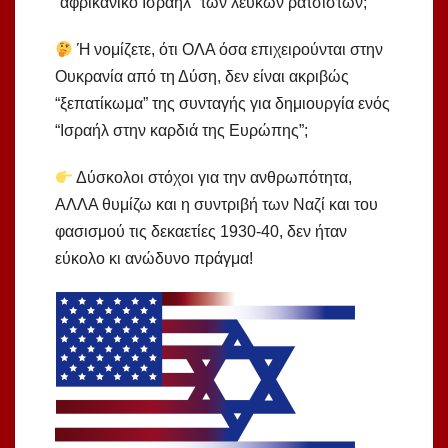
“αφρικανικό Ισραήλ” των λευκών ρατσιστών;
Ή νομίζετε, ότι ΟΛΑ όσα επιχειρούνται στην
Ουκρανία από τη Δύση, δεν είναι ακριβώς
“ξεπατίκωμα” της συνταγής για δημιουργία ενός
“Ισραήλ στην καρδιά της Ευρώπης”;
Δύσκολοι στόχοι για την ανθρωπότητα,
ΑΛΛΑ θυμίζω και η συντριβή των Ναζί και του
φασισμού τις δεκαετίες 1930-40, δεν ήταν
εύκολο κι ανώδυνο πράγμα!