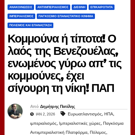
ΑΝΑΚΟΙΝΏΣΕΙΣ
ΑΝΤΙΙΜΠΕΡΙΑΛΙΣΜΌΣ
ΔΙΕΘΝΉ
ΕΠΙΚΑΙΡΌΤΗΤΑ
ΙΜΠΕΡΙΑΛΙΣΜΌΣ
ΠΑΓΚΌΣΜΙΟ ΕΠΑΝΑΣΤΑΤΙΚΌ ΚΊΝΗΜΑ
ΠΌΛΕΜΟΣ ΚΑΙ ΕΠΑΝΆΣΤΑΣΗ
Κομμούνα ή τίποτα! Ο
λαός της Βενεζουέλας,
ενωμένος γύρω απ’ τις
κομμούνες, έχει
σίγουρη τη νίκη! ΠΑΠ
Από
Δημήτρης Πατέλης
,
,
Ευρωατλαντισμός
ΗΠΑ
ΙΑΝ 2, 2026
,
,
ιμπεριαλισμός
Ιμπεριαλιστικές χώρες
Παγκόσμια
,
,
Αντιιμπεριαλιστική Πλατφόρμα
Πόλεμος