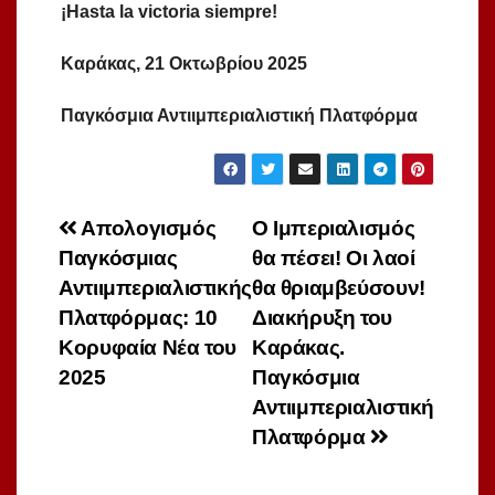
¡Hasta la victoria siempre!
Καράκας, 21 Οκτωβρίου 2025
Παγκόσμια Αντιιμπεριαλιστική Πλατφόρμα
Πλοήγηση
Απολογισμός
Ο Ιμπεριαλισμός
Παγκόσμιας
θα πέσει! Οι λαοί
άρθρων
Αντιιμπεριαλιστικής
θα θριαμβεύσουν!
Πλατφόρμας: 10
Διακήρυξη του
Κορυφαία Νέα του
Καράκας.
2025
Παγκόσμια
Αντιιμπεριαλιστική
Πλατφόρμα