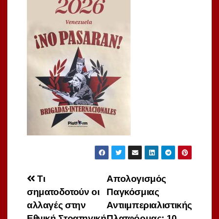
Πλοήγηση
Τι
Απολογισμός
σηματοδοτούν οι
Παγκόσμιας
άρθρων
αλλαγές στην
Αντιιμπεριαλιστικής
Εθνική Στρατηγική
Πλατφόρμας: 10