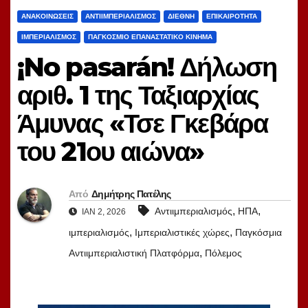
ΑΝΑΚΟΙΝΏΣΕΙΣ
ΑΝΤΙΙΜΠΕΡΙΑΛΙΣΜΌΣ
ΔΙΕΘΝΉ
ΕΠΙΚΑΙΡΌΤΗΤΑ
ΙΜΠΕΡΙΑΛΙΣΜΌΣ
ΠΑΓΚΌΣΜΙΟ ΕΠΑΝΑΣΤΑΤΙΚΌ ΚΊΝΗΜΑ
¡No pasarán! Δήλωση
αριθ. 1 της Ταξιαρχίας
Άμυνας «Τσε Γκεβάρα
του 21ου αιώνα»
Από
Δημήτρης Πατέλης
,
,
Αντιιμπεριαλισμός
ΗΠΑ
ΙΑΝ 2, 2026
,
,
ιμπεριαλισμός
Ιμπεριαλιστικές χώρες
Παγκόσμια
,
Αντιιμπεριαλιστική Πλατφόρμα
Πόλεμος