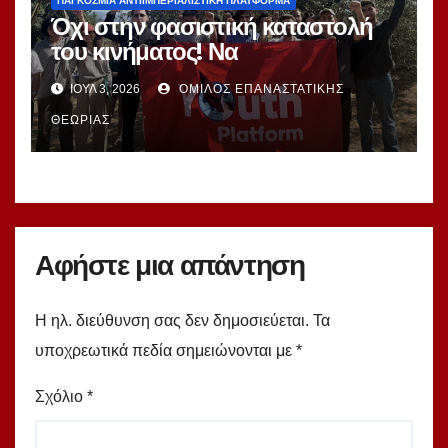
ΠΑΓΚΌΣΜΙΑ ΑΝΤΙΙΜΠΕΡΙΑΛΙΣΤΙΚΉ ΠΛΑΤΦΌΡΜΑ
Όχι στην φασιστική καταστολή
του κινήματος! Να
απελευθερωθούν αμέσως οι
ΙΟΎΛ 3, 2026
ΌΜΙΛΟΣ ΕΠΑΝΑΣΤΑΤΙΚΉΣ
αντιιμπεριαλιστές νεολαίοι που
συνέλαβε το καθεστώς της
ΘΕΩΡΊΑΣ
Τουρκίας!
Αφήστε μια απάντηση
Η ηλ. διεύθυνση σας δεν δημοσιεύεται.
Τα
υποχρεωτικά πεδία σημειώνονται με
*
Σχόλιο
*