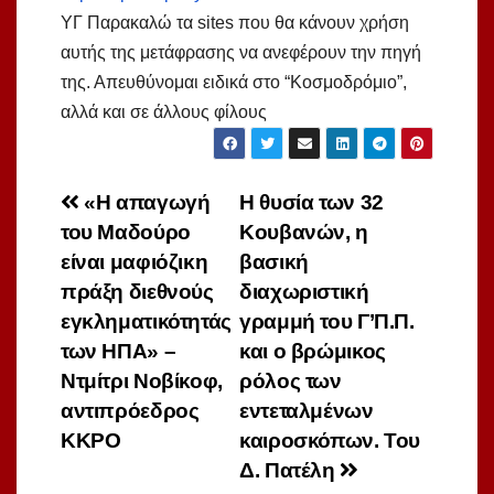
ΥΓ Παρακαλώ τα sites που θα κάνουν χρήση
αυτής της μετάφρασης να ανεφέρουν την πηγή
της. Απευθύνομαι ειδικά στο “Κοσμοδρόμιο”,
αλλά και σε άλλους φίλους
Πλοήγηση
«Η απαγωγή
Η θυσία των 32
του Μαδούρο
Κουβανών, η
άρθρων
είναι μαφιόζικη
βασική
πράξη διεθνούς
διαχωριστική
εγκληματικότητάς
γραμμή του Γ’Π.Π.
των ΗΠΑ» –
και ο βρώμικος
Ντμίτρι Νοβίκοφ,
ρόλος των
αντιπρόεδρος
εντεταλμένων
ΚΚΡΟ
καιροσκόπων. Του
Δ. Πατέλη