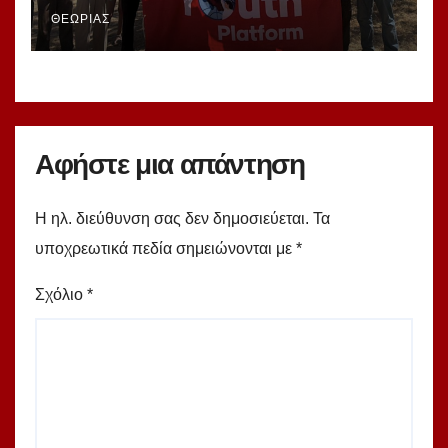
αντιιμπεριαλιστές νεολαίοι που
συνέλαβε το καθεστώς της
ΘΕΩΡΊΑΣ
Τουρκίας!
Αφήστε μια απάντηση
Η ηλ. διεύθυνση σας δεν δημοσιεύεται.
Τα
υποχρεωτικά πεδία σημειώνονται με
*
Σχόλιο
*