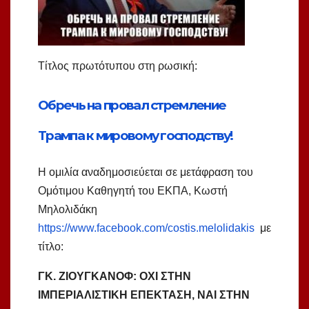
Τίτλος πρωτότυπου στη ρωσική:
Обречь на провал стремление
Трампа к мировому господству!
Η ομιλία αναδημοσιεύεται σε μετάφραση του
Ομότιμου Καθηγητή του ΕΚΠΑ, Κωστή
Μηλολιδάκη
https://www.facebook.com/costis.melolidakis
με
τίτλο:
ΓΚ. ΖΙΟΥΓΚΑΝΟΦ: ΟΧΙ ΣΤΗΝ
ΙΜΠΕΡΙΑΛΙΣΤΙΚΗ ΕΠΕΚΤΑΣΗ, ΝΑΙ ΣΤΗΝ