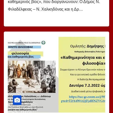
καθημερινός βίος», που διοργανώνουν: Ο Δήμος Ν.
Φιλαδέλφειας – Ν. Χαλκηδόνας και η Δρ…