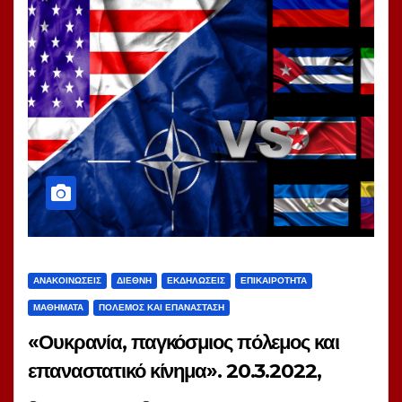
ΑΝΑΚΟΙΝΏΣΕΙΣ
ΔΙΕΘΝΉ
ΕΚΔΗΛΏΣΕΙΣ
ΕΠΙΚΑΙΡΌΤΗΤΑ
ΜΑΘΉΜΑΤΑ
ΠΌΛΕΜΟΣ ΚΑΙ ΕΠΑΝΆΣΤΑΣΗ
«Ουκρανία, παγκόσμιος πόλεμος και
επαναστατικό κίνημα». 20.3.2022,
18:00. Διαδικτυακή εκδήλωση-συζήτηση