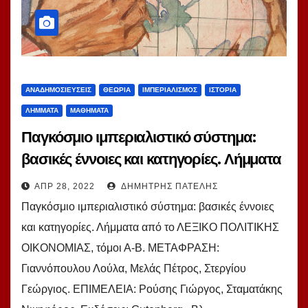
ΑΝΑΔΗΜΟΣΙΕΎΣΕΙΣ
ΘΕΩΡΊΑ
ΙΜΠΕΡΙΑΛΙΣΜΌΣ
ΙΣΤΟΡΊΑ
ΛΉΜΜΑΤΑ
ΜΑΘΉΜΑΤΑ
Παγκόσμιο ιμπεριαλιστικό σύστημα:
βασικές έννοιες και κατηγορίες. Λήμματα
σοβιετικών οικονομολόγων.
ΑΠΡ 28, 2022
ΔΗΜΉΤΡΗΣ ΠΑΤΈΛΗΣ
Παγκόσμιο ιμπεριαλιστικό σύστημα: βασικές έννοιες
και κατηγορίες. Λήμματα από το ΛΕΞΙΚΟ ΠΟΛΙΤΙΚΗΣ
ΟΙΚΟΝΟΜΙΑΣ, τόμοι Α-Β. ΜΕΤΑΦΡΑΣΗ:
Γιαννόπουλου Λούλα, Μελάς Πέτρος, Στεργίου
Γεώργιος. ΕΠΙΜΕΛΕΙΑ: Ρούσης Γιώργος, Σταματάκης