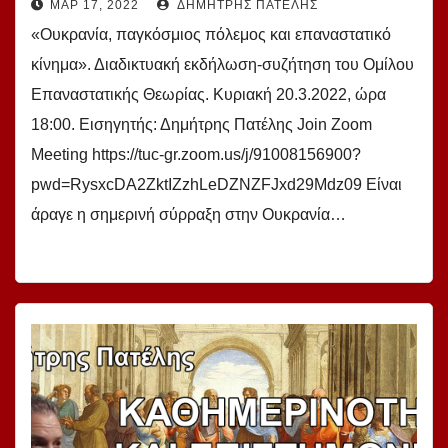
ΜΑΡ 17, 2022
ΔΗΜΉΤΡΗΣ ΠΑΤΈΛΗΣ
του Ομίλου Επαναστατικής Θεωρίας.
«Ουκρανία, παγκόσμιος πόλεμος και επαναστατικό
Εισηγητής: Δ. Πατέλης
κίνημα». Διαδικτυακή εκδήλωση-συζήτηση του Ομίλου
Επαναστατικής Θεωρίας. Κυριακή 20.3.2022, ώρα
18:00. Εισηγητής: Δημήτρης Πατέλης Join Zoom
Meeting https://tuc-gr.zoom.us/j/91008156900?
pwd=RysxcDA2ZktIZzhLeDZNZFJxd29Mdz09​ Είναι
άραγε η σημερινή σύρραξη στην Ουκρανία…