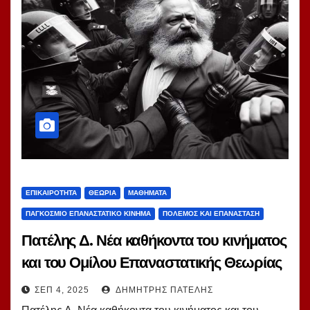
ΕΠΙΚΑΙΡΌΤΗΤΑ
ΘΕΩΡΊΑ
ΜΑΘΉΜΑΤΑ
ΠΑΓΚΌΣΜΙΟ ΕΠΑΝΑΣΤΑΤΙΚΌ ΚΊΝΗΜΑ
ΠΌΛΕΜΟΣ ΚΑΙ ΕΠΑΝΆΣΤΑΣΗ
Πατέλης Δ. Νέα καθήκοντα του κινήματος
και του Ομίλου Επαναστατικής Θεωρίας
στον Γ’ Παγκόσμιο Πόλεμο.
ΣΕΠ 4, 2025
ΔΗΜΉΤΡΗΣ ΠΑΤΈΛΗΣ