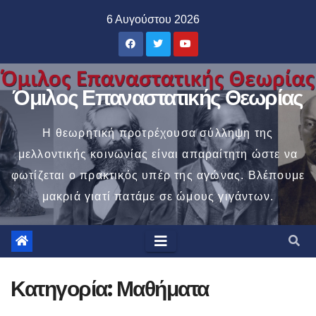
Μετάβαση
6 Αυγούστου 2026
στο
περιεχόμενο
Όμιλος Επαναστατικής Θεωρίας
Η θεωρητική προτρέχουσα σύλληψη της
μελλοντικής κοινωνίας είναι απαραίτητη ώστε να
φωτίζεται ο πρακτικός υπέρ της αγώνας. Βλέπουμε
μακριά γιατί πατάμε σε ώμους γιγάντων.
Κατηγορία:
Μαθήματα