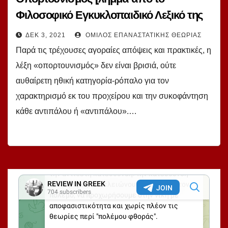
Φιλοσοφικό Εγκυκλοπαιδικό Λεξικό της
Α.Ε. της ΕΣΣΔ, ελλ. έκδ. Καπόπουλος]
ΔΕΚ 3, 2021
ΌΜΙΛΟΣ ΕΠΑΝΑΣΤΑΤΙΚΉΣ ΘΕΩΡΊΑΣ
Παρά τις τρέχουσες αγοραίες απόψεις και πρακτικές, η
λέξη «οπορτουνισμός» δεν είναι βρισιά, ούτε
αυθαίρετη ηθική κατηγορία-ρόπαλο για τον
χαρακτηρισμό εκ του προχείρου και την συκοφάντηση
κάθε αντιπάλου ή «αντιπάλου».…