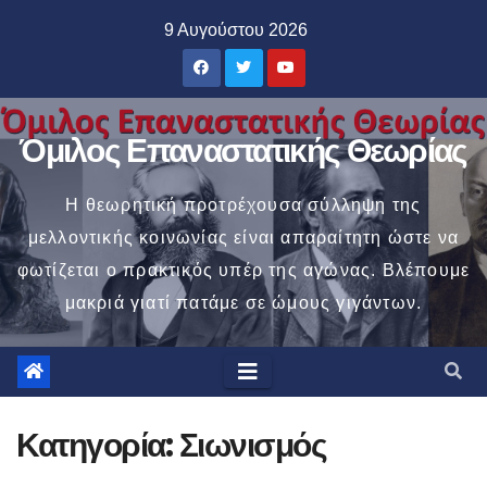
Μετάβαση
9 Αυγούστου 2026
στο
περιεχόμενο
Όμιλος Επαναστατικής Θεωρίας
Η θεωρητική προτρέχουσα σύλληψη της
μελλοντικής κοινωνίας είναι απαραίτητη ώστε να
φωτίζεται ο πρακτικός υπέρ της αγώνας. Βλέπουμε
μακριά γιατί πατάμε σε ώμους γιγάντων.
Κατηγορία:
Σιωνισμός