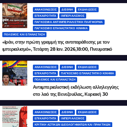
ΑΝΑΚΟΙΝΏΣΕΙΣ
ΔΙΕΘΝΉ
ΕΚΔΗΛΏΣΕΙΣ
ΕΠΙΚΑΙΡΌΤΗΤΑ
ΙΜΠΕΡΙΑΛΙΣΜΌΣ
ΠΑΓΚΌΣΜΙΑ ΑΝΤΙΙΜΠΕΡΙΑΛΙΣΤΙΚΉ ΠΛΑΤΦΌΡΜΑ
ΠΑΓΚΌΣΜΙΟ ΕΠΑΝΑΣΤΑΤΙΚΌ ΚΊΝΗΜΑ
ΠΌΛΕΜΟΣ ΚΑΙ ΕΠΑΝΆΣΤΑΣΗ
«Ιράν, στην πρώτη γραμμή της αντιπαράθεσης με τον
ιμπεριαλισμό», Τετάρτη 28 Ιαν. 2026,18:00, Πνευματικό
Κέντρο Δήμου Αθηναίων, Ακαδημίας 50
ΑΝΑΚΟΙΝΏΣΕΙΣ
ΔΙΕΘΝΉ
ΕΚΔΗΛΏΣΕΙΣ
ΕΠΙΚΑΙΡΌΤΗΤΑ
ΠΑΓΚΌΣΜΙΟ ΕΠΑΝΑΣΤΑΤΙΚΌ ΚΊΝΗΜΑ
ΠΌΛΕΜΟΣ ΚΑΙ ΕΠΑΝΆΣΤΑΣΗ
Αντιιμπεριαλιστική εκδήλωση αλληλεγγύης
στο λαό της Βενεζουέλας, Κυριακή 30
Νοεμβρίου, ώρα 18:00, «Λόφος art project»
ΑΝΑΚΟΙΝΏΣΕΙΣ
ΔΙΕΘΝΉ
ΕΚΔΗΛΏΣΕΙΣ
ΕΠΙΚΑΙΡΌΤΗΤΑ
ΙΜΠΕΡΙΑΛΙΣΜΌΣ
ΚΡΙΤΙΚΉ ΑΣΤΙΚΏΝ ΙΔΕΟΛΟΓΗΜΆΤΩΝ ΚΑΙ ΠΡΑΚΤΙΚΏΝ