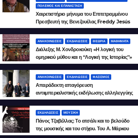
ΠΌΛΕΜΟΣ ΚΑΙ ΕΠΑΝΆΣΤΑΣΗ
Χαιρετιστήριο μήνυμα του Επιτετραμμένου
Πρεσβευτή της Βενεζουέλας Freddy Jesús
Fernández Torres
ΑΝΑΚΟΙΝΏΣΕΙΣ
ΕΚΔΗΛΏΣΕΙΣ
ΘΕΩΡΊΑ
ΜΑΘΉΜΑΤΑ
Διάλεξης Μ. Χονδροκούκη «Η λογική του
ομηρικού μύθου και η “Λογική της Ιστορίας”»
2026.2.9
ΑΝΑΚΟΙΝΏΣΕΙΣ
ΕΚΔΗΛΏΣΕΙΣ
ΦΑΣΙΣΜΌΣ
Απαράδεκτη απαγόρευση
αντιιμπεριαλιστικής εκδήλωσης αλληλεγγύης
στο Ιράν!
ΕΚΔΗΛΏΣΕΙΣ
ΜΟΥΣΙΚΉ
Πάνος Τζαβέλλας: Το ατσάλι και το βελούδο
της μουσικής και του στίχου. Του Α. Μάρκου