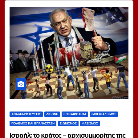
ΑΝΑΔΗΜΟΣΙΕΎΣΕΙΣ
ΔΙΕΘΝΉ
ΕΠΙΚΑΙΡΌΤΗΤΑ
ΙΜΠΕΡΙΑΛΙΣΜΌΣ
ΠΌΛΕΜΟΣ ΚΑΙ ΕΠΑΝΆΣΤΑΣΗ
ΣΙΩΝΙΣΜΌΣ
ΦΑΣΙΣΜΌΣ
Ισραήλ: το κράτος – αρχισυμμορίτης της