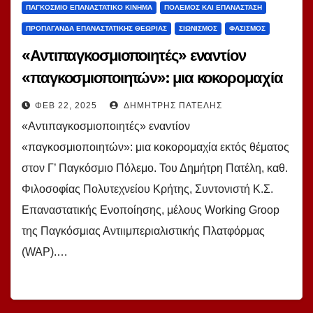
ΠΑΓΚΌΣΜΙΟ ΕΠΑΝΑΣΤΑΤΙΚΌ ΚΊΝΗΜΑ
ΠΌΛΕΜΟΣ ΚΑΙ ΕΠΑΝΆΣΤΑΣΗ
ΠΡΟΠΑΓΆΝΔΑ ΕΠΑΝΑΣΤΑΤΙΚΉΣ ΘΕΩΡΊΑΣ
ΣΙΩΝΙΣΜΌΣ
ΦΑΣΙΣΜΌΣ
«Αντιπαγκοσμιοποιητές» εναντίον
«παγκοσμιοποιητών»: μια κοκορομαχία
εκτός θέματος στον Γ’ ΠΠ. Του Δ. Πατέλη
ΦΕΒ 22, 2025
ΔΗΜΉΤΡΗΣ ΠΑΤΈΛΗΣ
«Αντιπαγκοσμιοποιητές» εναντίον
«παγκοσμιοποιητών»: μια κοκορομαχία εκτός θέματος
στον Γ’ Παγκόσμιο Πόλεμο. Του Δημήτρη Πατέλη, καθ.
Φιλοσοφίας Πολυτεχνείου Κρήτης, Συντονιστή Κ.Σ.
Επαναστατικής Ενοποίησης, μέλους Working Groop
της Παγκόσμιας Αντιιμπεριαλιστικής Πλατφόρμας
(WAP).…