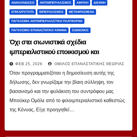
ΑΝΑΚΟΙΝΏΣΕΙΣ
ΑΝΤΙΙΜΠΕΡΙΑΛΙΣΜΌΣ
ΑΦΡΙΚΉ
ΔΙΕΘΝΉ
ΕΠΙΚΑΙΡΌΤΗΤΑ
ΙΜΠΕΡΙΑΛΙΣΜΌΣ
ΜΕΤΑΦΡΑΣΜΈΝΑ
ΠΑΓΚΌΣΜΙΑ ΑΝΤΙΙΜΠΕΡΙΑΛΙΣΤΙΚΉ ΠΛΑΤΦΌΡΜΑ
ΠΑΓΚΌΣΜΙΟ ΕΠΑΝΑΣΤΑΤΙΚΌ ΚΊΝΗΜΑ
ΣΙΩΝΙΣΜΌΣ
Όχι στα σιωνιστικά σχέδια
ιμπεριαλιστικού εποικισμού και
επαναποικιοποίησης της Κένυας! Του σ.
ΦΕΒ 25, 2026
ΌΜΙΛΟΣ ΕΠΑΝΑΣΤΑΤΙΚΉΣ ΘΕΩΡΊΑΣ
Μπούκερ Ομόλε
Όταν προγραμματιζόταν η δημοσίευση αυτής της
δήλωσης, δεν γνωρίζαμε την βίαιη σύλληψη, τον
βασανισμό και την φυλάκιση του συντρόφου μας
Μπούκερ Ομόλε από το φιλοιμπεριαλιστικό καθεστώς
της Κένυας. Είχε προηγηθεί…