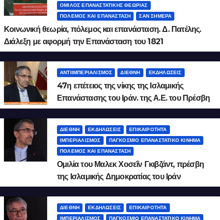
ΌΜΙΛΟΣ ΕΠΑΝΑΣΤΑΤΙΚΉΣ ΘΕΩΡΊΑΣ
ΠΌΛΕΜΟΣ ΚΑΙ ΕΠΑΝΆΣΤΑΣΗ
ΣΑΝ ΣΉΜΕΡΑ
Κοινωνική θεωρία, πόλεμος και επανάσταση. Δ. Πατέλης.
Διάλεξη με αφορμή την Επανάσταση του 1821
ΑΝΤΙΙΜΠΕΡΙΑΛΙΣΜΌΣ
ΔΙΕΘΝΉ
ΕΚΔΗΛΏΣΕΙΣ
47η επέτειος της νίκης της Ισλαμικής
Επανάστασης του Ιράν. της Α.Ε. του Πρέσβη
του Ιράν Μάλεκ Χοσεΐν Γκιβζάντ
ΔΙΕΘΝΉ
ΕΚΔΗΛΏΣΕΙΣ
ΕΠΙΚΑΙΡΌΤΗΤΑ
ΙΜΠΕΡΙΑΛΙΣΜΌΣ
ΠΑΓΚΌΣΜΙΟ ΕΠΑΝΑΣΤΑΤΙΚΌ ΚΊΝΗΜΑ
ΠΌΛΕΜΟΣ ΚΑΙ ΕΠΑΝΆΣΤΑΣΗ
Ομιλία του Μαλεκ Χοσεΐν Γκιβζάντ, πρέσβη
της Ισλαμικής Δημοκρατίας του Ιράν
ΔΙΕΘΝΉ
ΕΚΔΗΛΏΣΕΙΣ
ΕΠΙΚΑΙΡΌΤΗΤΑ
ΙΜΠΕΡΙΑΛΙΣΜΌΣ
ΠΑΓΚΌΣΜΙΟ ΕΠΑΝΑΣΤΑΤΙΚΌ ΚΊΝΗΜΑ