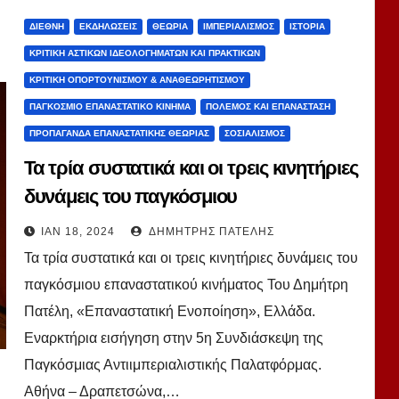
ΔΙΕΘΝΉ
ΕΚΔΗΛΏΣΕΙΣ
ΘΕΩΡΊΑ
ΙΜΠΕΡΙΑΛΙΣΜΌΣ
ΙΣΤΟΡΊΑ
ΚΡΙΤΙΚΉ ΑΣΤΙΚΏΝ ΙΔΕΟΛΟΓΗΜΆΤΩΝ ΚΑΙ ΠΡΑΚΤΙΚΏΝ
ΚΡΙΤΙΚΉ ΟΠΟΡΤΟΥΝΙΣΜΟΎ & ΑΝΑΘΕΩΡΗΤΙΣΜΟΎ
ΠΑΓΚΌΣΜΙΟ ΕΠΑΝΑΣΤΑΤΙΚΌ ΚΊΝΗΜΑ
ΠΌΛΕΜΟΣ ΚΑΙ ΕΠΑΝΆΣΤΑΣΗ
ΠΡΟΠΑΓΆΝΔΑ ΕΠΑΝΑΣΤΑΤΙΚΉΣ ΘΕΩΡΊΑΣ
ΣΟΣΙΑΛΙΣΜΌΣ
Τα τρία συστατικά και οι τρεις κινητήριες
δυνάμεις του παγκόσμιου
επαναστατικού κινήματος. Δ. Πατέλης
ΙΑΝ 18, 2024
ΔΗΜΉΤΡΗΣ ΠΑΤΈΛΗΣ
Τα τρία συστατικά και οι τρεις κινητήριες δυνάμεις του
παγκόσμιου επαναστατικού κινήματος Του Δημήτρη
Πατέλη, «Επαναστατική Ενοποίηση», Ελλάδα.
Εναρκτήρια εισήγηση στην 5η Συνδιάσκεψη της
Παγκόσμιας Αντιιμπεριαλιστικής Παλατφόρμας.
Αθήνα – Δραπετσώνα,…