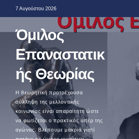
Μετάβαση
7 Αυγούστου 2026
στο
περιεχόμενο
Όμιλος
Επαναστατικ
ής Θεωρίας
Η θεωρητική προτρέχουσα
σύλληψη της μελλοντικής
κοινωνίας είναι απαραίτητη ώστε
να φωτίζεται ο πρακτικός υπέρ της
αγώνας. Βλέπουμε μακριά γιατί