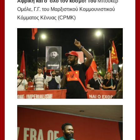
Αφρική και σ’ όλο τον κόσμο! Του
Μπούκερ
Ομόλε, Γ.Γ. του Μαρξιστικού Κομμουνιστικού
Κόμματος Κένυας (CPMK)