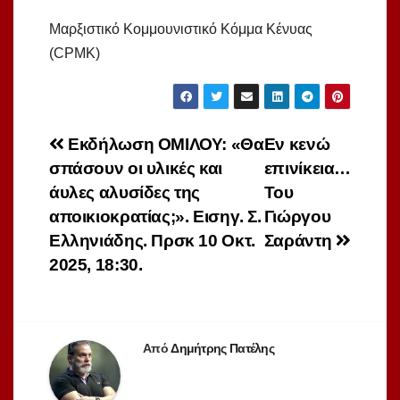
Μαρξιστικό Κομμουνιστικό Κόμμα Κένυας
(CPMK)
Πλοήγηση
Εκδήλωση ΟΜΙΛΟΥ: «Θα
Εν κενώ
σπάσουν οι υλικές και
επινίκεια…
άρθρων
άυλες αλυσίδες της
Του
αποικιοκρατίας;». Εισηγ. Σ.
Γιώργου
Ελληνιάδης. Πρσκ 10 Οκτ.
Σαράντη
2025, 18:30.
Από
Δημήτρης Πατέλης