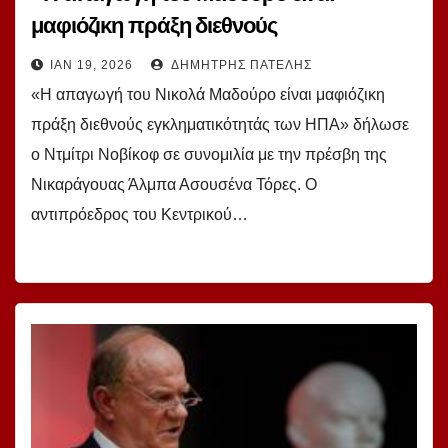
μαφιόζικη πράξη διεθνούς
εγκληματικότητάς των ΗΠΑ» – Ντμίτρι
ΙΑΝ 19, 2026
ΔΗΜΉΤΡΗΣ ΠΑΤΈΛΗΣ
Νοβίκοφ, αντιπρόεδρος ΚΚΡΟ
«Η απαγωγή του Νικολά Μαδούρο είναι μαφιόζικη
πράξη διεθνούς εγκληματικότητάς των ΗΠΑ» δήλωσε
ο Ντμίτρι Νοβίκοφ σε συνομιλία με την πρέσβη της
Νικαράγουας Άλμπα Ασουσένα Τόρες. Ο
αντιπρόεδρος του Κεντρικού…