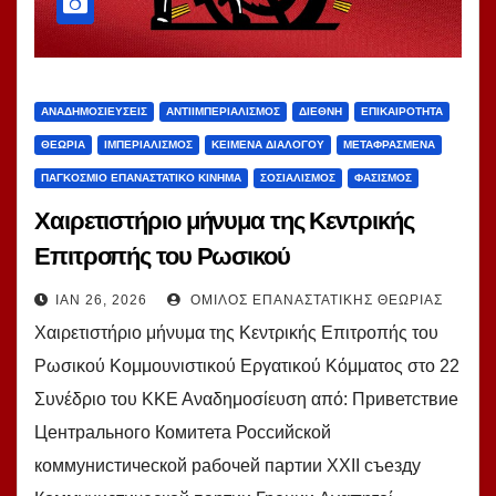
ΑΝΑΔΗΜΟΣΙΕΎΣΕΙΣ
ΑΝΤΙΙΜΠΕΡΙΑΛΙΣΜΌΣ
ΔΙΕΘΝΉ
ΕΠΙΚΑΙΡΌΤΗΤΑ
ΘΕΩΡΊΑ
ΙΜΠΕΡΙΑΛΙΣΜΌΣ
ΚΕΊΜΕΝΑ ΔΙΑΛΌΓΟΥ
ΜΕΤΑΦΡΑΣΜΈΝΑ
ΠΑΓΚΌΣΜΙΟ ΕΠΑΝΑΣΤΑΤΙΚΌ ΚΊΝΗΜΑ
ΣΟΣΙΑΛΙΣΜΌΣ
ΦΑΣΙΣΜΌΣ
Χαιρετιστήριο μήνυμα της Κεντρικής
Επιτροπής του Ρωσικού
Κομμουνιστικού Εργατικού Κόμματος
ΙΑΝ 26, 2026
ΌΜΙΛΟΣ ΕΠΑΝΑΣΤΑΤΙΚΉΣ ΘΕΩΡΊΑΣ
στο 22 Συνέδριο του ΚΚΕ
Χαιρετιστήριο μήνυμα της Κεντρικής Επιτροπής του
Ρωσικού Κομμουνιστικού Εργατικού Κόμματος στο 22
Συνέδριο του ΚΚΕ Αναδημοσίευση από: Приветствие
Центрального Комитета Российской
коммунистической рабочей партии XXII съезду