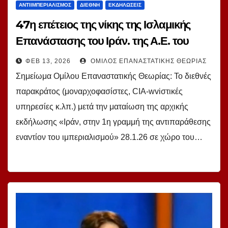
ΑΝΤΙΙΜΠΕΡΙΑΛΙΣΜΌΣ
ΔΙΕΘΝΉ
ΕΚΔΗΛΏΣΕΙΣ
47η επέτειος της νίκης της Ισλαμικής
Επανάστασης του Ιράν. της Α.Ε. του
Πρέσβη του Ιράν Μάλεκ Χοσεΐν Γκιβζάντ
ΦΕΒ 13, 2026
ΌΜΙΛΟΣ ΕΠΑΝΑΣΤΑΤΙΚΉΣ ΘΕΩΡΊΑΣ
Σημείωμα Ομίλου Επαναστατικής Θεωρίας: Το διεθνές
παρακράτος (μοναρχοφασίστες, СIА-wviστικές
υπηρεσίες κ.λπ.) μετά την ματαίωση της αρχικής
εκδήλωσης «Ιράν, στην 1η γραμμή της αντιπαράθεσης
εναντίον του ιμπεριαλισμού» 28.1.26 σε χώρο του…