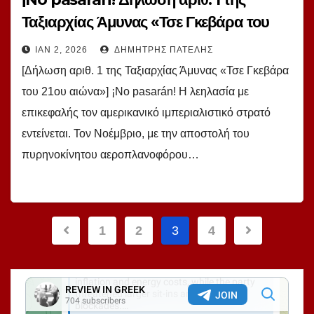
Ταξιαρχίας Άμυνας «Τσε Γκεβάρα του
21ου αιώνα»
ΙΑΝ 2, 2026
ΔΗΜΉΤΡΗΣ ΠΑΤΈΛΗΣ
[Δήλωση αριθ. 1 της Ταξιαρχίας Άμυνας «Τσε Γκεβάρα
του 21ου αιώνα»] ¡No pasarán! Η λεηλασία με
επικεφαλής τον αμερικανικό ιμπεριαλιστικό στρατό
εντείνεται. Τον Νοέμβριο, με την αποστολή του
πυρηνοκίνητου αεροπλανοφόρου…
Σελιδοποίηση
1
2
3
4
άρθρων