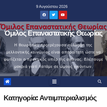
Μετάβαση
9 Αυγούστου 2026
στο
περιεχόμενο
Όμιλος Επαναστατικής Θεωρίας
Η θεωρητική προτρέχουσα σύλληψη της
μελλοντικής κοινωνίας είναι απαραίτητη ώστε να
φωτίζεται ο πρακτικός υπέρ της αγώνας. Βλέπουμε
μακριά γιατί πατάμε σε ώμους γιγάντων.
Κατηγορία:
Αντιιμπεριαλισμός