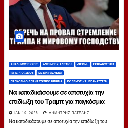
ΑΝΑΔΗΜΟΣΙΕΎΣΕΙΣ
ΑΝΤΙΙΜΠΕΡΙΑΛΙΣΜΌΣ
ΔΙΕΘΝΉ
ΕΠΙΚΑΙΡΌΤΗΤΑ
ΙΜΠΕΡΙΑΛΙΣΜΌΣ
ΜΕΤΑΦΡΑΣΜΈΝΑ
ΠΑΓΚΌΣΜΙΟ ΕΠΑΝΑΣΤΑΤΙΚΌ ΚΊΝΗΜΑ
ΠΌΛΕΜΟΣ ΚΑΙ ΕΠΑΝΆΣΤΑΣΗ
Να καταδικάσουμε σε αποτυχία την
επιδίωξη του Τραμπ για παγκόσμια
κυριαρχία! Του Γκ. Ζιουγκάνοφ,
ΙΑΝ 19, 2026
ΔΗΜΉΤΡΗΣ ΠΑΤΈΛΗΣ
Προέδρου της ΚΕ του ΚΚΡO
Να καταδικάσουμε σε αποτυχία την επιδίωξη του