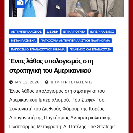
ΑΝΤΙΙΜΠΕΡΙΑΛΙΣΜΌΣ
ΔΙΕΘΝΉ
ΕΠΙΚΑΙΡΌΤΗΤΑ
ΙΜΠΕΡΙΑΛΙΣΜΌΣ
ΜΕΤΑΦΡΑΣΜΈΝΑ
ΠΑΓΚΌΣΜΙΑ ΑΝΤΙΙΜΠΕΡΙΑΛΙΣΤΙΚΉ ΠΛΑΤΦΌΡΜΑ
ΠΑΓΚΌΣΜΙΟ ΕΠΑΝΑΣΤΑΤΙΚΌ ΚΊΝΗΜΑ
ΠΌΛΕΜΟΣ ΚΑΙ ΕΠΑΝΆΣΤΑΣΗ
Ένας λάθος υπολογισμός στη
στρατηγική του Αμερικανικού
Ιμπεριαλισμού. Του Στεφέν Τσο
ΙΑΝ 12, 2026
ΔΗΜΉΤΡΗΣ ΠΑΤΈΛΗΣ
Ένας λάθος υπολογισμός στη στρατηγική του
Αμερικανικού Ιμπεριαλισμού. Του Στεφέν Τσο,
Συντονιστή του Διεθνούς Φόρουμ της Κορέας,
Διοργανωτή της Παγκόσμιας Αντιιμπεριαλιστικής
Πλατφόρμας Μετάφραση: Δ. Πατέλης The Strategic