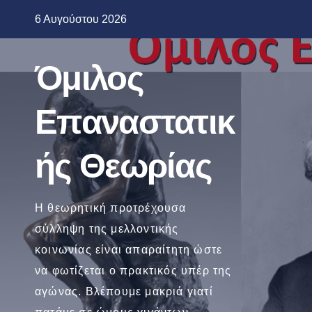
Μετάβαση
6 Αυγούστου 2026
στο
περιεχόμενο
Όμιλος
Επαναστατικ
ής Θεωρίας
Η θεωρητική προτρέχουσα
σύλληψη της μελλοντικής
κοινωνίας είναι απαραίτητη ώστε
να φωτίζεται ο πρακτικός υπέρ της
αγώνας. Βλέπουμε μακριά γιατί