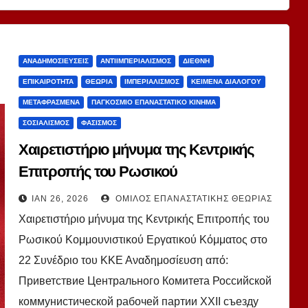
ΑΝΑΔΗΜΟΣΙΕΎΣΕΙΣ
ΑΝΤΙΙΜΠΕΡΙΑΛΙΣΜΌΣ
ΔΙΕΘΝΉ
ΕΠΙΚΑΙΡΌΤΗΤΑ
ΘΕΩΡΊΑ
ΙΜΠΕΡΙΑΛΙΣΜΌΣ
ΚΕΊΜΕΝΑ ΔΙΑΛΌΓΟΥ
ΜΕΤΑΦΡΑΣΜΈΝΑ
ΠΑΓΚΌΣΜΙΟ ΕΠΑΝΑΣΤΑΤΙΚΌ ΚΊΝΗΜΑ
ΣΟΣΙΑΛΙΣΜΌΣ
ΦΑΣΙΣΜΌΣ
Χαιρετιστήριο μήνυμα της Κεντρικής
Επιτροπής του Ρωσικού
Κομμουνιστικού Εργατικού Κόμματος
ΙΑΝ 26, 2026
ΌΜΙΛΟΣ ΕΠΑΝΑΣΤΑΤΙΚΉΣ ΘΕΩΡΊΑΣ
στο 22 Συνέδριο του ΚΚΕ
Χαιρετιστήριο μήνυμα της Κεντρικής Επιτροπής του
Ρωσικού Κομμουνιστικού Εργατικού Κόμματος στο
22 Συνέδριο του ΚΚΕ Αναδημοσίευση από:
Приветствие Центрального Комитета Российской
коммунистической рабочей партии XXII съезду