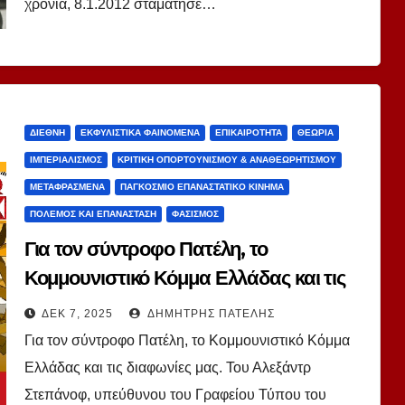
χρόνια, 8.1.2012 σταμάτησε…
ΔΙΕΘΝΉ
ΕΚΦΥΛΙΣΤΙΚΆ ΦΑΙΝΌΜΕΝΑ
ΕΠΙΚΑΙΡΌΤΗΤΑ
ΘΕΩΡΊΑ
ΙΜΠΕΡΙΑΛΙΣΜΌΣ
ΚΡΙΤΙΚΉ ΟΠΟΡΤΟΥΝΙΣΜΟΎ & ΑΝΑΘΕΩΡΗΤΙΣΜΟΎ
ΜΕΤΑΦΡΑΣΜΈΝΑ
ΠΑΓΚΌΣΜΙΟ ΕΠΑΝΑΣΤΑΤΙΚΌ ΚΊΝΗΜΑ
ΠΌΛΕΜΟΣ ΚΑΙ ΕΠΑΝΆΣΤΑΣΗ
ΦΑΣΙΣΜΌΣ
Για τον σύντροφο Πατέλη, το
Κομμουνιστικό Κόμμα Ελλάδας και τις
διαφωνίες μας. Του Αλεξάντρ
ΔΕΚ 7, 2025
ΔΗΜΉΤΡΗΣ ΠΑΤΈΛΗΣ
Στεπάνοφ, ΚΕΚΡ
Για τον σύντροφο Πατέλη, το Κομμουνιστικό Κόμμα
Ελλάδας και τις διαφωνίες μας. Του Αλεξάντρ
Στεπάνοφ, υπεύθυνου του Γραφείου Τύπου του