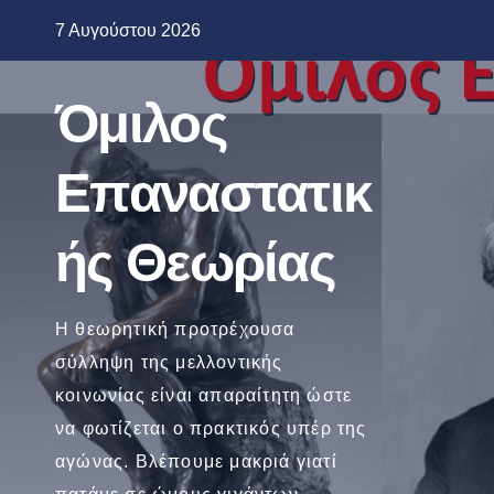
Μετάβαση
7 Αυγούστου 2026
στο
περιεχόμενο
Όμιλος
Επαναστατικ
ής Θεωρίας
Η θεωρητική προτρέχουσα
σύλληψη της μελλοντικής
κοινωνίας είναι απαραίτητη ώστε
να φωτίζεται ο πρακτικός υπέρ της
αγώνας. Βλέπουμε μακριά γιατί