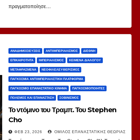
πραγματοποίησε…
ΑΝΑΔΗΜΟΣΙΕΎΣΕΙΣ
ΑΝΤΙΙΜΠΕΡΙΑΛΙΣΜΌΣ
ΔΙΕΘΝΉ
ΕΠΙΚΑΙΡΌΤΗΤΑ
ΙΜΠΕΡΙΑΛΙΣΜΌΣ
ΚΕΊΜΕΝΑ ΔΙΑΛΌΓΟΥ
ΜΕΤΑΦΡΑΣΜΈΝΑ
ΝΕΟΦΙΛΕΛΕΥΘΕΡΙΣΜΌΣ
ΠΑΓΚΌΣΜΙΑ ΑΝΤΙΙΜΠΕΡΙΑΛΙΣΤΙΚΉ ΠΛΑΤΦΌΡΜΑ
ΠΑΓΚΌΣΜΙΟ ΕΠΑΝΑΣΤΑΤΙΚΌ ΚΊΝΗΜΑ
ΠΑΓΚΟΣΜΙΟΠΟΙΗΤΈΣ
ΠΌΛΕΜΟΣ ΚΑΙ ΕΠΑΝΆΣΤΑΣΗ
ΣΟΒΙΝΙΣΜΌΣ
Το ντόμινο του Τραμπ. Του Stephen
Cho
ΦΕΒ 23, 2026
ΌΜΙΛΟΣ ΕΠΑΝΑΣΤΑΤΙΚΉΣ ΘΕΩΡΊΑΣ