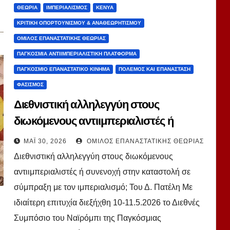
ΘΕΩΡΊΑ
ΙΜΠΕΡΙΑΛΙΣΜΌΣ
ΚΈΝΥΑ
ΚΡΙΤΙΚΉ ΟΠΟΡΤΟΥΝΙΣΜΟΎ & ΑΝΑΘΕΩΡΗΤΙΣΜΟΎ
ΌΜΙΛΟΣ ΕΠΑΝΑΣΤΑΤΙΚΉΣ ΘΕΩΡΊΑΣ
ΠΑΓΚΌΣΜΙΑ ΑΝΤΙΙΜΠΕΡΙΑΛΙΣΤΙΚΉ ΠΛΑΤΦΌΡΜΑ
ΠΑΓΚΌΣΜΙΟ ΕΠΑΝΑΣΤΑΤΙΚΌ ΚΊΝΗΜΑ
ΠΌΛΕΜΟΣ ΚΑΙ ΕΠΑΝΆΣΤΑΣΗ
ΦΑΣΙΣΜΌΣ
Διεθνιστική αλληλεγγύη στους
διωκόμενους αντιιμπεριαλιστές ή
συνενοχή στην καταστολή σε
ΜΆΙ 30, 2026
ΌΜΙΛΟΣ ΕΠΑΝΑΣΤΑΤΙΚΉΣ ΘΕΩΡΊΑΣ
σύμπραξη με τον ιμπεριαλισμό; Του Δ.
Διεθνιστική αλληλεγγύη στους διωκόμενους
Πατέλη
αντιιμπεριαλιστές ή συνενοχή στην καταστολή σε
σύμπραξη με τον ιμπεριαλισμό; Του Δ. Πατέλη Με
ιδιαίτερη επιτυχία διεξήχθη 10-11.5.2026 το Διεθνές
Συμπόσιο του Ναϊρόμπι της Παγκόσμιας