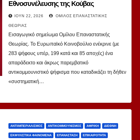
Εθνοσυνέλευσης της Κούβας
απορρίπτει το παρεμβατικό ψήφισμα
ΙΟΎΝ 22, 2026
ΌΜΙΛΟΣ ΕΠΑΝΑΣΤΑΤΙΚΉΣ
του Ευρωπαϊκού Κοινοβουλίου
ΘΕΩΡΊΑΣ
Εισαγωγικό σημείωμα Ομίλου Επαναστατικής
Θεωρίας. Το Ευρωπαϊκό Κοινοβούλιο ενέκρινε (με
283 ψήφους υπέρ, 199 κατά και 85 αποχές) ένα
απαράδεκτο και άκρως παρεμβατικό
αντικομμουνιστικό ψήφισμα που καταδικάζει τη δήθεν
«συστηματική…
ΑΝΤΙΙΜΠΕΡΙΑΛΙΣΜΌΣ
ΑΝΤΙΚΟΜΜΟΥΝΙΣΜΌΣ
ΑΦΡΙΚΉ
ΔΙΕΘΝΉ
ΕΚΦΥΛΙΣΤΙΚΆ ΦΑΙΝΌΜΕΝΑ
ΕΠΑΝΆΣΤΑΣΗ
ΕΠΙΚΑΙΡΌΤΗΤΑ