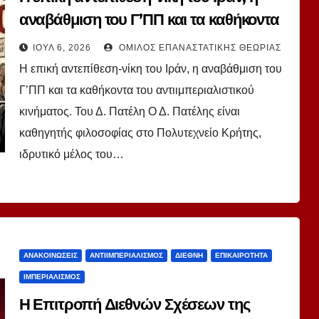
αναβάθμιση του Γ’ΠΠ και τα καθήκοντα
του αντιιμπεριαλιστικού κινήματος. Του
ΙΟΎΛ 6, 2026
ΌΜΙΛΟΣ ΕΠΑΝΑΣΤΑΤΙΚΉΣ ΘΕΩΡΊΑΣ
Δ. Πατέλη
Η επική αντεπίθεση-νίκη του Ιράν, η αναβάθμιση του
Γ’ΠΠ και τα καθήκοντα του αντιιμπεριαλιστικού
κινήματος. Του Δ. Πατέλη Ο Δ. Πατέλης είναι
καθηγητής φιλοσοφίας στο Πολυτεχνείο Κρήτης,
ιδρυτικό μέλος του…
ΑΝΑΚΟΙΝΏΣΕΙΣ
ΑΝΤΙΙΜΠΕΡΙΑΛΙΣΜΌΣ
ΔΙΕΘΝΉ
ΕΠΙΚΑΙΡΌΤΗΤΑ
ΙΜΠΕΡΙΑΛΙΣΜΌΣ
Η Επιτροπή Διεθνών Σχέσεων της