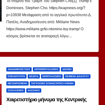
Το ντόμινο του Τραμπ Του Stephen Cho[1]. Trump’s
Dominoes. Stephen Cho. https://wapnews.org/?
p=10938 Μετάφραση από το αγγλικό πρωτότυπο Δ.
Πατέλη. Αναδημοσίευση από: Militaire News
https://www.militaire.gr/to-ntomino-toy-tramp/ Ο
κόσμος βρίσκεται σε αναταραχή λόγω…
ΑΝΑΔΗΜΟΣΙΕΎΣΕΙΣ
ΑΝΤΙΙΜΠΕΡΙΑΛΙΣΜΌΣ
ΔΙΕΘΝΉ
ΕΠΙΚΑΙΡΌΤΗΤΑ
ΘΕΩΡΊΑ
ΙΜΠΕΡΙΑΛΙΣΜΌΣ
ΚΕΊΜΕΝΑ ΔΙΑΛΌΓΟΥ
ΜΕΤΑΦΡΑΣΜΈΝΑ
ΠΑΓΚΌΣΜΙΟ ΕΠΑΝΑΣΤΑΤΙΚΌ ΚΊΝΗΜΑ
ΣΟΣΙΑΛΙΣΜΌΣ
ΦΑΣΙΣΜΌΣ
Χαιρετιστήριο μήνυμα της Κεντρικής