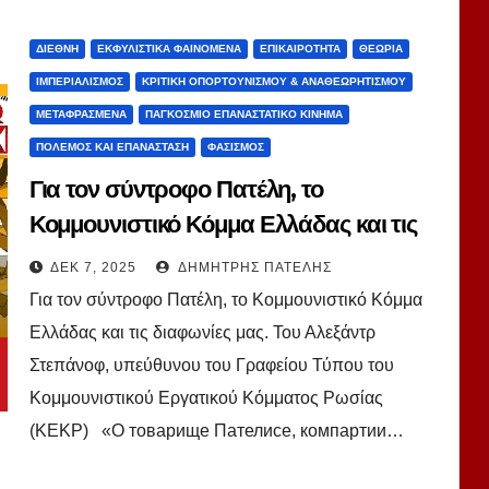
ΔΙΕΘΝΉ
ΕΚΦΥΛΙΣΤΙΚΆ ΦΑΙΝΌΜΕΝΑ
ΕΠΙΚΑΙΡΌΤΗΤΑ
ΘΕΩΡΊΑ
ΙΜΠΕΡΙΑΛΙΣΜΌΣ
ΚΡΙΤΙΚΉ ΟΠΟΡΤΟΥΝΙΣΜΟΎ & ΑΝΑΘΕΩΡΗΤΙΣΜΟΎ
ΜΕΤΑΦΡΑΣΜΈΝΑ
ΠΑΓΚΌΣΜΙΟ ΕΠΑΝΑΣΤΑΤΙΚΌ ΚΊΝΗΜΑ
ΠΌΛΕΜΟΣ ΚΑΙ ΕΠΑΝΆΣΤΑΣΗ
ΦΑΣΙΣΜΌΣ
Για τον σύντροφο Πατέλη, το
Κομμουνιστικό Κόμμα Ελλάδας και τις
διαφωνίες μας. Του Αλεξάντρ
ΔΕΚ 7, 2025
ΔΗΜΉΤΡΗΣ ΠΑΤΈΛΗΣ
Στεπάνοφ, ΚΕΚΡ
Για τον σύντροφο Πατέλη, το Κομμουνιστικό Κόμμα
Ελλάδας και τις διαφωνίες μας. Του Αλεξάντρ
Στεπάνοφ, υπεύθυνου του Γραφείου Τύπου του
Κομμουνιστικού Εργατικού Κόμματος Ρωσίας
(ΚΕΚΡ) «О товарище Пателисе, компартии…