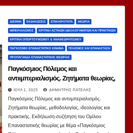
ΔΙΕΘΝΉ
ΕΚΔΗΛΏΣΕΙΣ
ΕΠΙΚΑΙΡΌΤΗΤΑ
ΘΕΩΡΊΑ
ΙΜΠΕΡΙΑΛΙΣΜΌΣ
ΚΡΙΤΙΚΉ ΑΣΤΙΚΏΝ ΙΔΕΟΛΟΓΗΜΆΤΩΝ ΚΑΙ ΠΡΑΚΤΙΚΏΝ
ΚΡΙΤΙΚΉ ΟΠΟΡΤΟΥΝΙΣΜΟΎ & ΑΝΑΘΕΩΡΗΤΙΣΜΟΎ
ΠΑΓΚΌΣΜΙΟ ΕΠΑΝΑΣΤΑΤΙΚΌ ΚΊΝΗΜΑ
ΠΌΛΕΜΟΣ ΚΑΙ ΕΠΑΝΆΣΤΑΣΗ
ΠΡΟΠΑΓΆΝΔΑ ΕΠΑΝΑΣΤΑΤΙΚΉΣ ΘΕΩΡΊΑΣ
Παγκόσμιος Πόλεμος και
αντιιμπεριαλισμός. Ζητήματα θεωρίας,
μεθοδολογίας, ιδεολογίας και πρακτικής
ΙΟΎΛ 1, 2025
ΔΗΜΉΤΡΗΣ ΠΑΤΈΛΗΣ
(video).
Παγκόσμιος Πόλεμος και αντιιμπεριαλισμός.
Ζητήματα θεωρίας, μεθοδολογίας, ιδεολογίας και
πρακτικής. Εκδήλωση-συζήτηση του Ομίλου
Επαναστατικής θεωρίας με θέμα «Παγκόσμιος