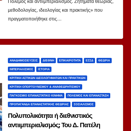
Πόλεμος και αντιιμπεριαλισμός. Ζητήματα θεωρίας,
μεθοδολογίας, ιδεολογίας και πρακτικής» που
πραγματοποιήθηκε στις…
ΑΝΑΔΗΜΟΣΙΕΎΣΕΙΣ
ΔΙΕΘΝΉ
ΕΠΙΚΑΙΡΌΤΗΤΑ
ΕΣΣΔ
ΘΕΩΡΊΑ
ΙΜΠΕΡΙΑΛΙΣΜΌΣ
ΙΣΤΟΡΊΑ
ΚΡΙΤΙΚΉ ΑΣΤΙΚΏΝ ΙΔΕΟΛΟΓΗΜΆΤΩΝ ΚΑΙ ΠΡΑΚΤΙΚΏΝ
ΚΡΙΤΙΚΉ ΟΠΟΡΤΟΥΝΙΣΜΟΎ & ΑΝΑΘΕΩΡΗΤΙΣΜΟΎ
ΠΑΓΚΌΣΜΙΟ ΕΠΑΝΑΣΤΑΤΙΚΌ ΚΊΝΗΜΑ
ΠΌΛΕΜΟΣ ΚΑΙ ΕΠΑΝΆΣΤΑΣΗ
ΠΡΟΠΑΓΆΝΔΑ ΕΠΑΝΑΣΤΑΤΙΚΉΣ ΘΕΩΡΊΑΣ
ΣΟΣΙΑΛΙΣΜΌΣ
Πολυπολικότητα ή διεθνιστικός
αντιιμπεριαλισμός; Του Δ. Πατέλη