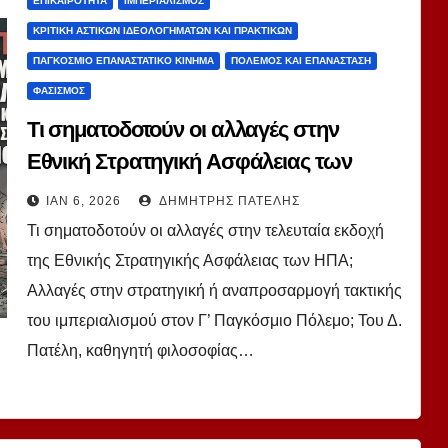
ΕΠΙΚΑΙΡΌΤΗΤΑ
ΙΜΠΕΡΙΑΛΙΣΜΌΣ
ΚΡΙΤΙΚΉ ΑΣΤΙΚΏΝ ΙΔΕΟΛΟΓΗΜΆΤΩΝ ΚΑΙ ΠΡΑΚΤΙΚΏΝ
ΠΑΓΚΌΣΜΙΟ ΕΠΑΝΑΣΤΑΤΙΚΌ ΚΊΝΗΜΑ
ΠΌΛΕΜΟΣ ΚΑΙ ΕΠΑΝΆΣΤΑΣΗ
ΦΑΣΙΣΜΌΣ
Τι σηματοδοτούν οι αλλαγές στην
Εθνική Στρατηγική Ασφάλειας των
ΗΠΑ; Του Δ. Πατέλη
ΙΑΝ 6, 2026
ΔΗΜΉΤΡΗΣ ΠΑΤΈΛΗΣ
Τι σηματοδοτούν οι αλλαγές στην τελευταία εκδοχή
της Εθνικής Στρατηγικής Ασφάλειας των ΗΠΑ;
Αλλαγές στην στρατηγική ή αναπροσαρμογή τακτικής
του ιμπεριαλισμού στον Γ’ Παγκόσμιο Πόλεμο; Του Δ.
Πατέλη, καθηγητή φιλοσοφίας…