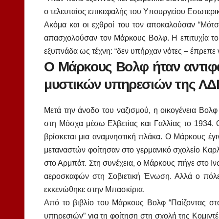
ο τελευταίος επικεφαλής του Υπουργείου Εσωτερικ
Ακόμα και οι εχθροί του τον αποκαλούσαν “Μότσα
απασχολούσαν τον Μάρκους Βολφ. Η επιτυχία του
εξυπνάδα ως τέχνη: “δεν υπήρχαν νότες – έπρεπε 
Ο Μάρκους Βολφ ήταν αντιφα
μυστικών υπηρεσιών της ΛΔΓ 
Μετά την άνοδο του ναζισμού, η οικογένεια Βολφ
στη Μόσχα μέσω Ελβετίας και Γαλλίας το 1934. 
βρίσκεται μια αναμνηστική πλάκα. Ο Μάρκους έγι
μεταναστών φοίτησαν στο γερμανικό σχολείο Καρλ
στο Αρμπάτ. Στη συνέχεια, ο Μάρκους πήγε στο Ιν
αεροσκαφών στη Σοβιετική Ένωση. Αλλά ο πόλεμ
εκκενώθηκε στην Μπασκίρια.
Από το βιβλίο του Μάρκους Βολφ “Παίζοντας στ
υπηρεσιών” για τη φοίτηση στη σχολή της Κομιντέρ