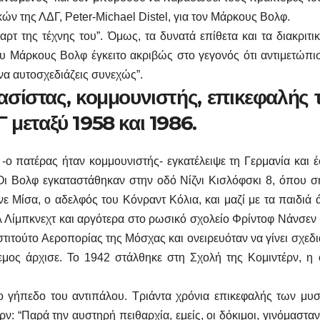
ών της ΛΔΓ, Peter-Michael Distel, για τον Μάρκους Βολφ.
ρτ της τέχνης του”. Όμως, τα δυνατά επίθετα και τα διακριτι
 Μάρκους Βολφ έγκειτο ακριβώς στο γεγονός ότι αντιμετώπισ
να αυτοσχεδιάζεις συνεχώς”.
σίστας, κομμουνιστής, επικεφαλής 
μεταξύ 1958 και 1986.
 -ο πατέρας ήταν κομμουνιστής- εγκατέλειψε τη Γερμανία και 
Οι Βολφ εγκαταστάθηκαν στην οδό Νίζνι Κισλόφσκι 8, όπου σ
νε Μίσα, ο αδελφός του Κόνραντ Κόλια, και μαζί με τα παιδιά
 Λίμπκνεχτ και αργότερα στο ρωσικό σχολείο Φρίντοφ Νάνσεν
στιτούτο Αεροπορίας της Μόσχας και ονειρευόταν να γίνει σχεδ
ος άρχισε. Το 1942 στάλθηκε στη Σχολή της Κομιντέρν, η 
ο γήπεδο του αντιπάλου. Τριάντα χρόνια επικεφαλής των μυσ
ν: “Παρά την αυστηρή πειθαρχία, εμείς, οι δόκιμοι, γινόμασταν