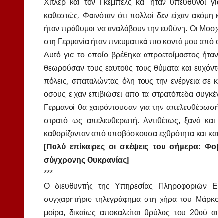
Χίτλερ και τον Γκέμπελς και ήταν υπεύθυνοι γ
καθεστώς. Φαινόταν ότι πολλοί δεν είχαν ακόμη κα
ήταν πρόθυμοι να αναλάβουν την ευθύνη. Οι Μοσχ
στη Γερμανία ήταν πνευματικά πιο κοντά μου από ό
Αυτό για το οποίο βρέθηκα απροετοίμαστος ήταν
θεωρούσαν τους εαυτούς τους θύματα και ευχόντ
πόλεις, σπαταλώντας όλη τους την ενέργεια σε 
όσους είχαν επιβιώσει από τα στρατόπεδα συγκέ
Γερμανοί θα χαιρόντουσαν για την απελευθέρωσή 
στρατό ως απελευθερωτή. Αντιθέτως, ξανά κα
καθορίζονταν από υποβόσκουσα εχθρότητα και κα
[Πολύ επίκαιρες οι σκέψεις του σήμερα: Φο
σύγχρονης Ουκρανίας]
***
Ο διευθυντής της Υπηρεσίας Πληροφοριών Εξ
συγχαρητήριο τηλεγράφημα στη χήρα του Μάρκ
μοίρα, δικαίως αποκαλείται θρύλος του 20ού α