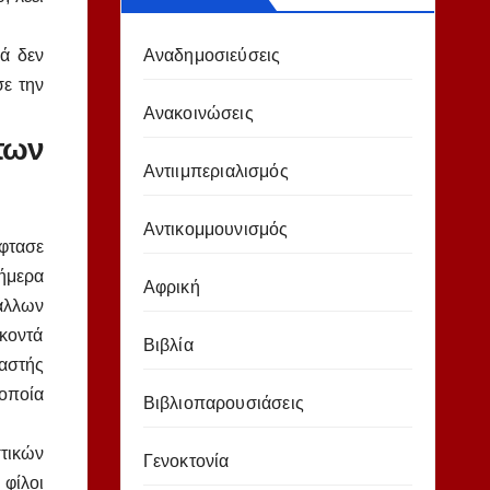
κά δεν
Αναδημοσιεύσεις
ε την
Ανακοινώσεις
των
Αντιιμπεριαλισμός
Αντικομμουνισμός
έφτασε
ήμερα
Αφρική
 άλλων
 κοντά
Βιβλία
ιαστής
οποία
Βιβλιοπαρουσιάσεις
τικών
Γενοκτονία
 φίλοι