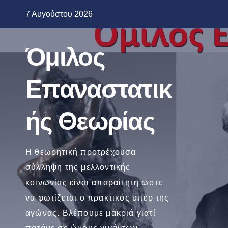
Μετάβαση
7 Αυγούστου 2026
στο
περιεχόμενο
Όμιλος
Επαναστατικ
ής Θεωρίας
Η θεωρητική προτρέχουσα
σύλληψη της μελλοντικής
κοινωνίας είναι απαραίτητη ώστε
να φωτίζεται ο πρακτικός υπέρ της
αγώνας. Βλέπουμε μακριά γιατί