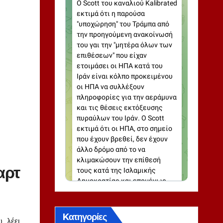
αρτ
Kατηγορίες
, λέει