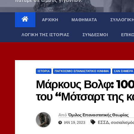
πατάμε σε ώμους γιγάντων.
ΑΡΧΙΚΉ
ΜΑΘΉΜΑΤΑ
ΣΥΛΛΟΓΙΚ
ΛΟΓΙΚΉ ΤΗΣ ΙΣΤΟΡΊΑΣ
ΣΎΝΔΕΣΜΟΙ
ΕΠΙΚ
ΙΣΤΟΡΊΑ
ΠΑΓΚΌΣΜΙΟ ΕΠΑΝΑΣΤΑΤΙΚΌ ΚΊΝΗΜΑ
ΣΑΝ ΣΉΜΕΡΑ
Μάρκους Βολφ: 100
του “Μότσαρτ της 
Από
Όμιλος Επαναστατικής Θεωρίας
,
ΕΣΣΔ
σοσιαλισμό
ΙΑΝ 19, 2023