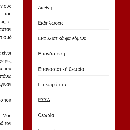
 γιους
Διεθνή
r, που
ως οι
Εκδηλώσεις
μασταν
οπισμό
Εκφυλιστικά φαινόμενα
 είναι
Επανάσταση
 χώρες
ία του
Επαναστατική θεωρία
υ πάνω
έγιναν
Επικαιρότητα
ΕΣΣΔ
δο του
Θεωρία
… Μου
ά τον