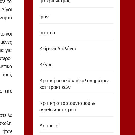
Ιμπεριαλισμός
αν το
 Λίγοι
Ιράν
άντησα
Ιστορία
τοικοι
σμένες
Κείμενα διαλόγου
ια για
ότεροι
Κένυα
ιετικό
 τους
Κριτική αστικών ιδεολογημάτων
και πρακτικών
ς της
Κριτική οπορτουνισμού &
αναθεωρητισμού
τειλε
σκολη
Λήμματα
 ήταν