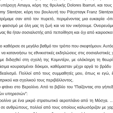
 υπέροχη Amaya, κόρη της θρυλικής Dolores Ibarruri, και τους
mmy Stentzer, κόρη του βουλευτή του Ράιχσταγκ Franz Stentze
ρέμαμε σαν από τον πυρετό, περιμένοντας μια ευκαιρία -όπ
 φασισμό με όλη μας τη ζωή και να τον νικήσουμε. Ονειρευό
θένας θα ήταν σοσιαλιστής από πεποίθηση και όχι από καιροσκ
ίο καθόρισε σε μεγάλο βαθμό τον τρόπο που σκεφτόμουν. Αυτός
 να κατανοήσω τις εθνικιστικές εκδηλώσεις στις σοσιαλιστικές
αμε διδαχθεί στη σχολή της Κομιντέρν, με ολόκληρη τη θεωρ
νάσιμα κουρασμένοι δόκιμοι, καθόμασταν μέχρι αργά το βράδ
 ιδεαλισμό. Πολλοί από τους συμμαθητές μου, όπως κι εγώ, 
τρικού και σχολικού τους περιβάλλοντος.
 φτάνει στο Βερολίνο. Από το βιβλίο του “Παίζοντας στο γήπε
κών υπηρεσιών”:
ερολίνο με ένα μικρό στρατιωτικό αεροπλάνο από τη Μόσχα. 
 σε ανθρώπους, πολλοί από τους οποίους καλωσόριζαν με χαρ