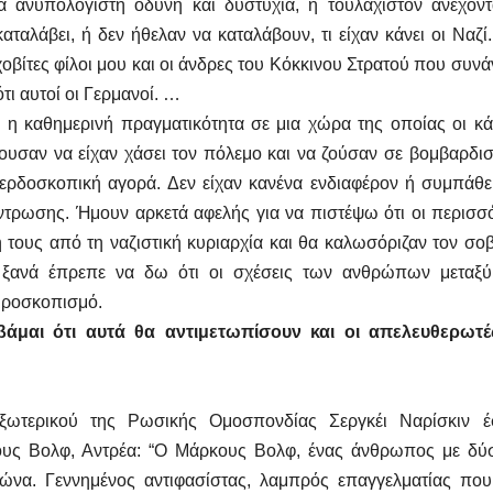
ια ανυπολόγιστη οδύνη και δυστυχία, ή τουλάχιστον ανέχοντ
ταλάβει, ή δεν ήθελαν να καταλάβουν, τι είχαν κάνει οι Ναζί.
οβίτες φίλοι μου και οι άνδρες του Κόκκινου Στρατού που συν
τι αυτοί οι Γερμανοί. …
 η καθημερινή πραγματικότητα σε μια χώρα της οποίας οι κά
ουσαν να είχαν χάσει τον πόλεμο και να ζούσαν σε βομβαρδι
κερδοσκοπική αγορά. Δεν είχαν κανένα ενδιαφέρον ή συμπάθε
ντρωσης. Ήμουν αρκετά αφελής για να πιστέψω ότι οι περισσ
τους από τη ναζιστική κυριαρχία και θα καλωσόριζαν τον σοβ
ι ξανά έπρεπε να δω ότι οι σχέσεις των ανθρώπων μεταξύ
ιροσκοπισμό.
βάμαι ότι αυτά θα αντιμετωπίσουν και οι απελευθερωτέ
ωτερικού της Ρωσικής Ομοσπονδίας Σεργκέι Ναρίσκιν έσ
ους Βολφ, Αντρέα: “Ο Μάρκους Βολφ, ένας άνθρωπος με δύ
ιώνα. Γεννημένος αντιφασίστας, λαμπρός επαγγελματίας που