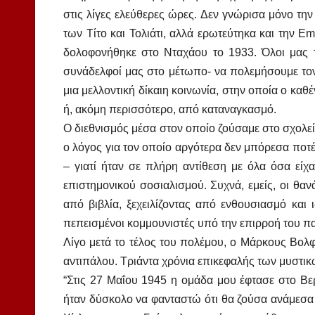
στις λίγες ελεύθερες ώρες. Δεν γνώρισα μόνο την
των Τίτο και Τολιάτι, αλλά ερωτεύτηκα και την E
δολοφονήθηκε στο Νταχάου το 1933. Όλοι μας τ
συνάδελφοί μας στο μέτωπο- να πολεμήσουμε τον
μια μελλοντική δίκαιη κοινωνία, στην οποία ο κα
ή, ακόμη περισσότερο, από καταναγκασμό.
Ο διεθνισμός μέσα στον οποίο ζούσαμε στο σχολε
ο λόγος για τον οποίο αργότερα δεν μπόρεσα ποτέ
– γιατί ήταν σε πλήρη αντίθεση με όλα όσα είχ
επιστημονικού σοσιαλισμού. Συχνά, εμείς, οι θα
από βιβλία, ξεχειλίζοντας από ενθουσιασμό και
πεπεισμένοι κομμουνιστές υπό την επιρροή του πα
Λίγο μετά το τέλος του πολέμου, ο Μάρκους Βολφ
αντιπάλου. Τριάντα χρόνια επικεφαλής των μυστι
“Στις 27 Μαΐου 1945 η ομάδα μου έφτασε στο Β
ήταν δύσκολο να φανταστώ ότι θα ζούσα ανάμεσα