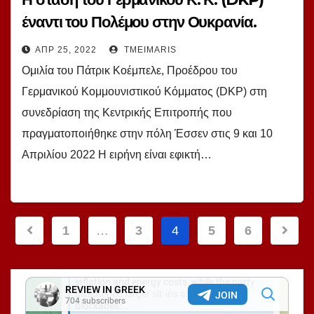
έναντι του Πολέμου στην Ουκρανία.
Patrik Köbele
ΑΠΡ 25, 2022
TMEIMARIS
Ομιλία του Πάτρικ Κοέμπελε, Προέδρου του
Γερμανικού Κομμουνιστικού Κόμματος (DKP) στη
συνεδρίαση της Κεντρικής Επιτροπής που
πραγματοποιήθηκε στην πόλη Έσσεν στις 9 και 10
Απριλίου 2022 Η ειρήνη είναι εφικτή…
Σελιδοποίηση
1
…
3
4
5
6
άρθρων