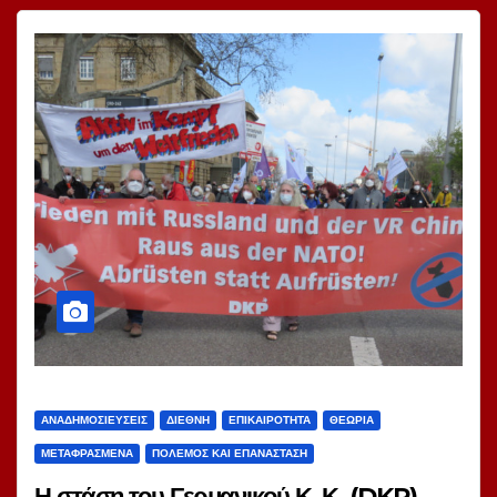
ΑΝΑΔΗΜΟΣΙΕΎΣΕΙΣ
ΔΙΕΘΝΉ
ΕΠΙΚΑΙΡΌΤΗΤΑ
ΘΕΩΡΊΑ
ΜΕΤΑΦΡΑΣΜΈΝΑ
ΠΌΛΕΜΟΣ ΚΑΙ ΕΠΑΝΆΣΤΑΣΗ
Η στάση του Γερμανικού Κ. Κ. (DKP)