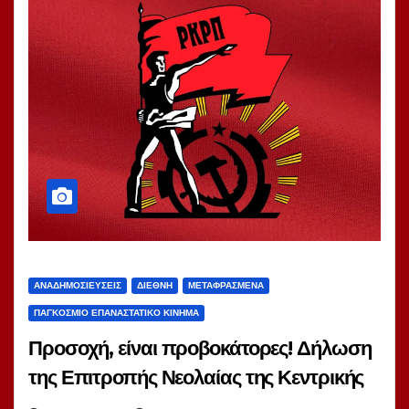
ΑΝΑΔΗΜΟΣΙΕΎΣΕΙΣ
ΔΙΕΘΝΉ
ΜΕΤΑΦΡΑΣΜΈΝΑ
ΠΑΓΚΌΣΜΙΟ ΕΠΑΝΑΣΤΑΤΙΚΌ ΚΊΝΗΜΑ
Προσοχή, είναι προβοκάτορες! Δήλωση
της Επιτροπής Νεολαίας της Κεντρικής
Επιτροπής του Κομμουνιστικού