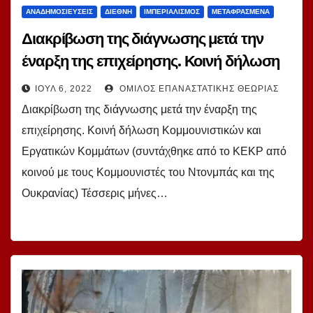
ΑΝΑΔΗΜΟΣΙΕΎΣΕΙΣ
ΔΙΕΘΝΉ
ΙΜΠΕΡΙΑΛΙΣΜΌΣ
ΜΕΤΑΦΡΑΣΜΈΝΑ
Διακρίβωση της διάγνωσης μετά την
έναρξη της επιχείρησης. Κοινή δήλωση
Κομμουνιστικών και Εργατικών
ΙΟΎΛ 6, 2022
ΌΜΙΛΟΣ ΕΠΑΝΑΣΤΑΤΙΚΉΣ ΘΕΩΡΊΑΣ
Κομμάτων (συντάχθηκε από το ΚΕΚΡ
Διακρίβωση της διάγνωσης μετά την έναρξη της
από κοινού με τους Κομμουνιστές του
επιχείρησης. Κοινή δήλωση Κομμουνιστικών και
Ντονμπάς και της Ουκρανίας)
Εργατικών Κομμάτων (συντάχθηκε από το ΚΕΚΡ από
κοινού με τους Κομμουνιστές του Ντονμπάς και της
Ουκρανίας) Τέσσερις μήνες…