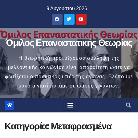
Μετάβαση
9 Αυγούστου 2026
στο
περιεχόμενο
Όμιλος Επαναστατικής Θεωρίας
Η θεωρητική προτρέχουσα σύλληψη της
μελλοντικής κοινωνίας είναι απαραίτητη ώστε να
φωτίζεται ο πρακτικός υπέρ της αγώνας. Βλέπουμε
μακριά γιατί πατάμε σε ώμους γιγάντων.
Κατηγορία:
Μεταφρασμένα