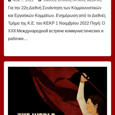
ΝΟΈ 7, 2022
ΌΜΙΛΟΣ ΕΠΑΝΑΣΤΑΤΙΚΉΣ ΘΕΩΡΊΑΣ
Συνάντηση των Κομμουνιστικών και
Για την 22η Διεθνή Συνάντηση των Κομμουνιστικών
Εργατικών Κομμάτων. Ενημέρωση από
και Εργατικών Κομμάτων. Ενημέρωση από το Διεθνές
το Διεθνές Τμήμα της Κ.Ε. του ΚΕΚΡ.
Τμήμα της Κ.Ε. του ΚΕΚΡ 1 Νοεμβρίου 2022 Πηγή: О
XXII Международной встрече коммунистических и
рабочих…