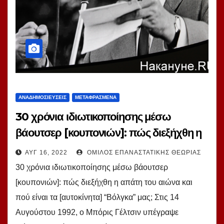
ΑΝΑΔΗΜΟΣΙΕΎΣΕΙΣ
ΜΕΤΑΦΡΑΣΜΈΝΑ
30 χρόνια ιδιωτικοποίησης μέσω
βάουτσερ [κουπονιών]: πώς διεξήχθη η
απάτη του αιώνα και πού είναι τα
ΑΥΓ 16, 2022
ΌΜΙΛΟΣ ΕΠΑΝΑΣΤΑΤΙΚΉΣ ΘΕΩΡΊΑΣ
[αυτοκίνητα] “Βόλγκα” μας;
30 χρόνια ιδιωτικοποίησης μέσω βάουτσερ
[κουπονιών]: πώς διεξήχθη η απάτη του αιώνα και
πού είναι τα [αυτοκίνητα] “Βόλγκα” μας; Στις 14
Αυγούστου 1992, ο Μπόρις Γέλτσιν υπέγραψε