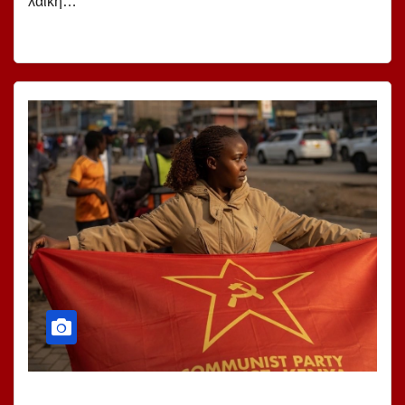
λαϊκή…