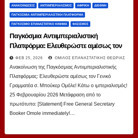
ΑΝΑΚΟΙΝΏΣΕΙΣ
ΑΝΤΙΙΜΠΕΡΙΑΛΙΣΜΌΣ
ΑΦΡΙΚΉ
ΔΙΕΘΝΉ
ΠΑΓΚΌΣΜΙΑ ΑΝΤΙΙΜΠΕΡΙΑΛΙΣΤΙΚΉ ΠΛΑΤΦΌΡΜΑ
ΠΑΓΚΌΣΜΙΟ ΕΠΑΝΑΣΤΑΤΙΚΌ ΚΊΝΗΜΑ
ΦΑΣΙΣΜΌΣ
Παγκόσμια Αντιιμπεριαλιστική
Πλατφόρμα: Ελευθερώστε αμέσως τον
Γ. Γ. σ. Μπούκερ Ομόλε!
ΦΕΒ 25, 2026
ΌΜΙΛΟΣ ΕΠΑΝΑΣΤΑΤΙΚΉΣ ΘΕΩΡΊΑΣ
Ανακοίνωση της Παγκόσμιας Αντιιμπεριαλιστικής
Πλατφόρμας: Ελευθερώστε αμέσως τον Γενικό
Γραμματέα σ. Μπούκερ Ομόλε! Κάτω ο ιμπεριαλισμός!
25 Φεβρουαρίου 2026 Μετάφραση από το
πρωτότυπο: [Statement] Free General Secretary
Booker Omole immediately!…