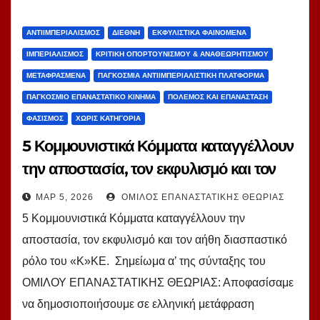
ΑΝΤΙΙΜΠΕΡΙΑΛΙΣΜΌΣ
ΔΙΕΘΝΉ
ΕΚΦΥΛΙΣΤΙΚΆ ΦΑΙΝΌΜΕΝΑ
ΙΜΠΕΡΙΑΛΙΣΜΌΣ
ΚΡΙΤΙΚΉ ΟΠΟΡΤΟΥΝΙΣΜΟΎ & ΑΝΑΘΕΩΡΗΤΙΣΜΟΎ
ΜΕΤΑΦΡΑΣΜΈΝΑ
ΠΑΓΚΌΣΜΙΑ ΑΝΤΙΙΜΠΕΡΙΑΛΙΣΤΙΚΉ ΠΛΑΤΦΌΡΜΑ
ΠΑΓΚΌΣΜΙΟ ΕΠΑΝΑΣΤΑΤΙΚΌ ΚΊΝΗΜΑ
ΠΌΛΕΜΟΣ ΚΑΙ ΕΠΑΝΆΣΤΑΣΗ
ΦΑΣΙΣΜΌΣ
ΧΩΡΊΣ ΚΑΤΗΓΟΡΊΑ
5 Κομμουνιστικά Κόμματα καταγγέλλουν
την αποστασία, τον εκφυλισμό και τον
αήθη διασπαστικό ρόλο του «Κ»ΚΕ.
ΜΑΡ 5, 2026
ΌΜΙΛΟΣ ΕΠΑΝΑΣΤΑΤΙΚΉΣ ΘΕΩΡΊΑΣ
5 Κομμουνιστικά Κόμματα καταγγέλλουν την
αποστασία, τον εκφυλισμό και τον αήθη διασπαστικό
ρόλο του «Κ»ΚΕ. Σημείωμα α’ της σύνταξης του
ΟΜΙΛΟΥ ΕΠΑΝΑΣΤΑΤΙΚΗΣ ΘΕΩΡΙΑΣ: Αποφασίσαμε
να δημοσιοποιήσουμε σε ελληνική μετάφραση