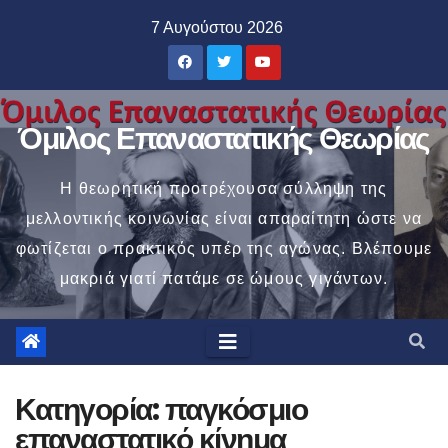
Μετάβαση
7 Αυγούστου 2026
στο
περιεχόμενο
Όμιλος Επαναστατικής Θεωρίας
Η θεωρητική προτρέχουσα σύλληψη της
μελλοντικής κοινωνίας είναι απαραίτητη ώστε να
φωτίζεται ο πρακτικός υπέρ της αγώνας. Βλέπουμε
μακριά γιατί πατάμε σε ώμους γιγάντων.
Κατηγορία:
παγκόσμιο
επαναστατικό κίνημα