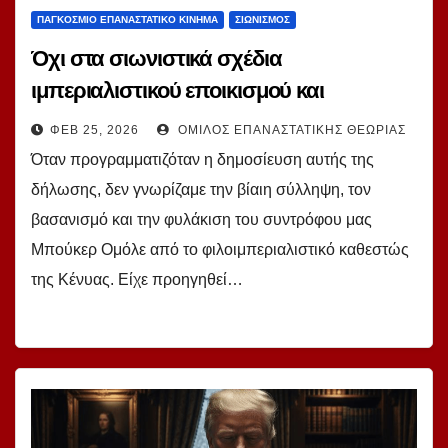
ΠΑΓΚΌΣΜΙΟ ΕΠΑΝΑΣΤΑΤΙΚΌ ΚΊΝΗΜΑ
ΣΙΩΝΙΣΜΌΣ
Όχι στα σιωνιστικά σχέδια
ιμπεριαλιστικού εποικισμού και
επαναποικιοποίησης της Κένυας! Του σ.
ΦΕΒ 25, 2026
ΌΜΙΛΟΣ ΕΠΑΝΑΣΤΑΤΙΚΉΣ ΘΕΩΡΊΑΣ
Μπούκερ Ομόλε
Όταν προγραμματιζόταν η δημοσίευση αυτής της
δήλωσης, δεν γνωρίζαμε την βίαιη σύλληψη, τον
βασανισμό και την φυλάκιση του συντρόφου μας
Μπούκερ Ομόλε από το φιλοιμπεριαλιστικό καθεστώς
της Κένυας. Είχε προηγηθεί…